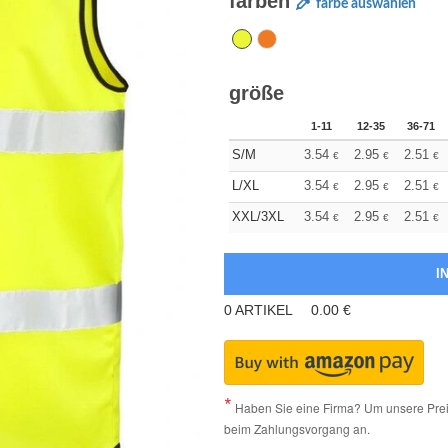
farben
farbe auswählen
größe
1-11
12-35
36-71
S/M
3.54
2.95
2.51
€
€
€
L/XL
3.54
2.95
2.51
€
€
€
XXL/3XL
3.54
2.95
2.51
€
€
€
0
ARTIKEL
0.00
€
Haben Sie eine Firma? Um unsere Preis
beim Zahlungsvorgang an.