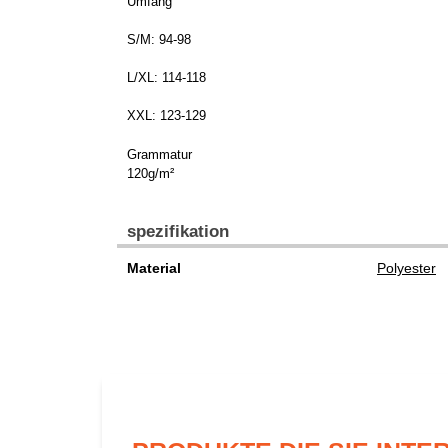
Umfang
S/M: 94-98
L/XL: 114-118
XXL: 123-129
Grammatur
120g/m²
spezifikation
Material
Polyester