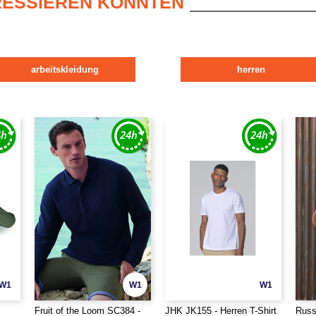
ERESSIEREN KÖNNTEN
arbeitskleidung
herren
W1
W1
W1
Fruit of the Loom SC384 -
JHK JK155 - Herren T-Shirt
Russ