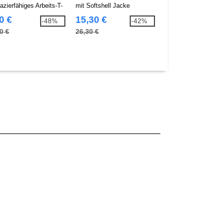
azierfähiges Arbeits-T-
mit Softshell Jacke
Kinder T-Shirt
0 €
15,30 €
1,63 €
-48%
-42%
0 €
26,30 €
3,70 €