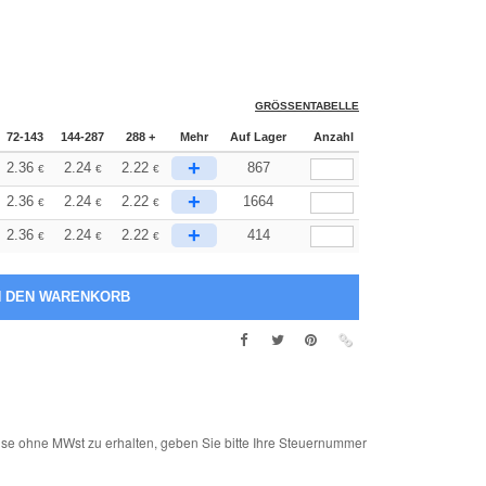
GRÖSSENTABELLE
72-143
144-287
288 +
Mehr
Auf Lager
Anzahl
+
2.36
2.24
2.22
867
€
€
€
+
2.36
2.24
2.22
1664
€
€
€
+
2.36
2.24
2.22
414
€
€
€
e ohne MWst zu erhalten, geben Sie bitte Ihre Steuernummer