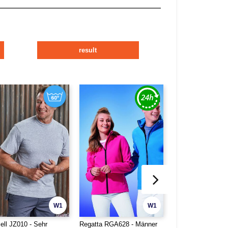
result
W1
W1
ell JZ010 - Sehr
Regatta RGA628 - Männer
Fruit of the Loom