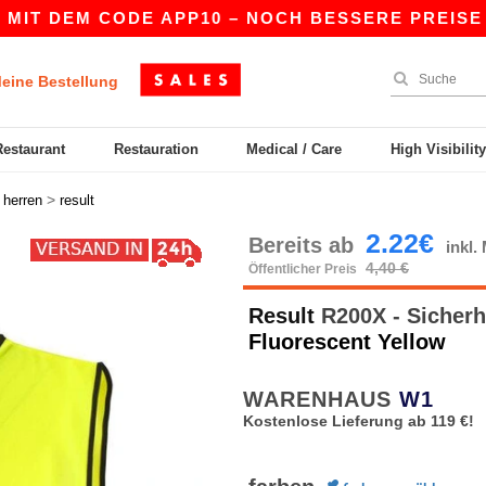
 DEM CODE APP10 – NOCH BESSERE PREISE IN DE
eine Bestellung
Restaurant
Restauration
Medical / Care
High Visibilit
>
>
herren
result
2.22€
Bereits ab
inkl
4,40 €
Öffentlicher Preis
Result
R200X - Sicherh
Fluorescent Yellow
WARENHAUS
W1
Kostenlose Lieferung ab 119 €!