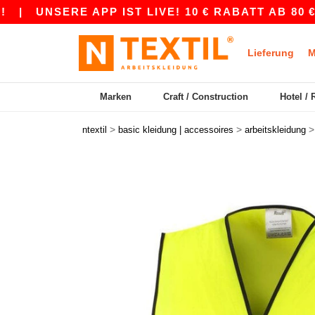
UNSERE APP IST LIVE! 10 € RABATT AB 80 € MIT
Lieferung
M
Marken
Craft / Construction
Hotel / 
>
>
ntextil
basic kleidung | accessoires
arbeitskleidung