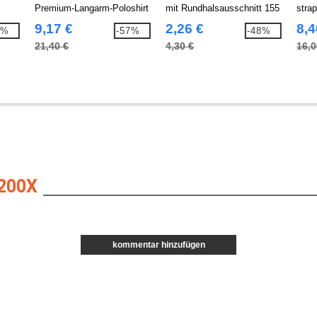
Premium-Langarm-Poloshirt
mit Rundhalsausschnitt 155
strap
für Herren
Shirt
9,17 €
2,26 €
8,4
2%
-57%
-48%
21,40 €
4,30 €
16,0
200X
kommentar hinzufügen