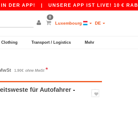
R APP!
|
UNSERE APP IST LIVE! 10 € RABATT 
0
Luxembourg
DE
y Clothing
Transport / Logistics
Mehr
*
. MwSt
1.90€
ohne MwSt
eitsweste für Autofahrer
-