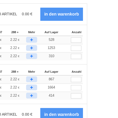
0
ARTIKEL
0.00
€
87
288 +
Mehr
Auf Lager
Anzahl
+
2.22
528
€
€
+
2.22
1253
€
€
+
2.22
310
€
€
87
288 +
Mehr
Auf Lager
Anzahl
+
2.22
867
€
€
+
2.22
1664
€
€
+
2.22
414
€
€
0
ARTIKEL
0.00
€