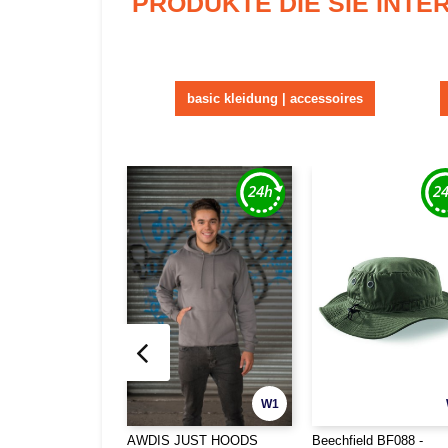
PRODUKTE DIE SIE INT
basic kleidung | accessoires
W1
AWDIS JUST HOODS
Beechfield BF088 -