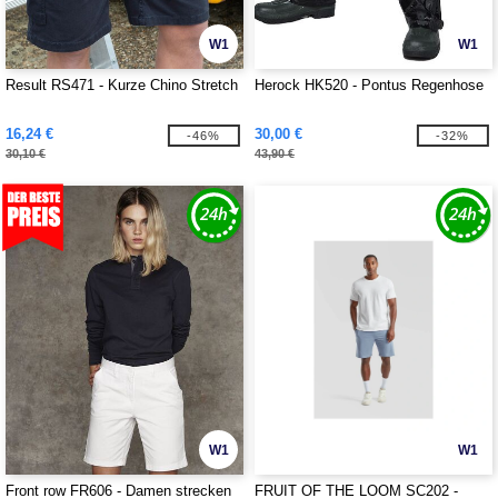
W1
W1
Result RS471 - Kurze Chino Stretch
Herock HK520 - Pontus Regenhose
16,24 €
30,00 €
-46%
-32%
30,10 €
43,90 €
W1
W1
Front row FR606 - Damen strecken
FRUIT OF THE LOOM SC202 -