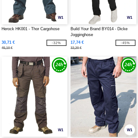
W1
W1
Herock HK001 - Thor Cargohose
Build Your Brand BY014 - Dicke
Jogginghose
30,71 €
17,74 €
-32%
-45%
45,10 €
32,20 €
W1
W1