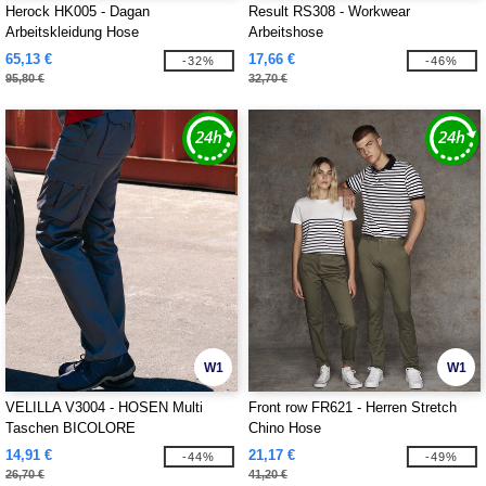
Herock HK005 - Dagan
Result RS308 - Workwear
Arbeitskleidung Hose
Arbeitshose
65,13 €
17,66 €
-32%
-46%
95,80 €
32,70 €
W1
W1
VELILLA V3004 - HOSEN Multi
Front row FR621 - Herren Stretch
Taschen BICOLORE
Chino Hose
14,91 €
21,17 €
-44%
-49%
26,70 €
41,20 €