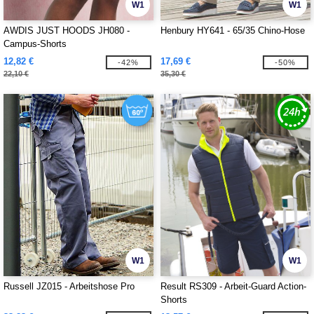
W1
W1
AWDIS JUST HOODS JH080 -
Henbury HY641 - 65/35 Chino-Hose
Campus-Shorts
12,82 €
17,69 €
-42%
-50%
22,10 €
35,30 €
W1
W1
Russell JZ015 - Arbeitshose Pro
Result RS309 - Arbeit-Guard Action-
Shorts