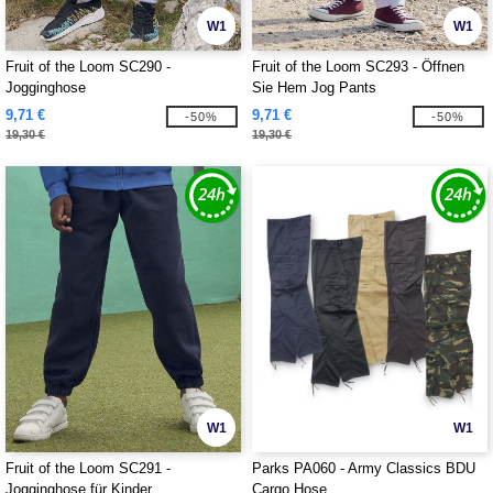
W1
W1
Fruit of the Loom SC290 -
Fruit of the Loom SC293 - Öffnen
Jogginghose
Sie Hem Jog Pants
9,71 €
9,71 €
-50%
-50%
19,30 €
19,30 €
W1
W1
Fruit of the Loom SC291 -
Parks PA060 - Army Classics BDU
Jogginghose für Kinder
Cargo Hose