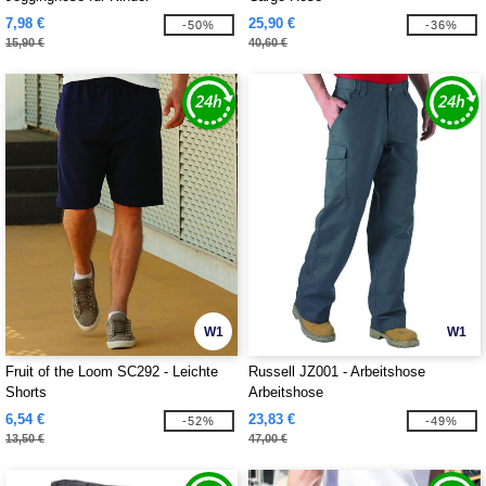
7,98 €
25,90 €
-50%
-36%
15,90 €
40,60 €
W1
W1
Fruit of the Loom SC292 - Leichte
Russell JZ001 - Arbeitshose
Shorts
Arbeitshose
6,54 €
23,83 €
-52%
-49%
13,50 €
47,00 €