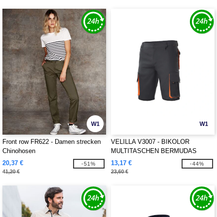
W1
W1
Front row FR622 - Damen strecken
VELILLA V3007 - BIKOLOR
Chinohosen
MULTITASCHEN BERMUDAS
20,37 €
13,17 €
-51%
-44%
41,20 €
23,60 €