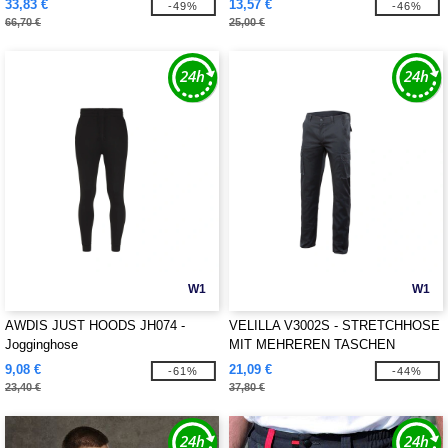
33,83 €
13,57 €
-49%
-46%
66,70 €
25,00 €
W1
W1
AWDIS JUST HOODS JH074 -
VELILLA V3002S - STRETCHHOSE
Jogginghose
MIT MEHREREN TASCHEN
9,08 €
21,09 €
-61%
-44%
23,40 €
37,80 €