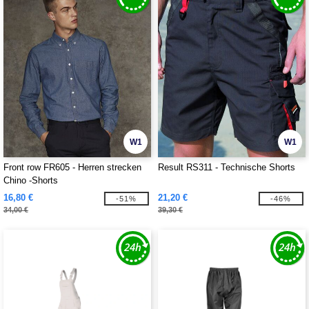
W1
W1
Front row FR605 - Herren strecken
Result RS311 - Technische Shorts
Chino -Shorts
16,80 €
21,20 €
-51%
-46%
34,00 €
39,30 €