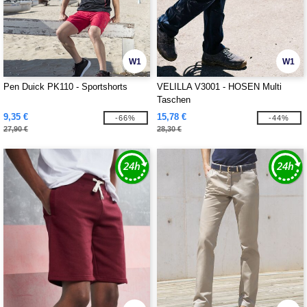
W1
W1
Pen Duick PK110 - Sportshorts
VELILLA V3001 - HOSEN Multi
Taschen
9,35 €
15,78 €
-66%
-44%
27,90 €
28,30 €