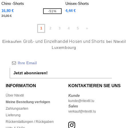
Chino -Shorts
Unisex-Shorts
16,80 €
4,44 €
-51%
34,00 €
1
2
3
4
5
»
Einkaufen
Groß- und Einzelhandel Hosen und Shorts
bei Ntextil
Luxembourg
Jetzt abonnieren!
INFORMATION
KONTAKTIEREN SIE UNS
Über Ntextil
Kunde
kunde@ntextil.lu
Meine Bestellung verfolgen
Sales
Zahlungsarten
verkauf@ntextil.lu
Lieferung
Rückerstattungen / Rückgaben