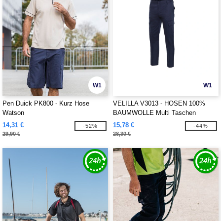
W1
W1
Pen Duick PK800 - Kurz Hose
VELILLA V3013 - HOSEN 100%
Watson
BAUMWOLLE Multi Taschen
14,31 €
15,78 €
-52%
-44%
29,90 €
28,30 €