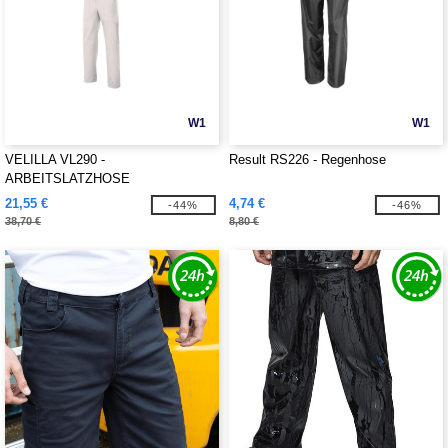
W1
W1
VELILLA VL290 -
Result RS226 - Regenhose
ARBEITSLATZHOSE
21,55 €
4,74 €
-44%
-46%
38,70 €
8,80 €