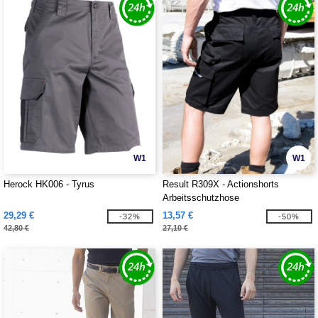
W1
W1
Herock HK006 - Tyrus
Result R309X - Actionshorts
Arbeitsschutzhose
29,29 €
13,57 €
-32%
-50%
42,80 €
27,10 €