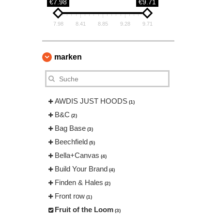
€7.98
€9.71
7.98
8.41
8.85
9.28
9.71
marken
AWDIS JUST HOODS
(1)
B&C
(2)
Bag Base
(3)
Beechfield
(5)
Bella+Canvas
(4)
Build Your Brand
(4)
Finden & Hales
(2)
Front row
(1)
Fruit of the Loom
(3)