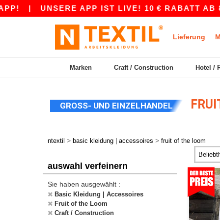
!
|
UNSERE APP IST LIVE! 10 € RABATT AB 80
Lieferung
M
Marken
Craft / Construction
Hotel / 
FRUI
GROSS- UND EINZELHANDEL
>
>
ntextil
basic kleidung | accessoires
fruit of the loom
auswahl verfeinern
Sie haben ausgewählt :
Basic Kleidung | Accessoires
Fruit of the Loom
Craft / Construction