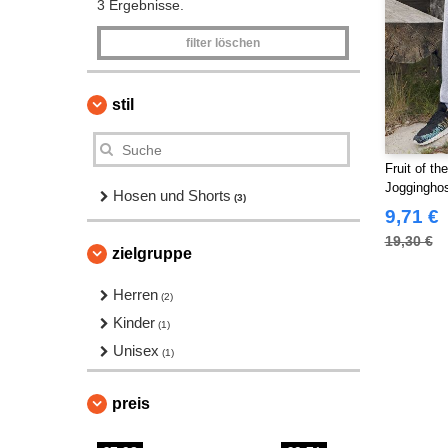
3 Ergebnisse.
filter löschen
stil
Fruit of t
Joggingho
Hosen und Shorts
(3)
9,71 €
19,30 €
zielgruppe
Herren
(2)
Kinder
(1)
Unisex
(1)
preis