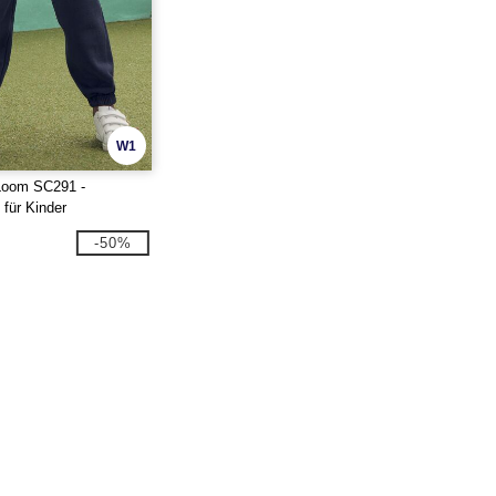
W1
 Loom SC291 -
für Kinder
-50%