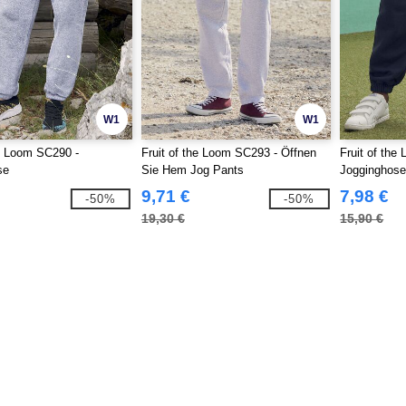
W1
W1
he Loom SC290 -
Fruit of the Loom SC293 - Öffnen
Fruit of the
se
Sie Hem Jog Pants
Jogginghose 
9,71 €
7,98 €
-50%
-50%
19,30 €
15,90 €