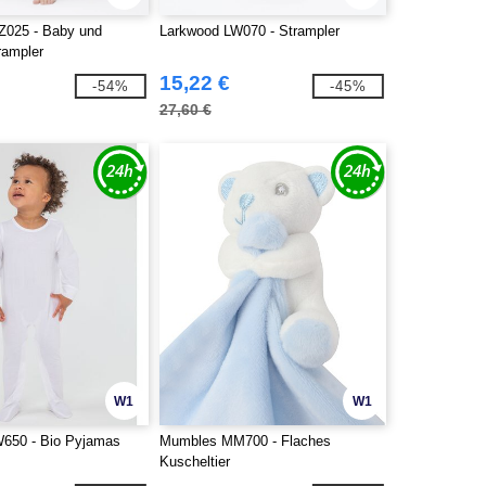
Z025 - Baby und
Larkwood LW070 - Strampler
rampler
15,22 €
-54%
-45%
27,60 €
W1
W1
650 - Bio Pyjamas
Mumbles MM700 - Flaches
Kuscheltier