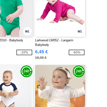
W1
W1
Z010 - Babybody
Larkwood LW052 - Langarm
Babybody
6,45 €
-10%
-60%
16,00 €