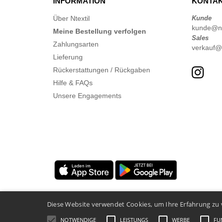
INFORMATION
KONTAK
Über Ntextil
Kunde
kunde@nte
Meine Bestellung verfolgen
Sales
Zahlungsarten
verkauf@n
Lieferung
Rückerstattungen / Rückgaben
Hilfe & FAQs
Unsere Engagements
Diese Website verwendet Cookies, um Ihre Erfahrung zu 
NOTWENDIGE
LEISTUNGS
WERBE
FU
Rechtliche Hinweise
-
Datenschutzbestimmungen