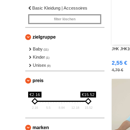
Basic Kleidung | Accessoires
filter löschen
zielgruppe
Baby
JHK JHK10
(11)
Kinder
(1)
2,55 €
Unisex
(9)
4,70 €
preis
€2.16
€15.52
2.16
5.5
8.84
12.18
15.52
marken