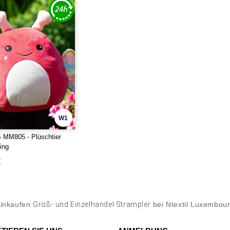
W1
M805 - Plüschtier
ing
€
inkaufen
Groß- und Einzelhandel Strampler
bei Ntextil Luxembou