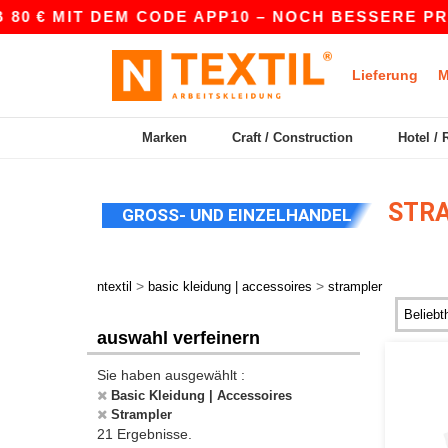
€ MIT DEM CODE APP10 – NOCH BESSERE PREISE I
Lieferung
M
Marken
Craft / Construction
Hotel / 
STR
GROSS- UND EINZELHANDEL
>
>
ntextil
basic kleidung | accessoires
strampler
auswahl verfeinern
Sie haben ausgewählt :
Basic Kleidung | Accessoires
Strampler
21 Ergebnisse.