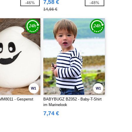
7,58 €
-46%
-48%
14,66 €
W1
W1
M8011 - Gespenst
BABYBUGZ BZ052 - Baby-T-Shirt
im Marinelook
7,74 €