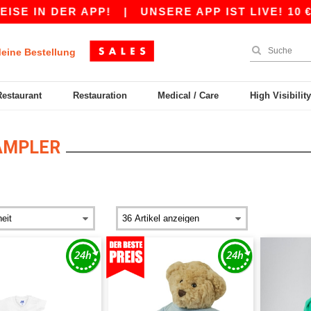
N DER APP!
|
UNSERE APP IST LIVE! 10 € RAB
eine Bestellung
Restaurant
Restauration
Medical / Care
High Visibilit
AMPLER