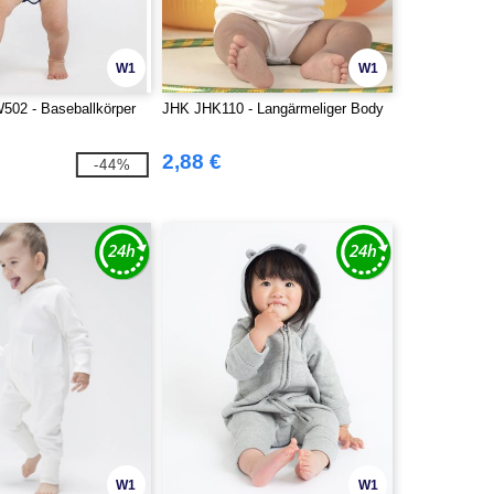
W1
W1
502 - Baseballkörper
JHK JHK110 - Langärmeliger Body
2,88 €
-44%
W1
W1