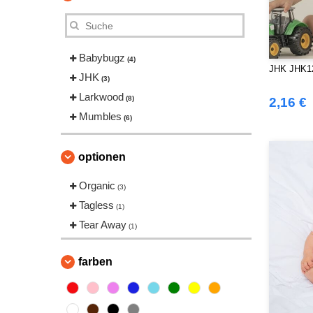
Babybugz
(4)
JHK JHK12
JHK
(3)
Larkwood
(8)
2,16 €
Mumbles
(6)
optionen
Organic
(3)
Tagless
(1)
Tear Away
(1)
farben