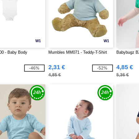
W1
W1
0 - Baby Body
Mumbles MM071 - Teddy-T-Shirt
Babybugz B
2,31 €
4,85 €
-46%
-52%
4,85 €
5,36 €