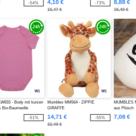
€
4,10 €
8,88 €
-54%
-73%
15,47 €
16,40 €
W1
W1
LW655 - Body mit kurzen
Mumbles MM564 - ZIPPIE
MUMBLES M
s Bio-Baumwolle
GIRAFFE
aus Plüsch
14,71 €
7,08 €
-51%
-55%
32,40 €