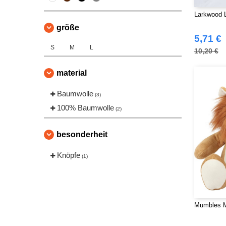
Larkwood 
größe
5,71 €
S
M
L
10,20 €
material
Baumwolle
(3)
100% Baumwolle
(2)
besonderheit
Knöpfe
(1)
Mumbles 