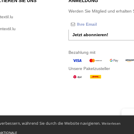
TIEREN SIE UNS
ANMELDUNG
Werden Sie Mitglied und erhalten 
xtil.lu
textil.lu
Jetzt abonnieren!
Bezahlung mit
Unsere Paketzusteller
👋
Ha
verbessern, während Sie durch die Website navigieren.
Weiterlesen
Wenn S
Unser 
NKTIONALE
-
Bedingungen und Konditionen
-
General Contract Conditions
-
Cookie-Richtlinie
-
Site Map