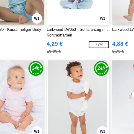
W1
W1
0 - Kurzärmeliger Body
Larkwood LW053 - Schlafanzug mit
Larkwood LW
Kontrastfarben
4,29 €
4,88 €
-77%
19,05 €
8,70 €
W1
W1