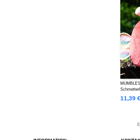
MUMBLES M
Schmetterl
11,39 
E