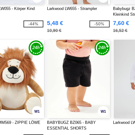
LW055 - Körper Kind
Larkwood LW655 - Strampler
Babybugz B
Kleinkind St
5,48 €
7,60 €
-44%
-50%
10,90 €
16,52 €
W1
W1
MM569 - ZIPPIE LÖWE
BABYBUGZ BZ065 - BABY
Larkwood LW
ESSENTIAL SHORTS