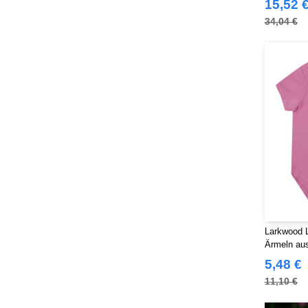
15,52 
34,04 €
Larkwood 
Ärmeln au
5,48 €
11,10 €