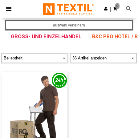
×
Ntextil App
0
App holen
|
Bessere Preise in der App!
auswahl verfeinern
GROSS- UND EINZELHANDEL
B&C PRO HOTEL / 