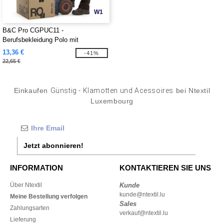
W1
B&C Pro CGPUC11 -
Berufsbekleidung Polo mit
Brusttasche PUC11
13,36 €
-41%
22,65 €
Einkaufen
Günstig - Klamotten und Acessoires
bei Ntextil
Luxembourg
Jetzt abonnieren!
INFORMATION
KONTAKTIEREN SIE UNS
Über Ntextil
Kunde
kunde@ntextil.lu
Meine Bestellung verfolgen
Sales
Zahlungsarten
verkauf@ntextil.lu
Lieferung