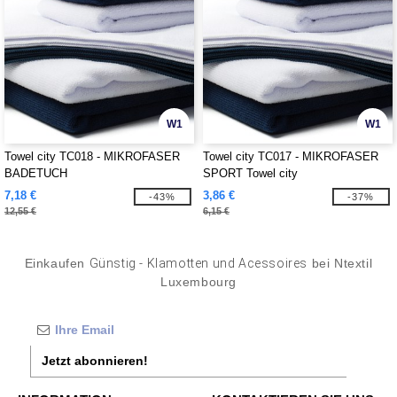
W1
W1
Towel city TC018 - MIKROFASER
Towel city TC017 - MIKROFASER
BADETUCH
SPORT Towel city
7,18 €
3,86 €
-43%
-37%
12,55 €
6,15 €
Einkaufen
Günstig - Klamotten und Acessoires
bei Ntextil
Luxembourg
Jetzt abonnieren!