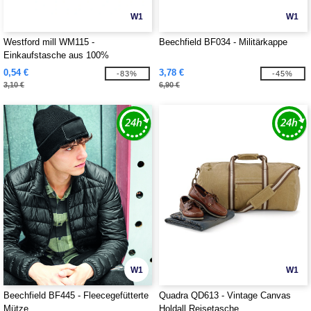
W1
W1
Westford mill WM115 -
Beechfield BF034 - Militärkappe
Einkaufstasche aus 100%
Baumwolle
0,54 €
3,78 €
-83%
-45%
3,10 €
6,90 €
W1
W1
Beechfield BF445 - Fleecegefütterte
Quadra QD613 - Vintage Canvas
Mütze
Holdall Reisetasche