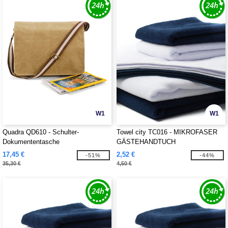
W1
W1
Quadra QD610 - Schulter-
Towel city TC016 - MIKROFASER
Dokumententasche
GÄSTEHANDTUCH
17,45 €
2,52 €
-51%
-44%
35,30 €
4,50 €