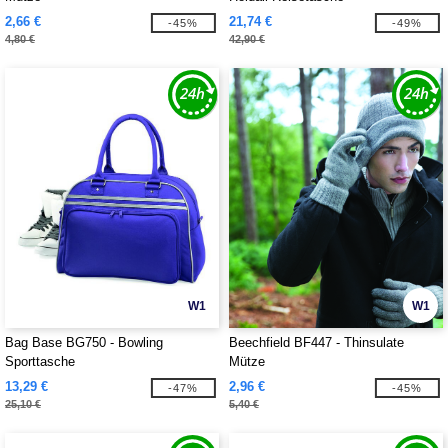
2,66 €
21,74 €
-45%
-49%
4,80 €
42,90 €
W1
W1
Bag Base BG750 - Bowling
Beechfield BF447 - Thinsulate
Sporttasche
Mütze
13,29 €
2,96 €
-47%
-45%
25,10 €
5,40 €