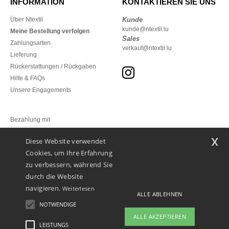
INFORMATION
KONTAKTIEREN SIE UNS
Über Ntextil
Kunde
kunde@ntextil.lu
Meine Bestellung verfolgen
Sales
Zahlungsarten
verkauf@ntextil.lu
Lieferung
Rückerstattungen / Rückgaben
Hilfe & FAQs
Unsere Engagements
Bezahlung mit
x
Diese Website verwendet
Unsere Paketzusteller
Cookies, um Ihre Erfahrung
zu verbessern, während Sie
durch die Website
navigieren.
Weiterlesen
ALLE ABLEHNEN
NOTWENDIGE
ALLE AKZEPTIEREN
LEISTUNGS