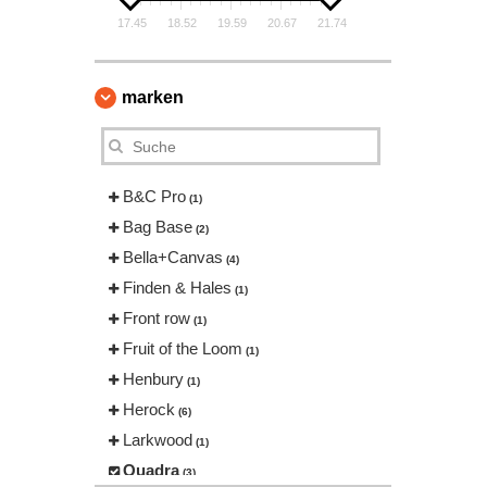
17.45
18.52
19.59
20.67
21.74
marken
B&C Pro
(1)
Bag Base
(2)
Bella+Canvas
(4)
Finden & Hales
(1)
Front row
(1)
Fruit of the Loom
(1)
Henbury
(1)
Herock
(6)
Larkwood
(1)
Quadra
(3)