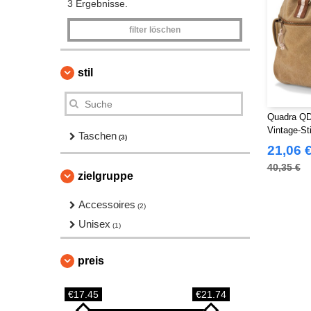
3 Ergebnisse.
filter löschen
stil
Quadra QD
Vintage-Sti
Taschen
(3)
21,06 
40,35 €
zielgruppe
Accessoires
(2)
Unisex
(1)
preis
€17.45
€21.74