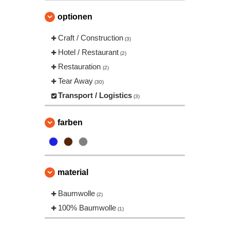
Regatta
(10)
optionen
Result
(9)
Roly Workwear
Craft / Construction
(1)
(3)
Tombo
Hotel / Restaurant
(3)
(2)
VELILLA
Restauration
(26)
(2)
Yoko
Tear Away
(7)
(30)
Transport / Logistics
(3)
farben
material
Baumwolle
(2)
100% Baumwolle
(1)