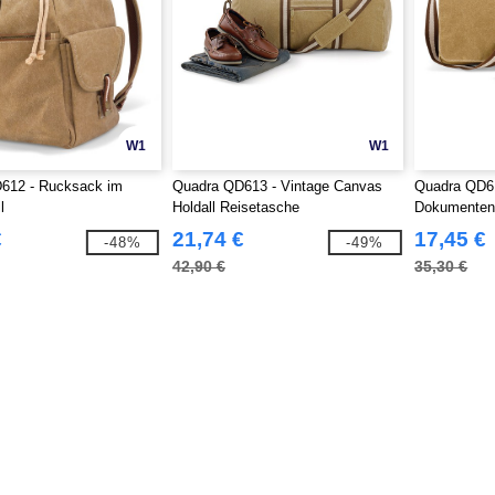
W1
W1
612 - Rucksack im
Quadra QD613 - Vintage Canvas
Quadra QD61
l
Holdall Reisetasche
Dokumenten
€
21,74 €
17,45 €
-48%
-49%
42,90 €
35,30 €