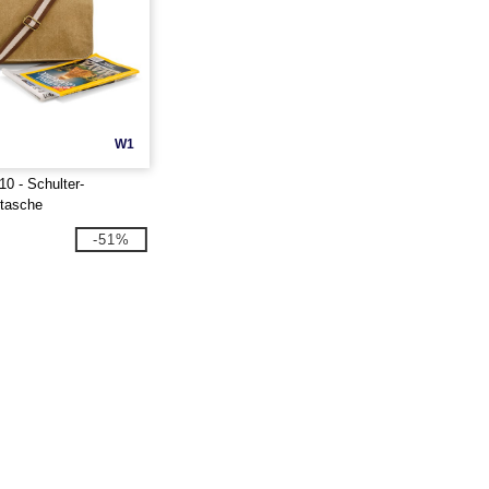
W1
0 - Schulter-
tasche
-51%