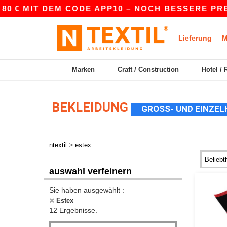
0 € MIT DEM CODE APP10 – NOCH BESSERE PREISE
Lieferung
M
Marken
Craft / Construction
Hotel / 
BEKLEIDUNG
GROSS- UND EINZEL
>
ntextil
estex
auswahl verfeinern
Sie haben ausgewählt :
Estex
12 Ergebnisse.