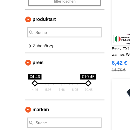
filter löschen
produktart
Zubehör
(7)
Estex TX15
warmes We
6,42 €
preis
14,76 €
€4.46
€10.45
4.46
5.96
7.46
8.95
10.45
marken