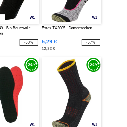
W1
W1
9 - Bio-Baumwolle
Estex TX2005 - Damensocken
en
5,29 €
-60%
-57%
12,32 €
W1
W1