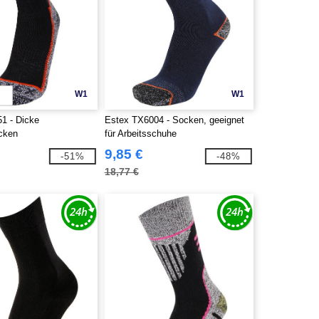
W1
W1
1 - Dicke
Estex TX6004 - Socken, geeignet
cken
für Arbeitsschuhe
9,85 €
-51%
-48%
18,77 €