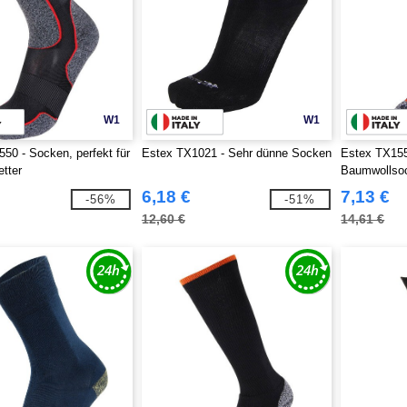
W1
W1
50 - Socken, perfekt für
Estex TX1021 - Sehr dünne Socken
Estex TX155
tter
Baumwollso
6,18 €
7,13 €
-56%
-51%
12,60 €
14,61 €