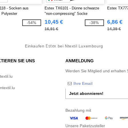
118 - Socken aus
Estex TX6101 - Dünne schwarze
Estex TX77
 Polyester
"non-compressing" Socke
10,45 €
6,86 €
-54%
-38%
16,91 €
14,39 €
Einkaufen
Estex
bei Ntextil Luxembourg
TIEREN SIE UNS
ANMELDUNG
Werden Sie Mitglied und erhalten 
xtil.lu
textil.lu
Jetzt abonnieren!
Bezahlung mit
Unsere Paketzusteller