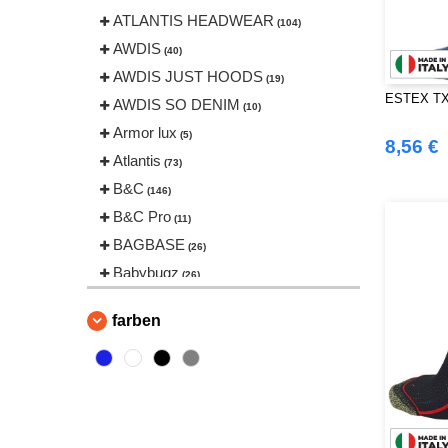
ATLANTIS HEADWEAR
(104)
AWDIS
(40)
AWDIS JUST HOODS
(19)
ESTEX TX2
AWDIS SO DENIM
(10)
Armor lux
(5)
8,56 €
Atlantis
(73)
B&C
(146)
B&C Pro
(11)
BAGBASE
(26)
Babybugz
(26)
Bag Base
(146)
farben
Beechfield
(239)
Bella+Canvas
(22)
Black&Match
(20)
Build Your Brand
(126)
CLUBCLASS
(20)