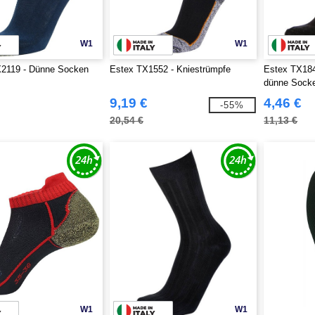
W1
W1
119 - Dünne Socken
Estex TX1552 - Kniestrümpfe
Estex TX184
dünne Sock
9,19 €
4,46 €
-55%
20,54 €
11,13 €
W1
W1