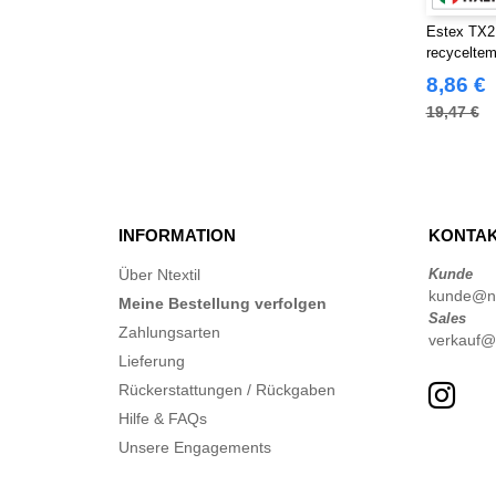
Craghoppers
(14)
Estex TX2
ECOLOGIE
recyceltem
(8)
8,86 €
ET SI ON L'APPELAIT FRANCIS
(3)
19,47 €
EXCD BY PROMODORO
(5)
Estex
(12)
FRUIT OF THE LOOM VINTAGE
(4)
INFORMATION
KONTAK
Finden & Hales
(18)
Über Ntextil
Kunde
Flexfit
(140)
kunde@nte
Meine Bestellung verfolgen
Front row
(20)
Sales
Zahlungsarten
verkauf@n
Fruit of the Loom
(77)
Lieferung
Gildan
(45)
Rückerstattungen / Rückgaben
Henbury
(47)
Hilfe & FAQs
Herock
(76)
Unsere Engagements
JHK
(82)