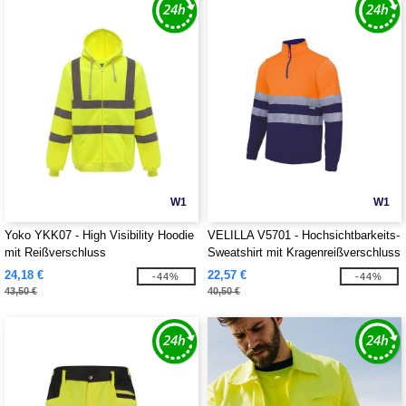
W1
W1
Yoko YKK07 - High Visibility Hoodie
VELILLA V5701 - Hochsichtbarkeits-
mit Reißverschluss
Sweatshirt mit Kragenreißverschluss
24,18 €
22,57 €
-44%
-44%
43,50 €
40,50 €