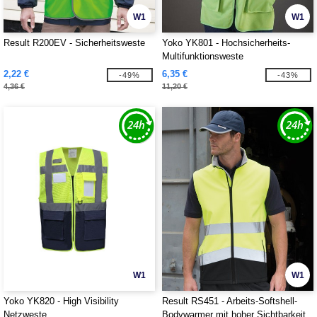
W1
W1
Result R200EV - Sicherheitsweste
Yoko YK801 - Hochsicherheits-
Multifunktionsweste
2,22 €
6,35 €
-49%
-43%
4,36 €
11,20 €
W1
W1
Yoko YK820 - High Visibility
Result RS451 - Arbeits-Softshell-
Netzweste
Bodywarmer mit hoher Sichtbarkeit