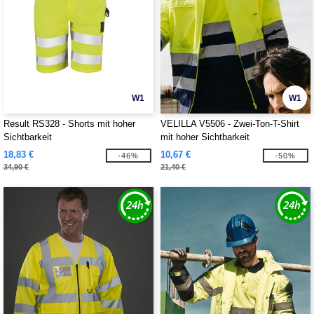
W1
W1
Result RS328 - Shorts mit hoher
VELILLA V5506 - Zwei-Ton-T-Shirt
Sichtbarkeit
mit hoher Sichtbarkeit
18,83 €
10,67 €
-46%
-50%
34,90 €
21,40 €