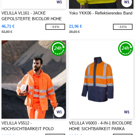
W1
W1
VELILLA VL161 - JACKE
Yoko YKK06 - Reflektierendes Band
GEPOLSTERTE BICOLOR HOHE
SICHTBARKEIT
46,71 €
21,96 €
-44%
-44%
83,80 €
39,50 €
W1
W1
VELILLA V5512 -
VELILLA V6003 - 4-IN-1 BICOLORE
HOCHSICHTBARKEIT POLO
HOHE SICHTBARKEIT PARKA