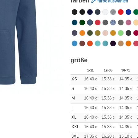
farben
farbe auswählen
größe
1-11
12-35
36-71
XS
16.40
15.38
14.35
€
€
€
S
16.40
15.38
14.35
€
€
€
M
16.40
15.38
14.35
€
€
€
L
16.40
15.38
14.35
€
€
€
XL
16.40
15.38
14.35
€
€
€
XXL
16.40
15.38
14.35
€
€
€
3XL
17.05
16.20
15.10
€
€
€