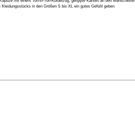
te Kapuze mit einem Ton-in-Ton-Kordelzug, gerippte Kanten an den Manschett
s Kleidungsstücks in den Größen S bis XL ein gutes Gefühl geben.