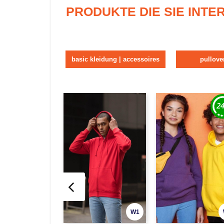
PRODUKTE DIE SIE INT
basic kleidung | accessoires
pullove
W1