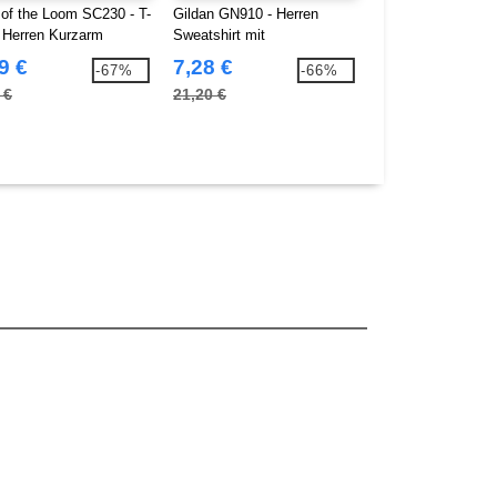
t of the Loom SC230 - T-
Gildan GN910 - Herren
B&C BC070 - Lang
t Herren Kurzarm
Sweatshirt mit
Shirt aus Bio-Bau
Rundhalsausschnitt
Herren
9 €
7,28 €
5,68 €
-67%
-66%
 €
21,20 €
12,88 €