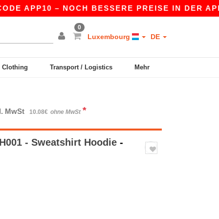
P10 – NOCH BESSERE PREISE IN DER APP!
|
UNS
0
Luxembourg
DE
y Clothing
Transport / Logistics
Mehr
*
kl. MwSt
10.08€
ohne MwSt
H001 - Sweatshirt Hoodie
-