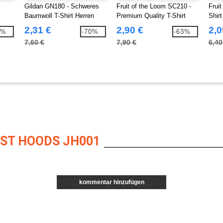
Gildan GN180 - Schweres
Fruit of the Loom SC210 -
Frui
Baumwoll T-Shirt Herren
Premium Quality T-Shirt
Shir
2,31 €
2,90 €
2,0
1%
-70%
-63%
7,60 €
7,90 €
6,40
ST HOODS JH001
kommentar hinzufügen