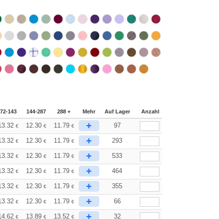
72-143
144-287
288 +
Mehr
Auf Lager
Anzahl
+
13.32
12.30
11.79
97
€
€
€
+
13.32
12.30
11.79
293
€
€
€
+
13.32
12.30
11.79
533
€
€
€
+
13.32
12.30
11.79
464
€
€
€
+
13.32
12.30
11.79
355
€
€
€
+
13.32
12.30
11.79
66
€
€
€
+
14.62
13.89
13.52
32
€
€
€