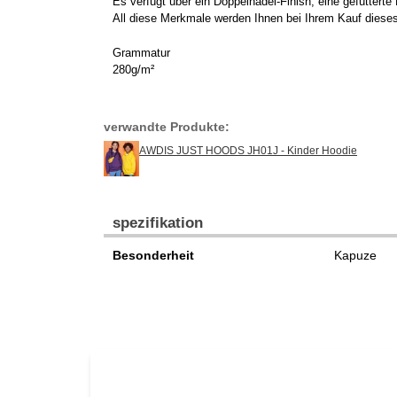
Es verfügt über ein Doppelnadel-Finish, eine gefütter
All diese Merkmale werden Ihnen bei Ihrem Kauf diese
Grammatur
280g/m²
verwandte Produkte:
AWDIS JUST HOODS JH01J - Kinder Hoodie
spezifikation
Besonderheit
Kapuze