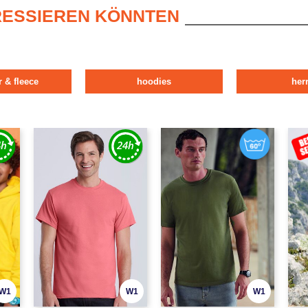
ERESSIEREN KÖNNTEN
r & fleece
hoodies
her
W1
W1
W1