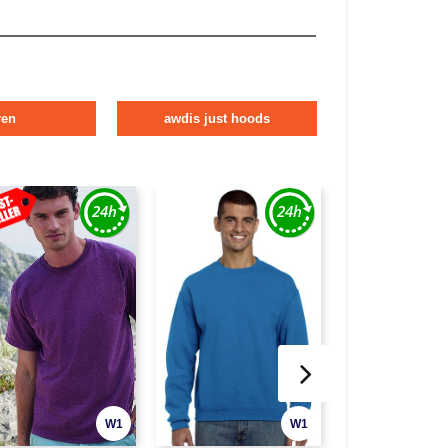
ren
awdis just hoods
W1
W1