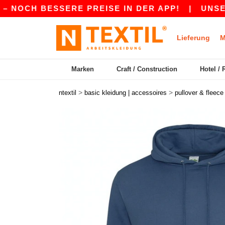
BESSERE PREISE IN DER APP!
|
UNSERE APP IS
Lieferung
M
Marken
Craft / Construction
Hotel / 
>
>
ntextil
basic kleidung | accessoires
pullover & fleece