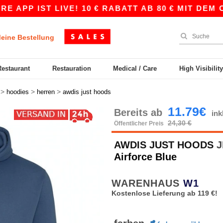
T LIVE! 10 € RABATT AB 80 € MIT DEM CODE AP
eine Bestellung
Restaurant
Restauration
Medical / Care
High Visibilit
>
>
>
hoodies
herren
awdis just hoods
11.79€
Bereits ab
in
24,30 €
Öffentlicher Preis
AWDIS JUST HOODS
J
Airforce Blue
WARENHAUS
W1
Kostenlose Lieferung ab 119 €!