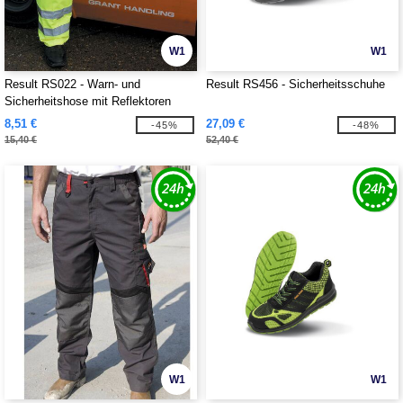
W1
W1
Result RS022 - Warn- und
Result RS456 - Sicherheitsschuhe
Sicherheitshose mit Reflektoren
(EN471 class 1)
8,51 €
27,09 €
-45%
-48%
15,40 €
52,40 €
W1
W1