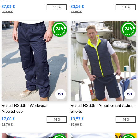
27,09 €
23,56 €
-55%
-51%
60,60 €
47,95 €
W1
W1
Result RS308 - Workwear
Result RS309 - Arbeit-Guard Action-
Arbeitshose
Shorts
17,66 €
13,57 €
-46%
-46%
32,70 €
25,00 €