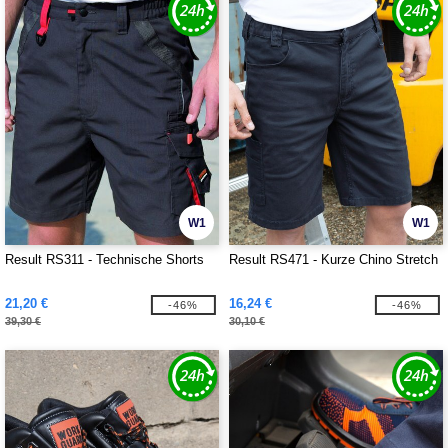
W1
W1
Result RS311 - Technische Shorts
Result RS471 - Kurze Chino Stretch
21,20 €
16,24 €
-46%
-46%
39,30 €
30,10 €