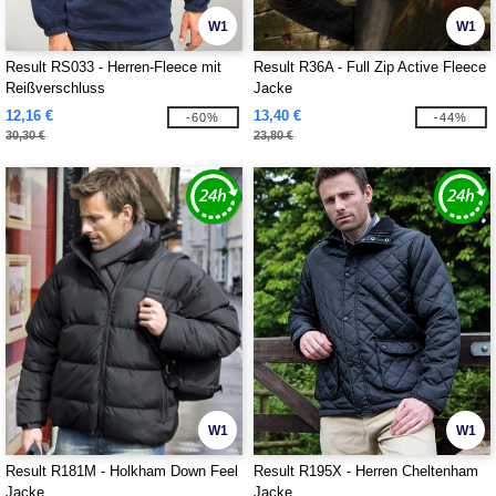
W1
W1
Result RS033 - Herren-Fleece mit
Result R36A - Full Zip Active Fleece
Reißverschluss
Jacke
12,16 €
13,40 €
-60%
-44%
30,30 €
23,80 €
W1
W1
Result R181M - Holkham Down Feel
Result R195X - Herren Cheltenham
Jacke
Jacke