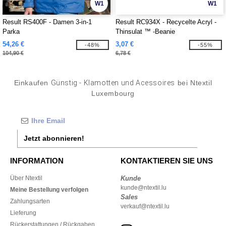
W1
W1
Result RS400F - Damen 3-in-1
Result RC934X - Recycelte Acryl -
Parka
Thinsulat ™ -Beanie
54,26 €
3,07 €
-48%
-55%
104,90 €
6,78 €
Einkaufen
Günstig - Klamotten und Acessoires
bei Ntextil
Luxembourg
Jetzt abonnieren!
INFORMATION
KONTAKTIEREN SIE UNS
Über Ntextil
Kunde
kunde@ntextil.lu
Meine Bestellung verfolgen
Sales
Zahlungsarten
verkauf@ntextil.lu
Lieferung
Rückerstattungen / Rückgaben