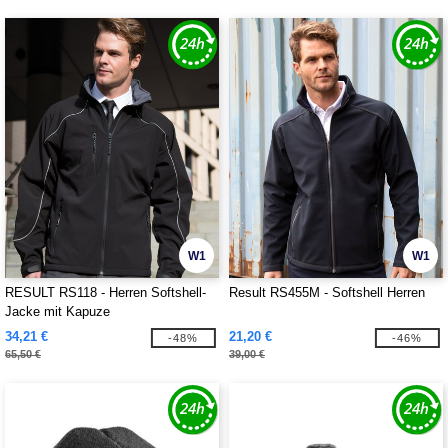
W1
W1
RESULT RS118 - Herren Softshell-
Result RS455M - Softshell Herren
Jacke mit Kapuze
34,21 €
21,20 €
-48%
-46%
65,50 €
39,00 €