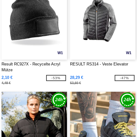
W1
W1
Result RC927X - Recycelte Acryl
RESULT RS314 - Veste Elevator
Mütze
2,10 €
28,29 €
-53%
-47%
4,48 €
53,60 €