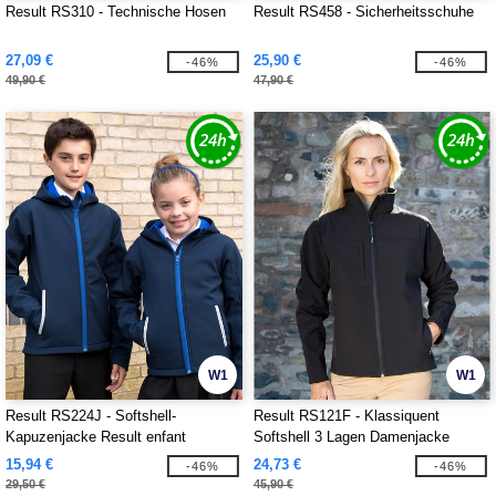
Result RS310 - Technische Hosen
Result RS458 - Sicherheitsschuhe
27,09 €
25,90 €
-46%
-46%
49,90 €
47,90 €
W1
W1
Result RS224J - Softshell-
Result RS121F - Klassiquent
Kapuzenjacke Result enfant
Softshell 3 Lagen Damenjacke
15,94 €
24,73 €
-46%
-46%
29,50 €
45,90 €