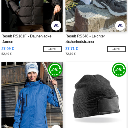
W1
W1
Result RS181F - Daunenjacke
Result RS348 - Leichter
Damen
Sicherheitstrainer
27,09 €
37,71 €
-48%
-48%
52,40 €
72,10 €