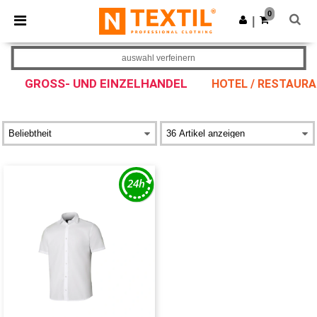
×
Ntextil App
0
App holen
|
Bessere Preise in der App!
auswahl verfeinern
GROSS- UND EINZELHANDEL
HOTEL / RESTAURA