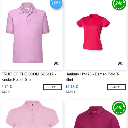
W1
W1
FRUIT OF THE LOOM SC3417 -
Henbury HY476 - Damen Polo T-
Kinder Polo T-Shirt
Shirt
4,74 €
12,18 €
-51%
-48%
9,60 €
23,50 €