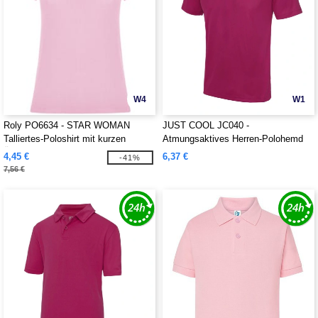
W4
W1
Roly PO6634 - STAR WOMAN
JUST COOL JC040 -
Talliertes-Poloshirt mit kurzen
Atmungsaktives Herren-Polohemd
Ärmeln
4,45 €
6,37 €
-41%
7,56 €