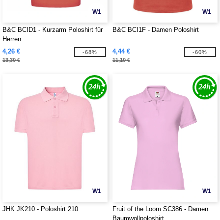
W1
W1
B&C BCID1 - Kurzarm Poloshirt für
B&C BCI1F - Damen Poloshirt
Herren
4,26 €
4,44 €
-68%
-60%
13,30 €
11,10 €
W1
W1
JHK JK210 - Poloshirt 210
Fruit of the Loom SC386 - Damen
Baumwollpoloshirt