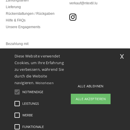
Zahlungsarten
verkauf@ntextil.lu
Lieferung
Rückerstattungen / Rückgaben
Hilfe & FAQs
Unsere Engagements
Bezahlung mit
x
Diese Website verwendet
Unsere Paketzusteller
Cookies, um Ihre Erfahrung
zu verbessern, während Sie
durch die Website
navigieren.
Weiterlesen
ALLE ABLEHNEN
NOTWENDIGE
ALLE AKZEPTIEREN
LEISTUNGS
👋
Hallo
Wenn Sie Fragen oder Bedenken
WERBE
Rechtliche Hinweise
-
Datenschutzbestimmungen
-
Bedingungen und Konditionen
-
haben, können Sie uns jederzeit
General Contract Conditions
-
Cookie-Richtlinie
-
Site Map
Copyright 2026 ntextil.lu
kontaktieren. Unser Chatbot ist hier,
- Alle Rechte vorbehalten
FUNKTIONALE
um Ihnen zu helfen.