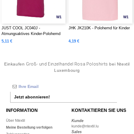
W1
W1
JUST COOL JC040J -
JHK JK210K - Polohemd für Kinder
Atmungsaktives Kinder-Polohemd
5,11 €
4,19 €
Einkaufen
Groß- und Einzelhandel Rosa Poloshirts
bei Ntextil
Luxembourg
Jetzt abonnieren!
INFORMATION
KONTAKTIEREN SIE UNS
Über Ntextil
Kunde
kunde@ntextil.lu
Meine Bestellung verfolgen
Sales