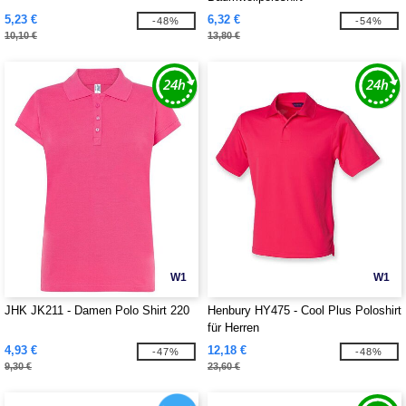
5,23 €
6,32 €
-48%
-54%
10,10 €
13,80 €
W1
W1
JHK JK211 - Damen Polo Shirt 220
Henbury HY475 - Cool Plus Poloshirt
für Herren
4,93 €
12,18 €
-47%
-48%
9,30 €
23,60 €