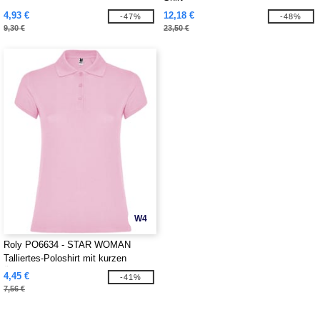
4,93 €
12,18 €
-47%
-48%
9,30 €
23,50 €
W4
Roly PO6634 - STAR WOMAN
Talliertes-Poloshirt mit kurzen
Ärmeln
4,45 €
-41%
7,56 €