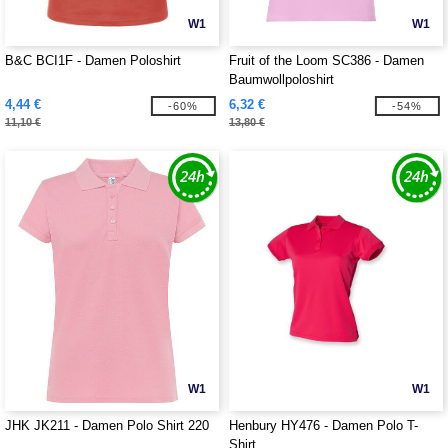
W1
W1
B&C BCI1F - Damen Poloshirt
Fruit of the Loom SC386 - Damen
Baumwollpoloshirt
4,44 €
6,32 €
-60%
-54%
11,10 €
13,80 €
W1
W1
JHK JK211 - Damen Polo Shirt 220
Henbury HY476 - Damen Polo T-
Shirt