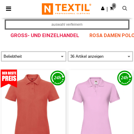
×
Ntextil App
0
App holen
|
Bessere Preise in der App!
auswahl verfeinern
GROSS- UND EINZELHANDEL
ROSA DAMEN POLO