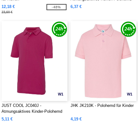
12,18 €
6,37 €
-48%
23,60 €
W1
W1
JUST COOL JC040J -
JHK JK210K - Polohemd für Kinder
Atmungsaktives Kinder-Polohemd
5,11 €
4,19 €