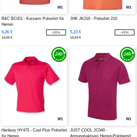
W1
W1
B&C BCID1 - Kurzarm Poloshirt für
JHK JK210 - Poloshirt 210
Herren
4,26 €
5,23 €
-68%
-48%
13,30 €
10,10 €
W1
W1
Henbury HY475 - Cool Plus Poloshirt
JUST COOL JC040 -
für Herren
Atmungsaktives Herren-Polohemd