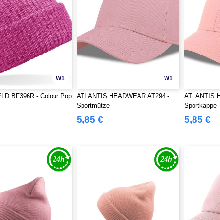
W1
W1
D BF396R - Colour Pop
ATLANTIS HEADWEAR AT294 -
ATLANTIS 
Sportmütze
Sportkappe
5,85 €
5,85 €