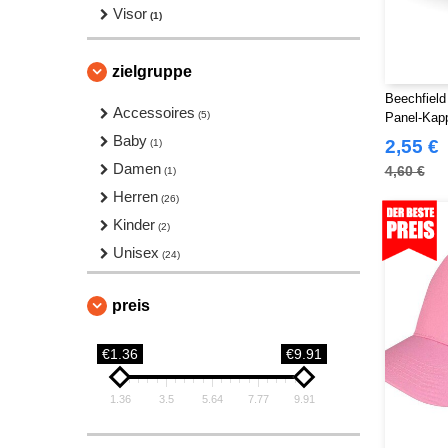
Visor
(1)
zielgruppe
Beechfield
Accessoires
(5)
Panel-Kap
Baby
2,55 €
(1)
Damen
4,60 €
(1)
Herren
(26)
Kinder
(2)
Unisex
(24)
preis
€1.36
€9.91
1.36
3.5
5.64
7.77
9.91