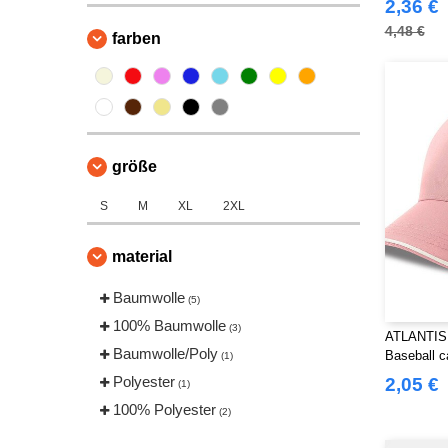
2,36 €
4,48 €
farben
größe
S
M
XL
2XL
material
Baumwolle
(5)
100% Baumwolle
(3)
ATLANTIS
Baumwolle/Poly
Baseball c
(1)
Polyester
2,05 €
(1)
100% Polyester
(2)