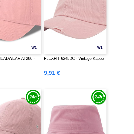
W1
W1
HEADWEAR AT286 -
FLEXFIT 6245DC - Vintage Kappe
9,91 €