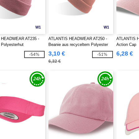
W1
W1
 HEADWEAR AT235 -
ATLANTIS HEADWEAR AT250 -
ATLANTIS 
 Polyesterhut
Beanie aus recyceltem Polyester
Action Cap
3,10 €
6,28 €
-54%
-51%
6,32 €