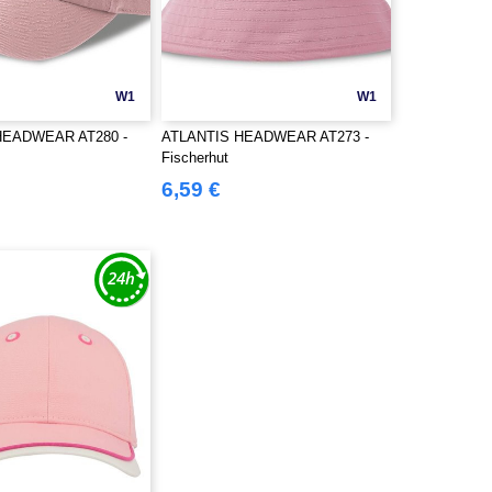
W1
W1
HEADWEAR AT280 -
ATLANTIS HEADWEAR AT273 -
Fischerhut
6,59 €