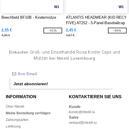
W1
W1
Beechfield BF10B - Kindermütze
ATLANTIS HEADWEAR (KID RECY
FIVE) AT252 - 5-Panel-Baseballcap
aus recyceltem Polyester
2,55 €
2,45 €
-41%
-46%
4,30 €
4,57 €
Einkaufen
Groß- und Einzelhandel Rosa Kinder Caps und
Mützen
bei Ntextil Luxembourg
Jetzt abonnieren!
INFORMATION
KONTAKTIEREN SIE UNS
Über Ntextil
Kunde
kunde@ntextil.lu
Meine Bestellung verfolgen
Sales
Zahlungsarten
verkauf@ntextil.lu
Lieferung