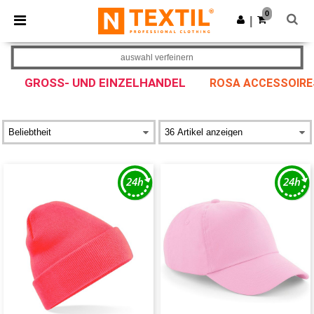
×
Ntextil App
0
App holen
|
Bessere Preise in der App!
auswahl verfeinern
GROSS- UND EINZELHANDEL
ROSA ACCESSOIRE