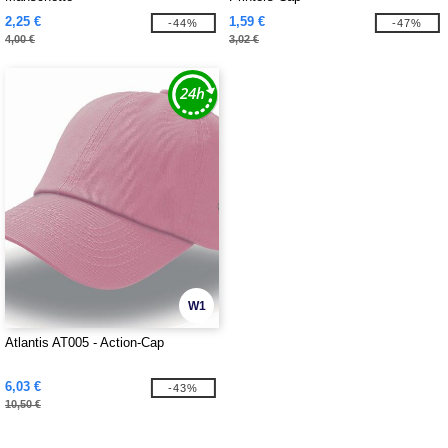
2,25 €
1,59 €
-44%
-47%
4,00 €
3,02 €
W1
Atlantis AT005 - Action-Cap
6,03 €
-43%
10,50 €