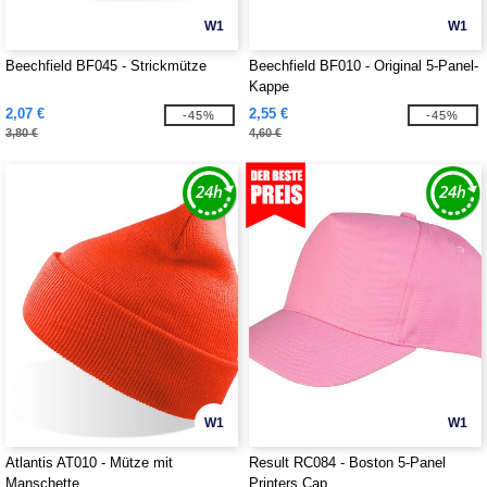
W1
W1
Beechfield BF045 - Strickmütze
Beechfield BF010 - Original 5-Panel-
Kappe
2,07 €
2,55 €
-45%
-45%
3,80 €
4,60 €
W1
W1
Atlantis AT010 - Mütze mit
Result RC084 - Boston 5-Panel
Manschette
Printers Cap