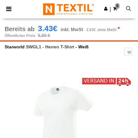
×
Ntextil App
0
App holen
|
Bessere Preise in der App!
3.43€
Bereits ab
*
inkl. MwSt
2.93€
ohne MwSt
5,80 €
Öffentlicher Preis
Starworld
SWGL1 - Herren T-Shirt
- Weiß
Previous
Next