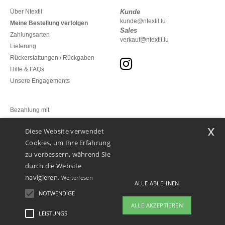
Über Ntextil
Kunde
kunde@ntextil.lu
Meine Bestellung verfolgen
Sales
Zahlungsarten
verkauf@ntextil.lu
Lieferung
Rückerstattungen / Rückgaben
Hilfe & FAQs
Unsere Engagements
Bezahlung mit
x
Diese Website verwendet
Unsere Paketzusteller
Cookies, um Ihre Erfahrung
zu verbessern, während Sie
durch die Website
navigieren.
Weiterlesen
ALLE ABLEHNEN
NOTWENDIGE
ALLE AKZEPTIEREN
LEISTUNGS