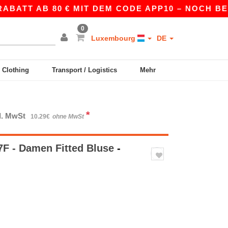
TT AB 80 € MIT DEM CODE APP10 – NOCH BESSER
0
Luxembourg
DE
y Clothing
Transport / Logistics
Mehr
*
kl. MwSt
10.29€
ohne MwSt
F - Damen Fitted Bluse
-