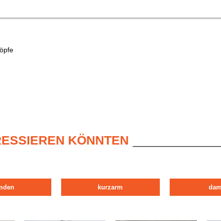
öpfe
ERESSIEREN KÖNNTEN
mden
kurzarm
da