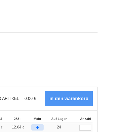
0
ARTIKEL
0.00
€
87
288 +
Mehr
Auf Lager
Anzahl
+
6
12.04
24
€
€