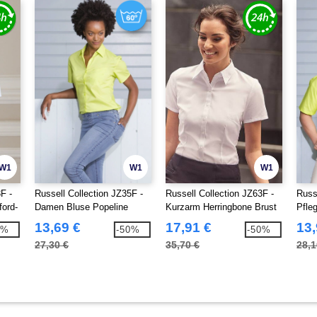
W1
W1
W1
F -
Russell Collection JZ35F -
Russell Collection JZ63F -
Russ
ord-
Damen Bluse Popeline
Kurzarm Herringbone Brust
Pfle
Hemd
13,69 €
17,91 €
13,
9%
-50%
-50%
27,30 €
35,70 €
28,1