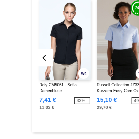
W4
Roly CM5061 - Sofia
Russell Collection JZ33
Damenbluse
Kurzarm-Easy-Care-Oxf
Bluse
7,41 €
15,10 €
-33%
-4
11,03 €
29,70 €