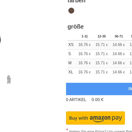
farben
größe
1-11
12-35
36-71
XS
16.76
15.71
14.66
1
€
€
€
S
16.76
15.71
14.66
1
€
€
€
M
16.76
15.71
14.66
1
€
€
€
XL
16.76
15.71
14.66
1
€
€
€
0
ARTIKEL
0.00
€
Haben Sie eine Firma? Um unsere Preis