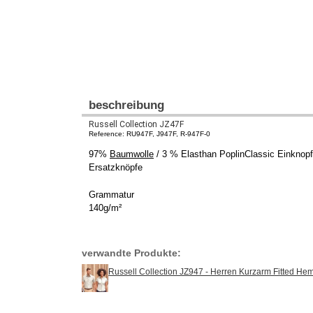
beschreibung
Russell Collection JZ47F
Reference: RU947F, J947F, R-947F-0
97%
Baumwolle
/ 3 % Elasthan PoplinClassic Einknopfk
Ersatzknöpfe
Grammatur
140g/m²
verwandte Produkte:
Russell Collection JZ947 - Herren Kurzarm Fitted He