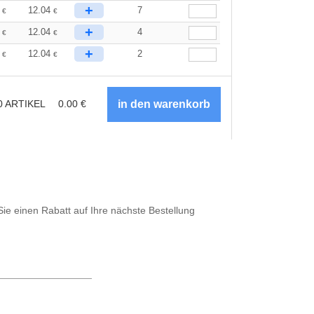
+
6
12.04
7
€
€
+
6
12.04
4
€
€
+
6
12.04
2
€
€
0
ARTIKEL
0.00
€
Sie einen Rabatt auf Ihre nächste Bestellung