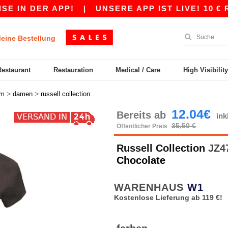
N DER APP!
|
UNSERE APP IST LIVE! 10 € RABA
eine Bestellung
Restaurant
Restauration
Medical / Care
High Visibilit
>
>
rm
damen
russell collection
12.04€
Bereits ab
in
35,50 €
Öffentlicher Preis
Russell Collection
JZ47
Chocolate
WARENHAUS
W1
Kostenlose Lieferung ab 119 €!