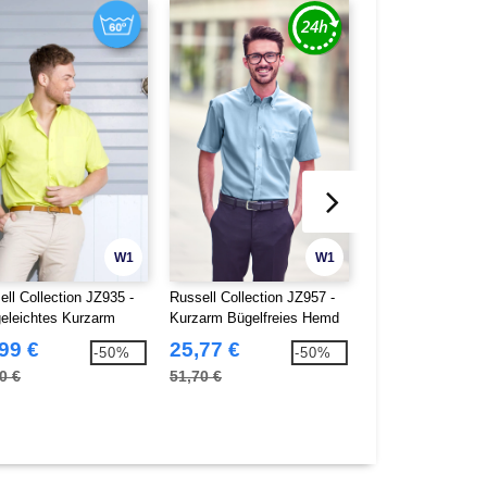
W1
W1
ell Collection JZ935 -
Russell Collection JZ957 -
Pen Duick PK600 
geleichtes Kurzarm
Kurzarm Bügelfreies Hemd
Herrenhemd
 Herren
99 €
25,77 €
8,00 €
-50%
-50%
0 €
51,70 €
21,90 €