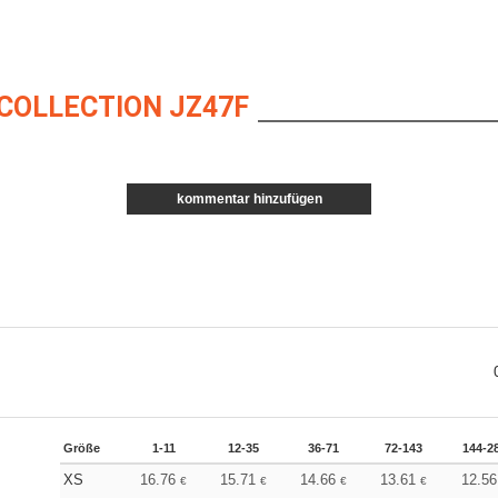
COLLECTION JZ47F
kommentar hinzufügen
Größe
1-11
12-35
36-71
72-143
144-2
XS
16.76
15.71
14.66
13.61
12.5
€
€
€
€