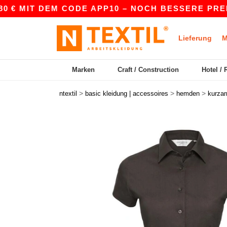
 MIT DEM CODE APP10 – NOCH BESSERE PREISE I
Lieferung
M
Marken
Craft / Construction
Hotel / 
>
>
>
ntextil
basic kleidung | accessoires
hemden
kurza