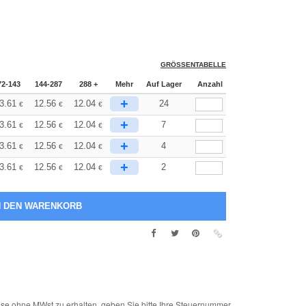
GRÖSSENTABELLE
72-143
144-287
288 +
Mehr
Auf Lager
Anzahl
+
3.61
12.56
12.04
24
€
€
€
+
3.61
12.56
12.04
7
€
€
€
+
3.61
12.56
12.04
4
€
€
€
+
3.61
12.56
12.04
2
€
€
€
e ohne MWst zu erhalten, geben Sie bitte Ihre Steuernummer