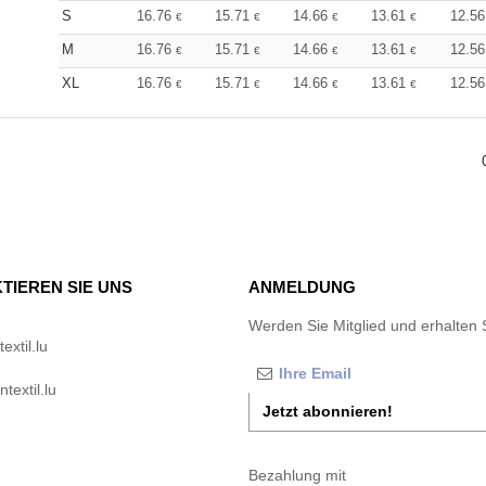
S
16.76
15.71
14.66
13.61
12.5
€
€
€
€
M
16.76
15.71
14.66
13.61
12.5
€
€
€
€
XL
16.76
15.71
14.66
13.61
12.5
€
€
€
€
TIEREN SIE UNS
ANMELDUNG
Werden Sie Mitglied und erhalten 
xtil.lu
textil.lu
Jetzt abonnieren!
Bezahlung mit