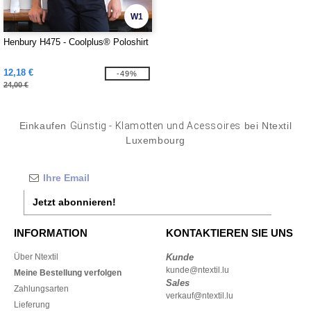
W1
Henbury H475 - Coolplus® Poloshirt
12,18 €
-49%
24,00 €
Einkaufen
Günstig - Klamotten und Acessoires
bei Ntextil
Luxembourg
Jetzt abonnieren!
INFORMATION
KONTAKTIEREN SIE UNS
Über Ntextil
Kunde
kunde@ntextil.lu
Meine Bestellung verfolgen
Sales
Zahlungsarten
verkauf@ntextil.lu
Lieferung