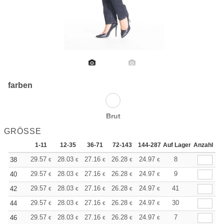
farben
Brut
GRÖSSE
1-11
12-35
36-71
72-143
144-287
Auf Lager
288 +
Anzahl
Mehr
+
29.57
28.03
27.16
26.28
24.97
24.31
8
38
€
€
€
€
€
€
+
29.57
28.03
27.16
26.28
24.97
24.31
9
40
€
€
€
€
€
€
+
29.57
28.03
27.16
26.28
24.97
24.31
41
42
€
€
€
€
€
€
+
29.57
28.03
27.16
26.28
24.97
24.31
30
44
€
€
€
€
€
€
+
29.57
28.03
27.16
26.28
24.97
24.31
7
46
€
€
€
€
€
€