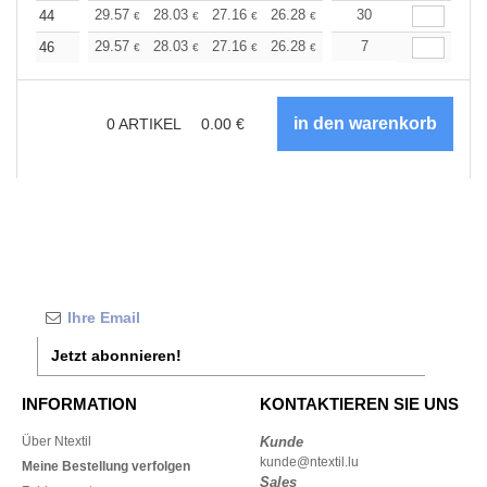
+
29.57
28.03
27.16
26.28
24.97
30
24.31
44
€
€
€
€
€
€
+
29.57
28.03
27.16
26.28
24.97
7
24.31
46
€
€
€
€
€
€
0
ARTIKEL
0.00
€
Jetzt abonnieren!
INFORMATION
KONTAKTIEREN SIE UNS
Über Ntextil
Kunde
kunde@ntextil.lu
Meine Bestellung verfolgen
Sales