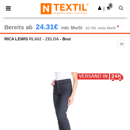
×
Ntextil App
0
App holen
|
Bessere Preise in der App!
24.31€
Bereits ab
*
inkl. MwSt
20.78€
ohne MwSt
RICA LEWIS
RL602 - ZELDA
- Brut
Previous
Next