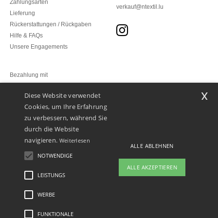
Zahlungsarten
verkauf@ntextil.lu
Lieferung
Rückerstattungen / Rückgaben
Hilfe & FAQs
Unsere Engagements
Bezahlung mit
x
Diese Website verwendet
Unsere Paketzusteller
Cookies, um Ihre Erfahrung
zu verbessern, während Sie
durch die Website
navigieren.
Weiterlesen
ALLE ABLEHNEN
NOTWENDIGE
ALLE AKZEPTIEREN
LEISTUNGS
WERBE
Rechtliche Hinweise
-
Datenschutzbestimmungen
-
Bedingungen und Konditionen
-
General Contract Conditions
-
Cookie-Richtlinie
-
Site Map
Copyright 2026 ntextil.lu
- Alle Rechte vorbehalten
FUNKTIONALE