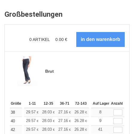
Großbestellungen
0
ARTIKEL
0.00
€
Brut
Größe
1-11
12-35
36-71
72-143
144-287
Auf Lager
288 +
Anzahl
Mehr
+
29.57
28.03
27.16
26.28
24.97
8
24.31
38
€
€
€
€
€
€
+
29.57
28.03
27.16
26.28
24.97
9
24.31
40
€
€
€
€
€
€
+
29.57
28.03
27.16
26.28
24.97
41
24.31
42
€
€
€
€
€
€