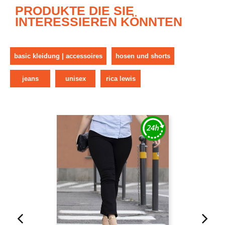
PRODUKTE DIE SIE
INTERESSIEREN KÖNNTEN
basic kleidung | accessoires
hosen und shorts
jeans
unisex
rica lewis