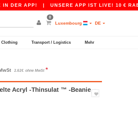
ER APP!
|
UNSERE APP IST LIVE! 10 € RABATT
0
Luxembourg
DE
y Clothing
Transport / Logistics
Mehr
*
. MwSt
2.62€
ohne MwSt
lte Acryl -Thinsulat ™ -Beanie