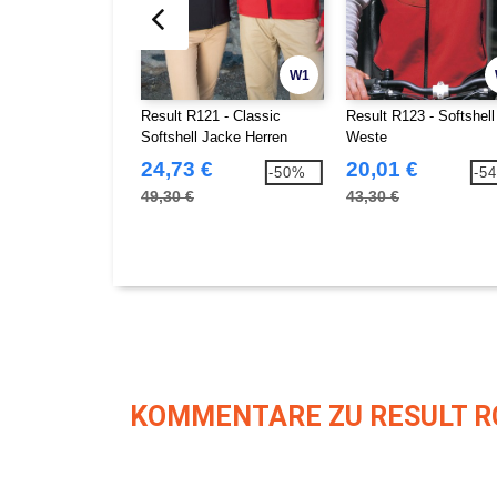
W1
Result R121 - Classic
Result R123 - Softshell
Softshell Jacke Herren
Weste
24,73 €
20,01 €
-50%
-5
49,30 €
43,30 €
KOMMENTARE ZU RESULT R