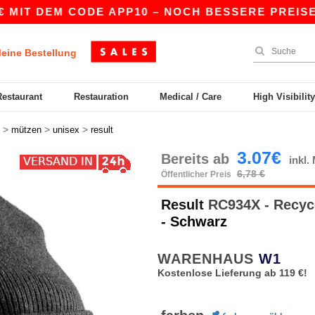
T DEM CODE APP10 – NOCH BESSERE PREISE IN D
eine Bestellung
Restaurant
Restauration
Medical / Care
High Visibilit
>
>
>
mützen
unisex
result
3.07€
Bereits ab
inkl
6,78 €
Öffentlicher Preis
Result
RC934X - Recyce
- Schwarz
WARENHAUS
W1
Kostenlose Lieferung ab 119 €!