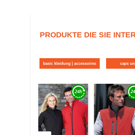
PRODUKTE DIE SIE INT
basic kleidung | accessoires
caps u