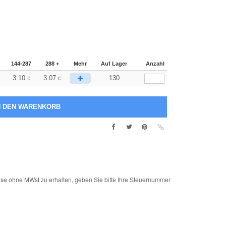
144-287
288 +
Mehr
Auf Lager
Anzahl
+
3.10
3.07
130
€
€
e ohne MWst zu erhalten, geben Sie bitte Ihre Steuernummer