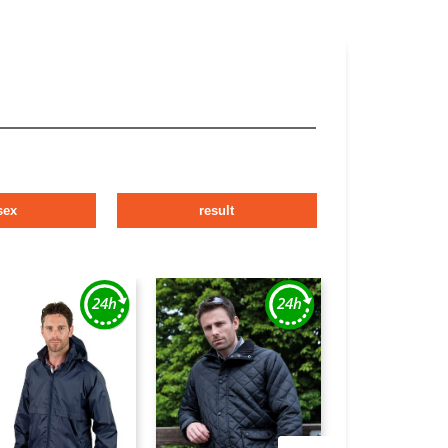
sex
result