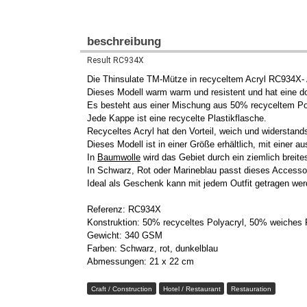
beschreibung
Result RC934X
Die Thinsulate TM-Mütze in recyceltem Acryl RC934X- A
Dieses Modell warm warm und resistent und hat eine dop
Es besteht aus einer Mischung aus 50% recyceltem Po
Jede Kappe ist eine recycelte Plastikflasche.
Recyceltes Acryl hat den Vorteil, weich und widerstands
Dieses Modell ist in einer Größe erhältlich, mit einer 
In
Baumwolle
wird das Gebiet durch ein ziemlich breit
In Schwarz, Rot oder Marineblau passt dieses Accessoi
Ideal als Geschenk kann mit jedem Outfit getragen wer
Referenz: RC934X
Konstruktion: 50% recyceltes Polyacryl, 50% weiches 
Gewicht: 340 GSM
Farben: Schwarz, rot, dunkelblau
Abmessungen: 21 x 22 cm
Craft / Construction
Hotel / Restaurant
Restauration