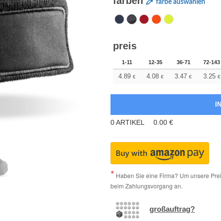
farben
farbe auswählen
preis
1-11
12-35
36-71
72-143
4.89
4.08
3.47
3.25
€
€
€
€
0
ARTIKEL
0.00
€
Haben Sie eine Firma? Um unsere Preis
beim Zahlungsvorgang an.
großauftrag?