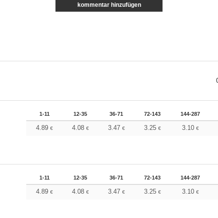
kommentar hinzufügen
1-11
12-35
36-71
72-143
144-287
4.89
4.08
3.47
3.25
3.10
€
€
€
€
€
1-11
12-35
36-71
72-143
144-287
4.89
4.08
3.47
3.25
3.10
€
€
€
€
€