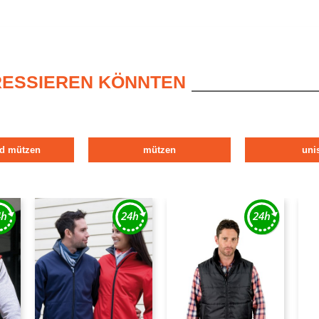
ERESSIEREN KÖNNTEN
nd mützen
mützen
uni