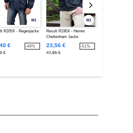
W1
W1
lt R205X - Regenjacke
Result R195X - Herren
Result R308X - Ac
Cheltenham Jacke
Arbeitsschutzhos
40 €
23,56 €
17,66 €
-49%
-51%
0 €
47,95 €
34,60 €