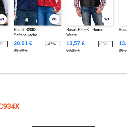
W1
W1
W1
Result R209X -
Result R208X - Herren
Resu
Softshelljacke
Weste
20,01 €
13,57 €
13,
4%
-47%
-55%
38,00 €
30,25 €
26,5
C934X