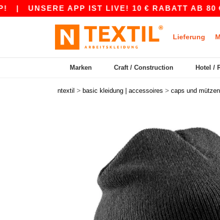
|
UNSERE APP IST LIVE! 10 € RABATT AB 80 € MI
Lieferung
M
Marken
Craft / Construction
Hotel / 
>
>
ntextil
basic kleidung | accessoires
caps und mützen