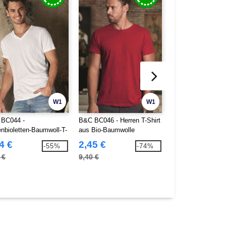
W1
W1
BC044 -
B&C BC046 - Herren T-Shirt
B&C BC055 - Tri-
enbioletten-Baumwoll-T-
aus Bio-Baumwolle
Herren T-Shirt TW
4 €
2,45 €
5,15 €
-55%
-74%
 €
9,40 €
10,70 €