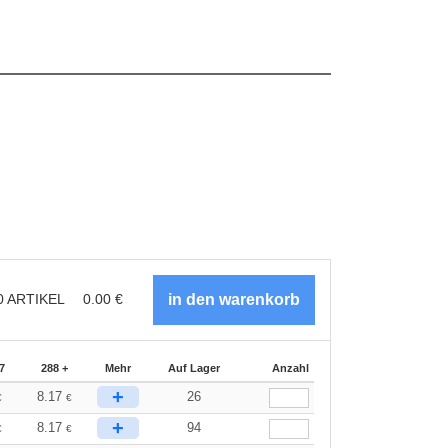
0
ARTIKEL
0.00
€
7
288 +
Mehr
Auf Lager
Anzahl
+
8.17
26
€
€
+
8.17
94
€
€