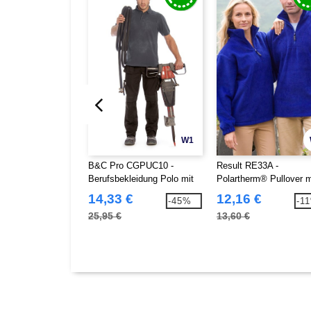
W1
B&C Pro CGPUC10 -
Result RE33A -
Berufsbekleidung Polo mit
Polartherm® Pullover m
Brusttasche PUC10
Zip
14,33 €
12,16 €
-45%
-1
25,95 €
13,60 €