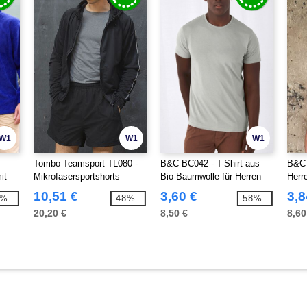
W1
W1
W1
Tombo Teamsport TL080 -
B&C BC042 - T-Shirt aus
B&C 
it
Mikrofasersportshorts
Bio-Baumwolle für Herren
Herr
Shirt
10,51 €
3,60 €
3,8
1%
-48%
-58%
20,20 €
8,50 €
8,60