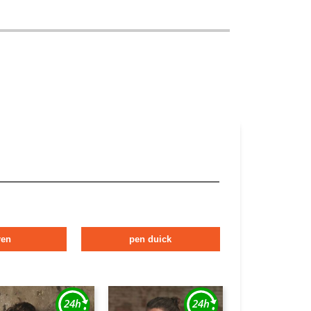
ren
pen duick