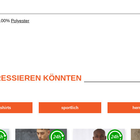
 100%
Polyester
ERESSIEREN KÖNNTEN
shirts
sportlich
her