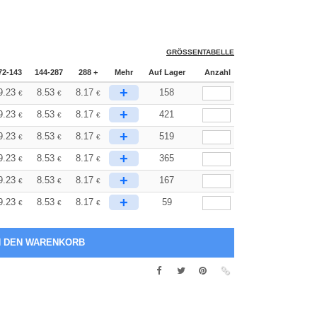
GRÖSSENTABELLE
72-143
144-287
288 +
Mehr
Auf Lager
Anzahl
+
9.23
8.53
8.17
158
€
€
€
+
9.23
8.53
8.17
421
€
€
€
+
9.23
8.53
8.17
519
€
€
€
+
9.23
8.53
8.17
365
€
€
€
+
9.23
8.53
8.17
167
€
€
€
+
9.23
8.53
8.17
59
€
€
€