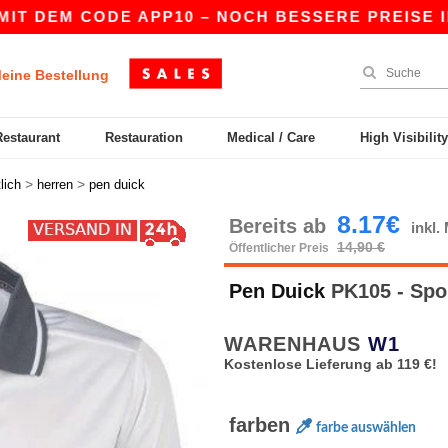
EM CODE APP10 – NOCH BESSERE PREISE IN DER 
eine Bestellung
Restaurant
Restauration
Medical / Care
High Visibilit
>
>
lich
herren
pen duick
8.17€
Bereits ab
inkl
14,90 €
Öffentlicher Preis
Pen Duick
PK105 - Spo
WARENHAUS
W1
Kostenlose Lieferung ab 119 €!
farben
farbe auswählen