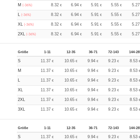
M
8.32
6.94
5.91
5.55
5.2
(-36%)
€
€
€
€
L
8.32
6.94
5.91
5.55
5.2
(-36%)
€
€
€
€
XL
8.32
6.94
5.91
5.55
5.2
(-36%)
€
€
€
€
2XL
8.32
6.94
5.91
5.55
5.2
(-36%)
€
€
€
€
Größe
1-11
12-35
36-71
72-143
144-28
S
11.37
10.65
9.94
9.23
8.53
€
€
€
€
M
11.37
10.65
9.94
9.23
8.53
€
€
€
€
L
11.37
10.65
9.94
9.23
8.53
€
€
€
€
XL
11.37
10.65
9.94
9.23
8.53
€
€
€
€
2XL
11.37
10.65
9.94
9.23
8.53
€
€
€
€
3XL
11.37
10.65
9.94
9.23
8.53
€
€
€
€
Größe
1-11
12-35
36-71
72-143
144-28
S
11.37
10.65
9.94
9.23
8.53
€
€
€
€