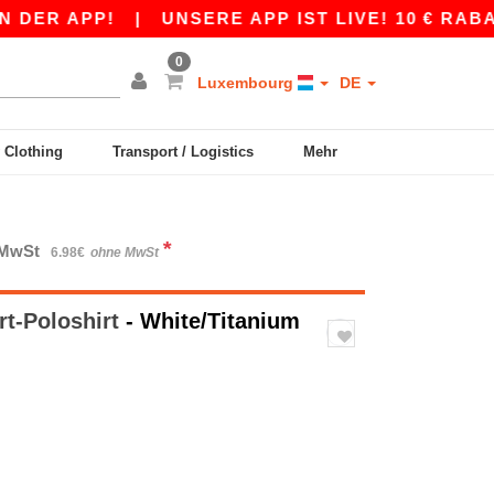
APP!
|
UNSERE APP IST LIVE! 10 € RABATT AB 
0
Luxembourg
DE
y Clothing
Transport / Logistics
Mehr
*
. MwSt
6.98€
ohne MwSt
rt-Poloshirt
- White/Titanium