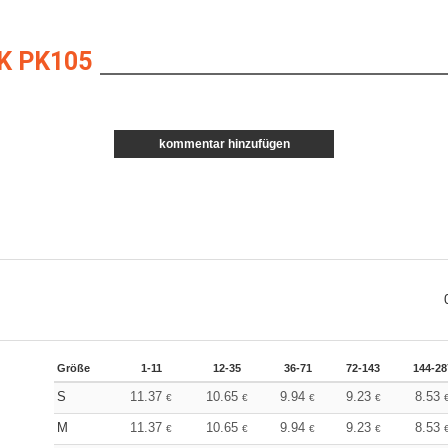
K PK105
kommentar hinzufügen
Größe
1-11
12-35
36-71
72-143
144-28
S
11.37
10.65
9.94
9.23
8.53
€
€
€
€
M
11.37
10.65
9.94
9.23
8.53
€
€
€
€