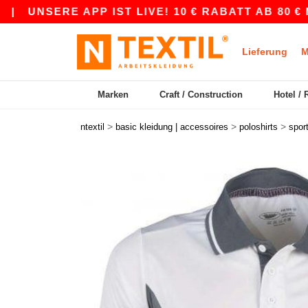
ERE APP IST LIVE! 10 € RABATT AB 80 € MIT D
Lieferung
M
Marken
Craft / Construction
Hotel / 
>
>
>
ntextil
basic kleidung | accessoires
poloshirts
sport