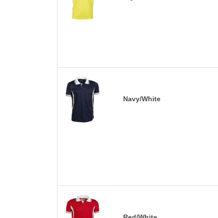
Navy/White
Red/White