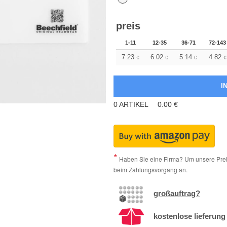
preis
1-11
12-35
36-71
72-143
7.23
6.02
5.14
4.82
€
€
€
€
0
ARTIKEL
0.00
€
Haben Sie eine Firma? Um unsere Preis
beim Zahlungsvorgang an.
großauftrag?
kostenlose lieferung 