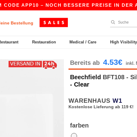
CODE APP10 – NOCH BESSERE PREISE IN DER APP!
eine Bestellung
Restaurant
Restauration
Medical / Care
High Visibilit
4.53€
Bereits ab
inkl
Beechfield
BFT108 - Si
- Clear
WARENHAUS
W1
Kostenlose Lieferung ab 119 €!
farben