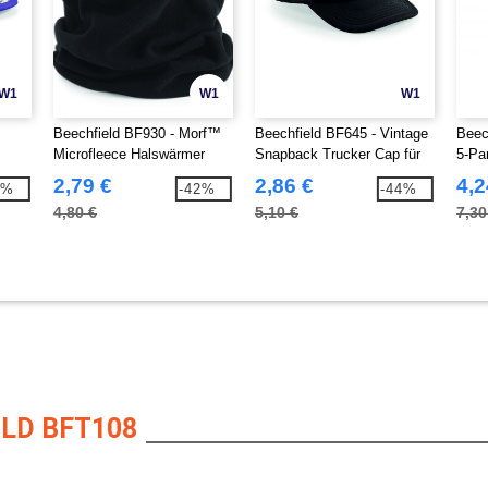
W1
W1
W1
Beechfield BF930 - Morf™
Beechfield BF645 - Vintage
Beec
Microfleece Halswärmer
Snapback Trucker Cap für
5-Pa
Herren
2,79 €
2,86 €
4,2
5%
-42%
-44%
4,80 €
5,10 €
7,30
LD BFT108