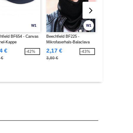
W1
W1
hfield BF654 - Canvas
Beechfield BF225 -
Beechfield BF230 
nel-Kappe
Mikrofaserhals-Balaclava
Mikropolarer Gebi
4 €
2,17 €
3,48 €
-42%
-43%
 €
3,80 €
6,40 €