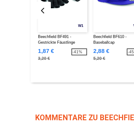
W1
Beechfield BF491 -
Beechfield BF610 -
Gestrickte Fäustlinge
Baseballcap
Strickhandschuhe
1,87 €
2,88 €
-41%
-4
3,20 €
5,20 €
KOMMENTARE ZU BEECHFIE