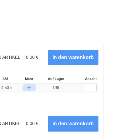
0
ARTIKEL
0.00
€
288 +
Mehr
Auf Lager
Anzahl
+
4.53
196
€
0
ARTIKEL
0.00
€