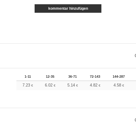
kommentar hinzufügen
1-11
12-35
36-71
72-143
144-287
7.23
6.02
5.14
4.82
4.58
€
€
€
€
€