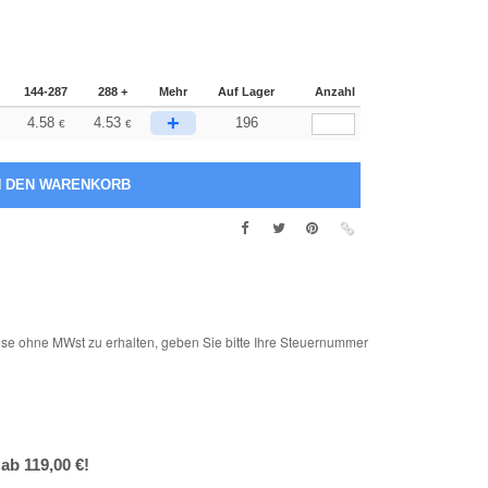
144-287
288 +
Mehr
Auf Lager
Anzahl
+
4.58
4.53
196
€
€
e ohne MWst zu erhalten, geben Sie bitte Ihre Steuernummer
ab 119,00 €!