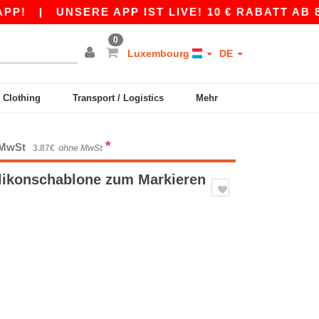
|
UNSERE APP IST LIVE! 10 € RABATT AB 80 
0
Luxembourg
DE
y Clothing
Transport / Logistics
Mehr
*
. MwSt
3.87€
ohne MwSt
likonschablone zum Markieren