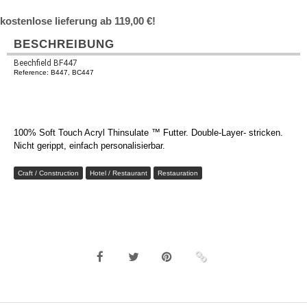
kostenlose lieferung ab 119,00 €!
BESCHREIBUNG
Beechfield BF447
Reference: B447, BC447
100% Soft Touch Acryl Thinsulate ™ Futter. Double-Layer- stricken.
Nicht gerippt, einfach personalisierbar.
Craft / Construction
Hotel / Restaurant
Restauration