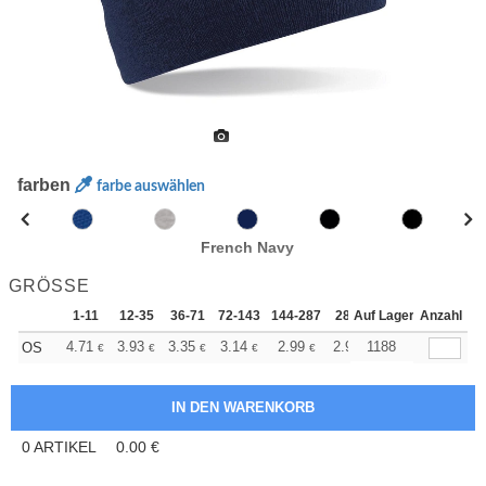
farben
farbe auswählen
French Navy
GRÖSSE
1-11
12-35
36-71
72-143
144-287
288 +
Auf Lager
Mehr
Anzahl
+
4.71
3.93
3.35
3.14
2.99
2.96
1188
OS
€
€
€
€
€
€
0
ARTIKEL
0.00
€