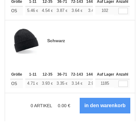
Größe
1-11
12-35
36-71
72-143
144-287
Auf Lager
288 +
Anzahl
Mehr
+
5.46
4.54
3.87
3.64
3.45
102
3.43
OS
€
€
€
€
€
€
Schwarz
Größe
1-11
12-35
36-71
72-143
144-287
Auf Lager
288 +
Anzahl
Mehr
+
4.71
3.93
3.35
3.14
2.99
1185
2.96
OS
€
€
€
€
€
€
0
ARTIKEL
0.00
€