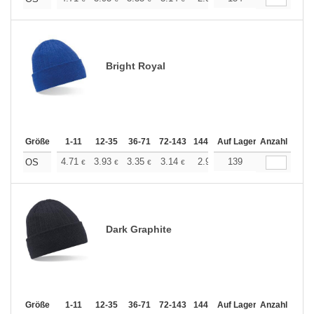
Bright Royal
Größe
1-11
12-35
36-71
72-143
144-287
Auf Lager
288 +
Anzahl
Mehr
+
4.71
3.93
3.35
3.14
2.99
139
2.96
OS
€
€
€
€
€
€
Dark Graphite
Größe
1-11
12-35
36-71
72-143
144-287
Auf Lager
288 +
Anzahl
Mehr