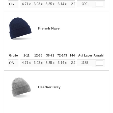
+
4.71
3.93
3.35
3.14
2.99
390
2.96
OS
€
€
€
€
€
€
French Navy
Größe
1-11
12-35
36-71
72-143
144-287
Auf Lager
288 +
Anzahl
Mehr
+
4.71
3.93
3.35
3.14
2.99
1188
2.96
OS
€
€
€
€
€
€
Heather Grey