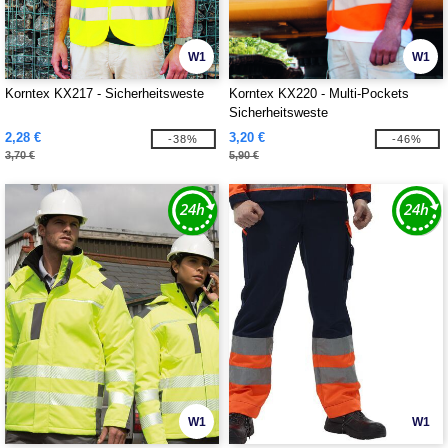
W1
W1
Korntex KX217 - Sicherheitsweste
Korntex KX220 - Multi-Pockets
Sicherheitsweste
2,28 €
3,20 €
-38%
-46%
3,70 €
5,90 €
W1
W1