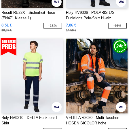
W1
W4
Result RE22X - Sicherheit Hose
Roly HV9306 - POLARIS L/S
(EN471 Klasse 1)
Funktions Polo-Shirt Hi-Viz
8,51 €
7,86 €
-18%
-46%
10,37 €
14,59 €
W4
W1
Roly HV9310 - DELTA FunktionsT-
VELILLA V3030 - Multi Taschen
Shirt
HOSEN BICOLOR hohe
SICHTBARKEIT