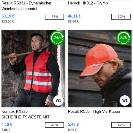
Result RS331 - Dynamischer
Herock HK012 - Olymp
Weichschalenmantel
60,15 €
46,11 €
-47%
-32%
113,60 €
67,60 €
W1
W1
Korntex KX225 -
Result RC35 - High-Viz-Kappe
SICHERHEITSWESTE MIT
REIßVERSCHLUSS "COLOGNE"
4,10 €
5,46 €
-48%
-42%
7,96 €
9,45 €