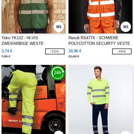
W1
W1
Yoko YK122 - HI-VIS
Result RS477X - SCHWERE
ZWEIFARBIGE WESTE
POLYCOTTON SECURITY VESTE
3,74 €
10,96 €
-53%
-49%
7,96 €
21,58 €