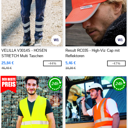
W1
W1
VELILLA V3014S - HOSEN
Result RC035 - High-Viz Cap mit
STRETCH Multi Taschen
Reflektoren
REFLEKTIERENDE BAND
25,84 €
5,46 €
-44%
-47%
46,40 €
10,30 €