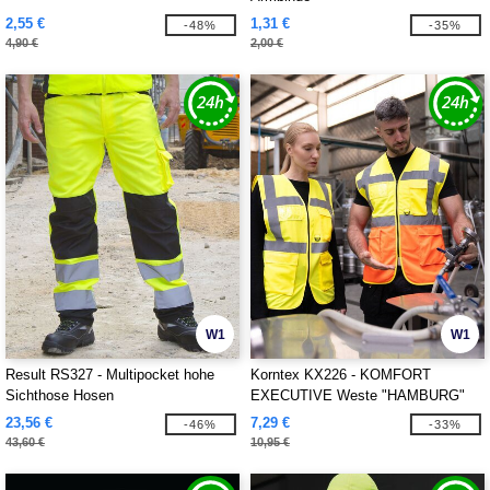
2,55 €
1,31 €
-48%
-35%
4,90 €
2,00 €
W1
W1
Result RS327 - Multipocket hohe
Korntex KX226 - KOMFORT
Sichthose Hosen
EXECUTIVE Weste "HAMBURG"
23,56 €
7,29 €
-46%
-33%
43,60 €
10,95 €