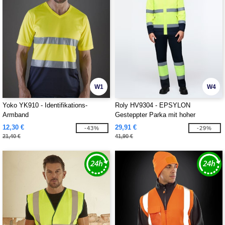
W1
W4
Yoko YK910 - Identifikations-
Roly HV9304 - EPSYLON
Armband
Gesteppter Parka mit hoher
Sichtbarkeit
12,30 €
29,91 €
-43%
-29%
21,40 €
41,90 €