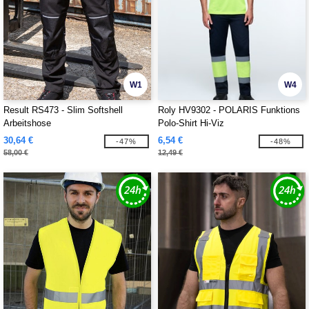
W1
W4
Result RS473 - Slim Softshell
Roly HV9302 - POLARIS Funktions
Arbeitshose
Polo-Shirt Hi-Viz
30,64 €
6,54 €
-47%
-48%
58,00 €
12,49 €