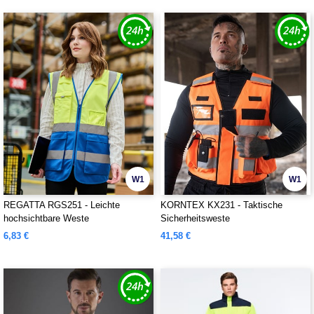
W1
W1
REGATTA RGS251 - Leichte
KORNTEX KX231 - Taktische
hochsichtbare Weste
Sicherheitsweste
6,83 €
41,58 €