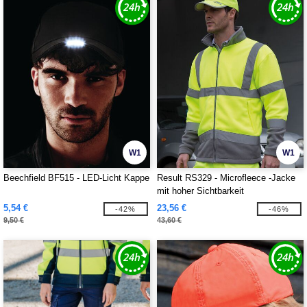
W1
W1
Beechfield BF515 - LED-Licht Kappe
Result RS329 - Microfleece -Jacke
mit hoher Sichtbarkeit
5,54 €
23,56 €
-42%
-46%
9,50 €
43,60 €