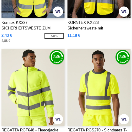
W1
W1
Korntex KX227 -
KORNTEX KX228 -
SICHERHEITSWESTE ZUM
Sicherheitsweste mit
BEDRUCKEN "PASSAU"
Reißverschluss
2,43 €
11,18 €
-50%
4,88 €
W1
W1
REGATTA RGF648 - Fleecejacke
REGATTA RGS270 - Sichtbares T-