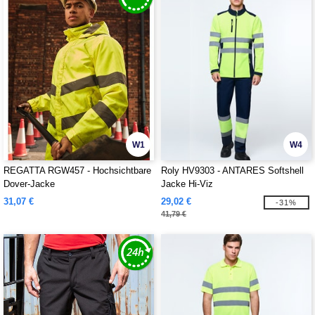
W1
W4
REGATTA RGW457 - Hochsichtbare
Roly HV9303 - ANTARES Softshell
Dover-Jacke
Jacke Hi-Viz
31,07 €
29,02 €
-31%
41,79 €