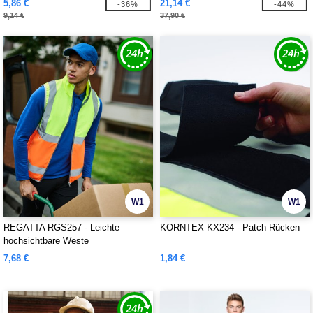
5,86 €
21,14 €
-36%
-44%
9,14 €
37,90 €
W1
W1
REGATTA RGS257 - Leichte
KORNTEX KX234 - Patch Rücken
hochsichtbare Weste
7,68 €
1,84 €