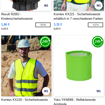
W1
W1
Result R200J -
Korntex KX221 - Sicherheitsweste
Kindersicherheitsweste
erhältlich in 7 verschiedenen Farben.
Anpassbarer Verschluss in Velcr.
1,86 €
3,32 €
-55%
-41%
Schwarze Ränder aus Polyester.
4,10 €
5,60 €
W1
W1
Korntex KX218 - Sicherheitsweste
Yoko YKW066 - Reflektierende
Armbinde