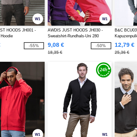
W1
W1
ST HOODS JH001 -
AWDIS JUST HOODS JH030 -
B&C BCU03W
 Hoodie
Sweatshirt-Rundhals-Uni 280
Kapuzenpull
€
9,08 €
12,79 €
-55%
-50%
18,35 €
25,36 €
W1
W1