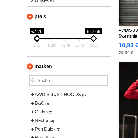
Unisex
(5)
preis
AWDIS JU
€7.28
€32.68
Sweatshirt
10,93 
7.28
13.63
19.98
26.33
32.68
24,30 €
marken
AWDIS JUST HOODS
(3)
B&C
(3)
Gildan
(3)
Neutral
(3)
Pen Duick
(2)
Regatta