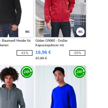
W1
W1
 Baumwoll Hoodie für
Gildan GN960 - Großer
 Damen
Kapuzenpullover mit
Reißverschluss
16,96 €
-61%
-55%
37,90 €