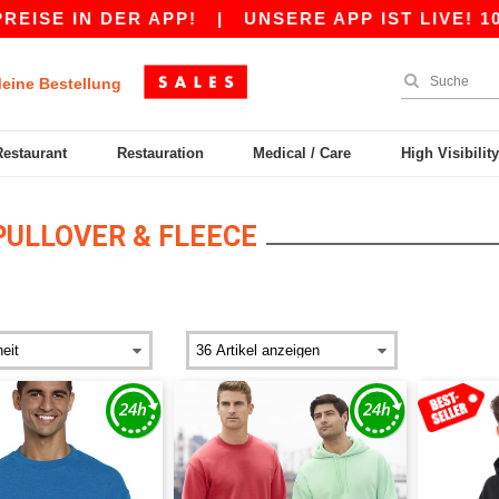
E IN DER APP!
|
UNSERE APP IST LIVE! 10 € R
eine Bestellung
Restaurant
Restauration
Medical / Care
High Visibilit
PULLOVER & FLEECE