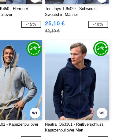
K450 - Herren V-
Tee Jays TJ5429 - Schweres
ullover
Sweatshirt Männer
25,10 €
-45%
-40%
42,10 €
W1
W1
101 - Kapuzenpullover
Neutral O63301 - Reißverschluss
Kapuzenpullover Man