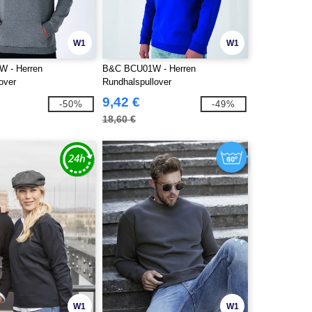
W1
W1
 - Herren
B&C BCU01W - Herren
over
Rundhalspullover
9,42 €
-50%
-49%
18,60 €
W1
W1