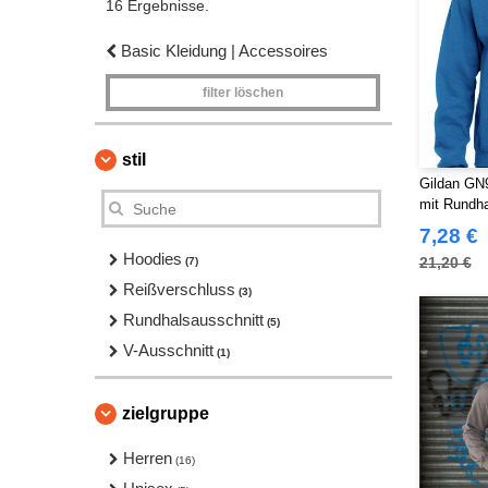
16 Ergebnisse.
Basic Kleidung | Accessoires
filter löschen
stil
Gildan GN9
mit Rundha
7,28 €
Hoodies
21,20 €
(7)
Reißverschluss
(3)
Rundhalsausschnitt
(5)
V-Ausschnitt
(1)
zielgruppe
Herren
(16)