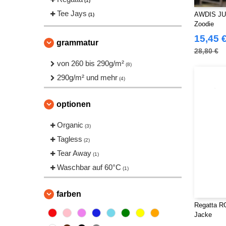
(1)
Tee Jays
AWDIS JU
(1)
Zoodie
15,45 
grammatur
28,80 €
von 260 bis 290g/m²
(8)
290g/m² und mehr
(4)
optionen
Organic
(3)
Tagless
(2)
Tear Away
(1)
Waschbar auf 60°C
(1)
farben
Regatta RG
Jacke