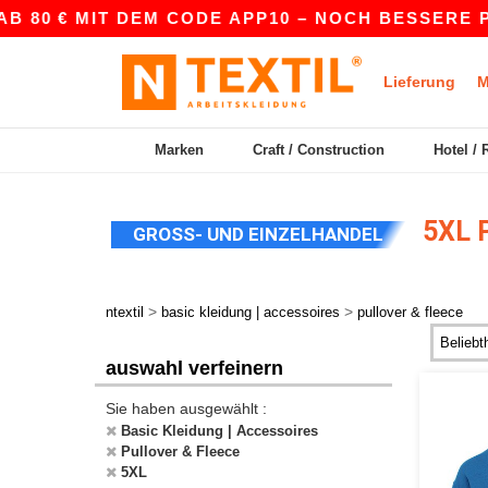
0 € MIT DEM CODE APP10 – NOCH BESSERE PREIS
Lieferung
M
Marken
Craft / Construction
Hotel / 
5XL 
GROSS- UND EINZELHANDEL
>
>
ntextil
basic kleidung | accessoires
pullover & fleece
auswahl verfeinern
Sie haben ausgewählt :
Basic Kleidung | Accessoires
Pullover & Fleece
5XL