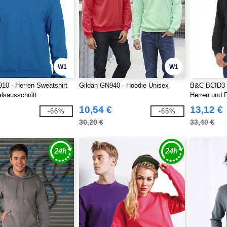
W1
W1
10 - Herren Sweatshirt
Gildan GN940 - Hoodie Unisex
B&C BCID3 -
lsausschnitt
Herren und
10,54 €
13,12 €
-66%
-65%
30,20 €
33,40 €