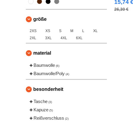
15,74 
26,30 €
größe
2XS
XS
S
M
L
XL
2XL
3XL
4XL
6XL
material
Baumwolle
(6)
Baumwolle/Poly
(4)
besonderheit
Tasche
(3)
Kapuze
(5)
Reißverschluss
(2)