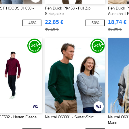
ST HOODS JH050 -
Pen Duick PK453 - Full Zip
Pen Duick P
Strickjacke
Ausschnitt P
€
22,85 €
18,74 €
-46%
-50%
46,10 €
33,90 €
W1
W1
F532 - Herren Fleece
Neutral O63001 - Sweat-Shirt
Neutral O63
Mann