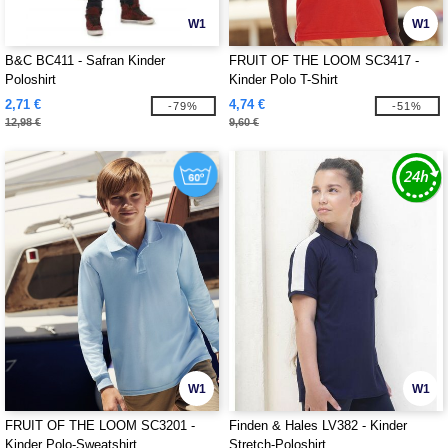
W1
W1
B&C BC411 - Safran Kinder
FRUIT OF THE LOOM SC3417 -
Poloshirt
Kinder Polo T-Shirt
2,71 €
4,74 €
-79%
-51%
12,98 €
9,60 €
W1
W1
FRUIT OF THE LOOM SC3201 -
Finden & Hales LV382 - Kinder
Kinder Polo-Sweatshirt
Stretch-Poloshirt