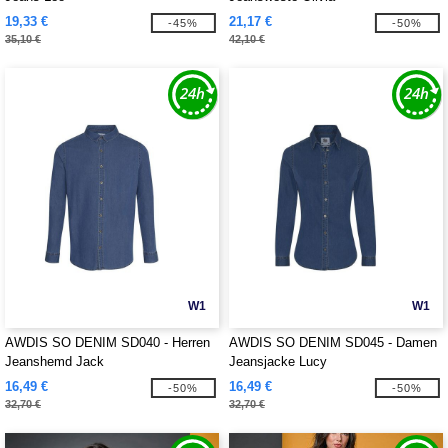
19,33 €
21,17 €
-45%
-50%
35,10 €
42,10 €
W1
W1
AWDIS SO DENIM SD040 - Herren
AWDIS SO DENIM SD045 - Damen
Jeanshemd Jack
Jeansjacke Lucy
16,49 €
16,49 €
-50%
-50%
32,70 €
32,70 €