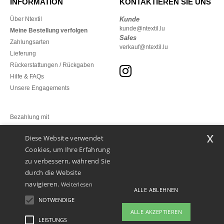
INFORMATION
KONTAKTIEREN SIE UNS
Über Ntextil
Kunde
kunde@ntextil.lu
Meine Bestellung verfolgen
Sales
Zahlungsarten
verkauf@ntextil.lu
Lieferung
Rückerstattungen / Rückgaben
Hilfe & FAQs
Unsere Engagements
Bezahlung mit
x
Diese Website verwendet
Unsere Paketzusteller
Cookies, um Ihre Erfahrung
zu verbessern, während Sie
durch die Website
navigieren.
Weiterlesen
ALLE ABLEHNEN
NOTWENDIGE
ALLE AKZEPTIEREN
LEISTUNGS