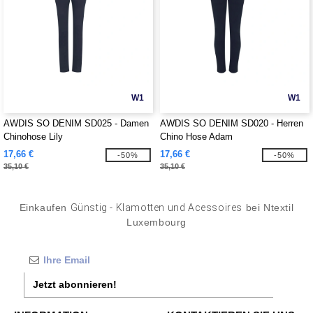
W1
W1
AWDIS SO DENIM SD025 - Damen
AWDIS SO DENIM SD020 - Herren
Chinohose Lily
Chino Hose Adam
17,66 €
17,66 €
-50%
-50%
35,10 €
35,10 €
Einkaufen
Günstig - Klamotten und Acessoires
bei Ntextil
Luxembourg
Jetzt abonnieren!