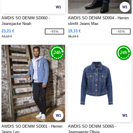
W1
W1
AWDIS SO DENIM SD060 -
AWDIS SO DENIM SD004 - Herren
Jeansjacke Noah
slimfit Jeans Max
23,21 €
19,33 €
-45%
-45%
42,10 €
35,10 €
W1
W1
AWDIS SO DENIM SD001 - Herren
AWDIS SO DENIM SD065 -
Jeans Leo
Jeansweste Olivia