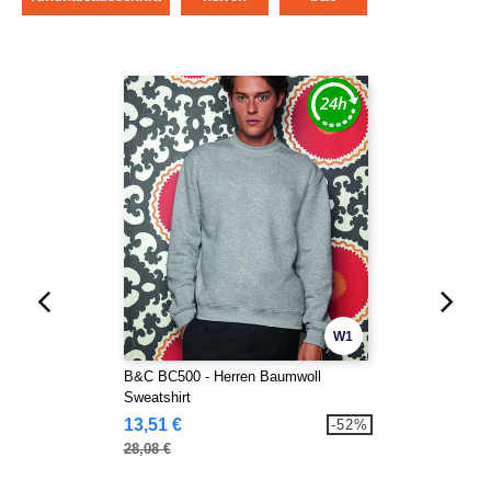
W1
B&C BC500 - Herren Baumwoll
Sweatshirt
13,51 €
-52%
28,08 €