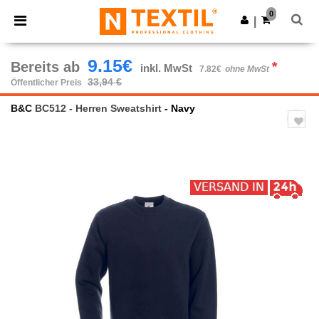
×
Ntextil App
0
App holen
|
Bessere Preise in der App!
9.15€
Bereits ab
*
inkl. MwSt
7.82€
ohne MwSt
33,94 €
Öffentlicher Preis
B&C
BC512 - Herren Sweatshirt
- Navy
Previous
Next