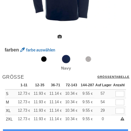
farben
farbe auswählen
Navy
GRÖSSE
GRÖSSENTABELLE
1-11
12-35
36-71
72-143
144-287
Auf Lager
288 +
Mehr
Anzahl
+
12.73
11.93
11.14
10.34
9.55
9.15
57
S
€
€
€
€
€
€
+
12.73
11.93
11.14
10.34
9.55
9.15
54
M
€
€
€
€
€
€
+
12.73
11.93
11.14
10.34
9.55
9.15
29
XL
€
€
€
€
€
€
+
12.73
11.93
11.14
10.34
9.55
9.15
0
2XL
€
€
€
€
€
€