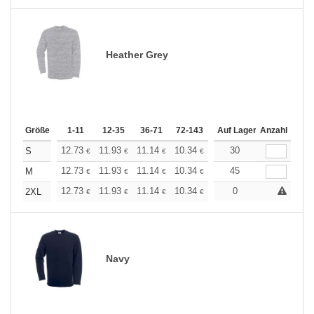
Heather Grey
Größe
1-11
12-35
36-71
72-143
144-287
Auf Lager
288 +
Anzahl
Mehr
+
12.73
11.93
11.14
10.34
9.55
30
9.15
S
€
€
€
€
€
€
+
12.73
11.93
11.14
10.34
9.55
45
9.15
M
€
€
€
€
€
€
+
12.73
11.93
11.14
10.34
9.55
0
9.15
2XL
€
€
€
€
€
€
Navy