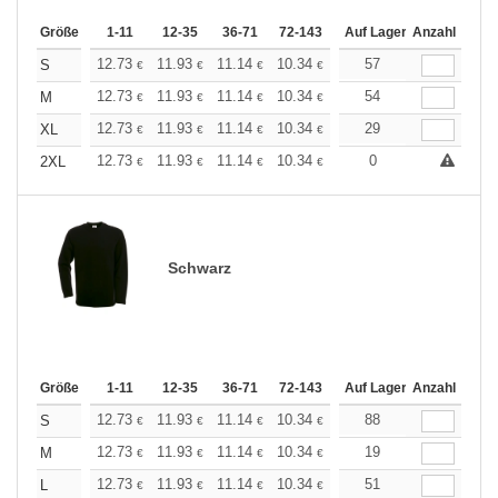
Größe
1-11
12-35
36-71
72-143
144-287
Auf Lager
288 +
Anzahl
Mehr
+
12.73
11.93
11.14
10.34
9.55
57
9.15
S
€
€
€
€
€
€
+
12.73
11.93
11.14
10.34
9.55
54
9.15
M
€
€
€
€
€
€
+
12.73
11.93
11.14
10.34
9.55
29
9.15
XL
€
€
€
€
€
€
+
12.73
11.93
11.14
10.34
9.55
0
9.15
2XL
€
€
€
€
€
€
Schwarz
Größe
1-11
12-35
36-71
72-143
144-287
Auf Lager
288 +
Anzahl
Mehr
+
12.73
11.93
11.14
10.34
9.55
88
9.15
S
€
€
€
€
€
€
+
12.73
11.93
11.14
10.34
9.55
19
9.15
M
€
€
€
€
€
€
+
12.73
11.93
11.14
10.34
9.55
51
9.15
L
€
€
€
€
€
€