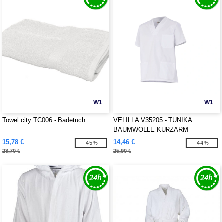
W1
W1
Towel city TC006 - Badetuch
VELILLA V35205 - TUNIKA
BAUMWOLLE KURZARM
15,78 €
14,46 €
-45%
-44%
28,70 €
25,90 €