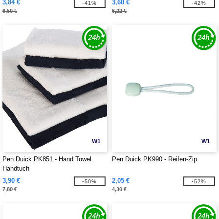
3,84 €
3,60 €
-41%
-42%
6,50 €
6,22 €
W1
W1
Pen Duick PK851 - Hand Towel
Pen Duick PK990 - Reifen-Zip
Handtuch
3,90 €
2,05 €
-50%
-52%
7,80 €
4,30 €