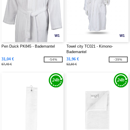
W1
W1
Pen Duick PK845 - Bademantel
Towel city TC021 - Kimono-
Bademantel
31,04 €
31,96 €
-54%
-39%
67,40 €
52,60 €