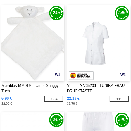
W1
W1
Mumbles MM019 - Lamm Snuggy
VELILLA V35203 - TUNIKA FRAU
Tuch
DRUCKTASTE
6,90 €
22,13 €
-42%
-44%
12,00 €
39,70 €