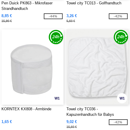
Pen Duick PK863 - Mikrofaser
Towel city TC013 - Golfhandtuch
Strandhandtuch
8,85 €
3,26 €
-44%
-42%
15,90 €
5,60 €
W1
W1
KORNTEX KX808 - Armbinde
Towel city TC036 -
Kapuzenhandtuch für Babys
1,65 €
9,02 €
-42%
15,60 €