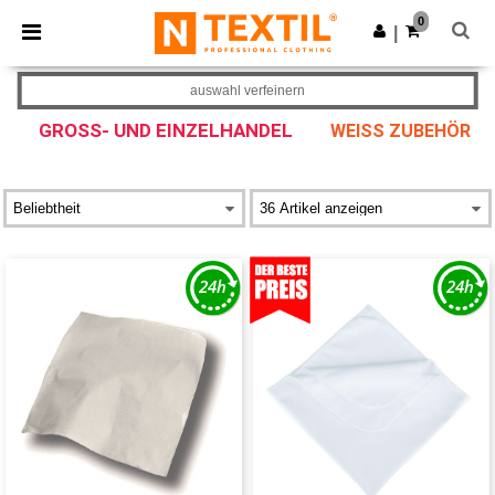
×
Ntextil App
0
App holen
|
Bessere Preise in der App!
auswahl verfeinern
GROSS- UND EINZELHANDEL
WEISS ZUBEHÖR