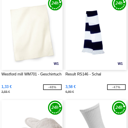
W1
W1
Westford mill WM701 - Geschirrtuch
Result RS146 - Schal
1,33 €
3,58 €
-48%
-47%
2,55 €
6,80 €