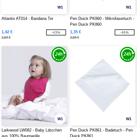
W1
W1
Atlantis AT014 - Bandana Tor
Pen Duick PK860 - Mikrofasertuch -
Pen Duick PK860
1,42 €
1,35 €
-43%
-46%
2,50 €
2,50 €
W1
W1
Larkwood LW082 - Baby Lätzchen
Pen Duick PK861 - Badetuch - Pen
aus 100% Baumwolle
Duick PK861