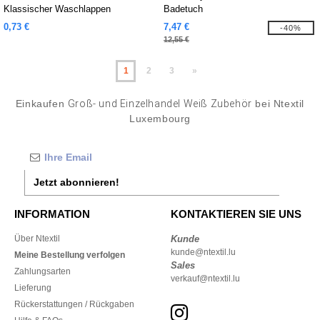
Klassischer Waschlappen
Badetuch
0,73 €
7,47 €
-40%
12,55 €
1
2
3
»
Einkaufen
Groß- und Einzelhandel Weiß Zubehör
bei Ntextil
Luxembourg
Jetzt abonnieren!
INFORMATION
KONTAKTIEREN SIE UNS
Über Ntextil
Kunde
kunde@ntextil.lu
Meine Bestellung verfolgen
Sales
Zahlungsarten
verkauf@ntextil.lu
Lieferung
Rückerstattungen / Rückgaben