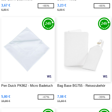
3,67 €
3,23 €
-46%
-46%
6,80 €
6,00 €
W1
W1
Pen Duick PK862 - Micro Badetuch
Bag Base BG755 - Reisezubehör
5,80 €
7,08 €
-47%
-39%
10,90 €
11,60 €