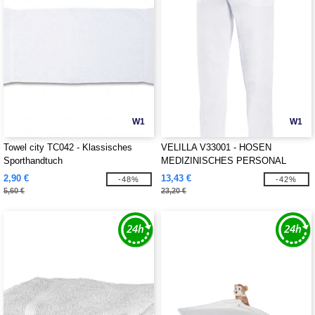
W1
W1
Towel city TC042 - Klassisches
VELILLA V33001 - HOSEN
Sporthandtuch
MEDIZINISCHES PERSONAL
2,90 €
13,43 €
-48%
-42%
5,60 €
23,20 €