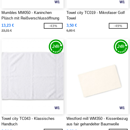
W1
W1
Mumbles MM050 - Kaninchen
Towel city TC019 - Mikrofaser Golf
Plüsch mit Reißverschlussöffnung
Towel
13,23 €
3,50 €
-43%
-49%
23,31 €
6,80 €
W1
W1
Towel city TC043 - Klassisches
Westford mill WM350 - Kissenbezug
Handtuch
aus fair gehandelter Baumwolle