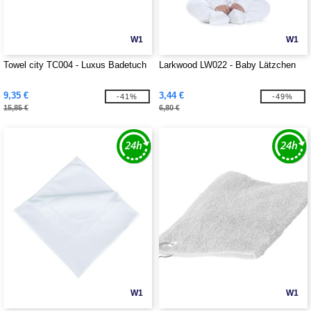
W1
W1
Towel city TC004 - Luxus Badetuch
Larkwood LW022 - Baby Lätzchen
9,35 €
3,44 €
-41%
-49%
15,85 €
6,80 €
W1
W1