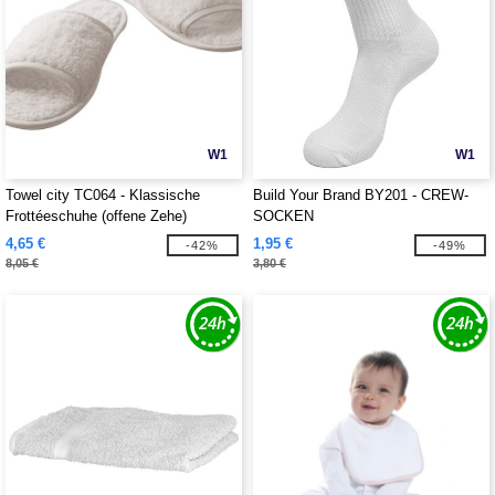
W1
W1
Towel city TC064 - Klassische
Build Your Brand BY201 - CREW-
Frottéeschuhe (offene Zehe)
SOCKEN
4,65 €
1,95 €
-42%
-49%
8,05 €
3,80 €