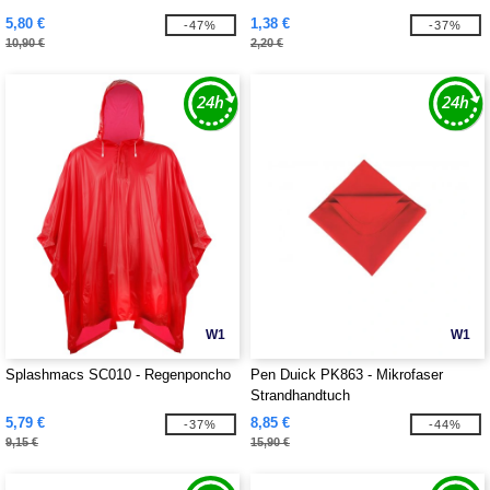
5,80 €
1,38 €
-47%
-37%
10,90 €
2,20 €
W1
W1
Splashmacs SC010 - Regenponcho
Pen Duick PK863 - Mikrofaser
Strandhandtuch
5,79 €
8,85 €
-37%
-44%
9,15 €
15,90 €