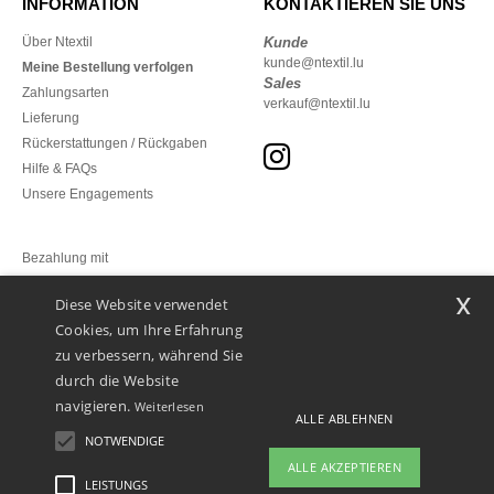
INFORMATION
KONTAKTIEREN SIE UNS
Über Ntextil
Kunde
kunde@ntextil.lu
Meine Bestellung verfolgen
Sales
Zahlungsarten
verkauf@ntextil.lu
Lieferung
Rückerstattungen / Rückgaben
Hilfe & FAQs
Unsere Engagements
Bezahlung mit
x
Diese Website verwendet
Unsere Paketzusteller
Cookies, um Ihre Erfahrung
zu verbessern, während Sie
durch die Website
navigieren.
Weiterlesen
ALLE ABLEHNEN
NOTWENDIGE
ALLE AKZEPTIEREN
LEISTUNGS