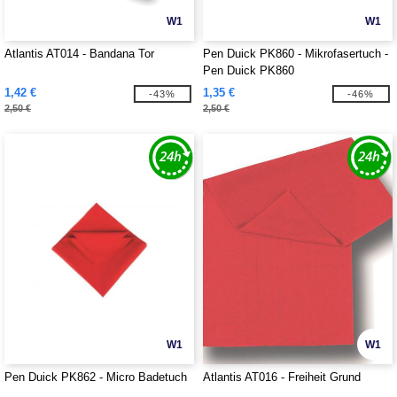
W1
W1
Atlantis AT014 - Bandana Tor
Pen Duick PK860 - Mikrofasertuch -
Pen Duick PK860
1,42 €
1,35 €
-43%
-46%
2,50 €
2,50 €
W1
W1
Pen Duick PK862 - Micro Badetuch
Atlantis AT016 - Freiheit Grund