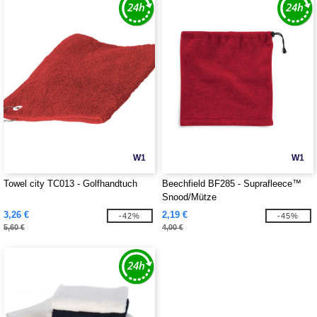
W1
W1
Towel city TC013 - Golfhandtuch
Beechfield BF285 - Suprafleece™
Snood/Mütze
3,26 €
2,19 €
-42%
-45%
5,60 €
4,00 €