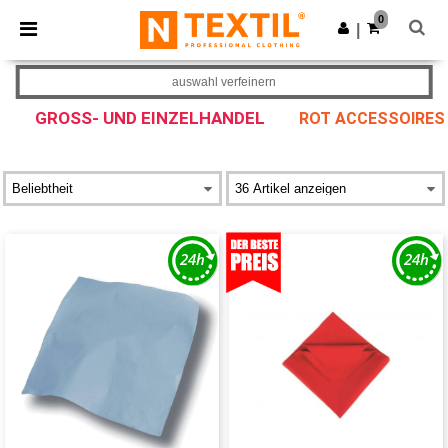
×
Ntextil App
0
App holen
|
Bessere Preise in der App!
auswahl verfeinern
GROSS- UND EINZELHANDEL
ROT ACCESSOIRES