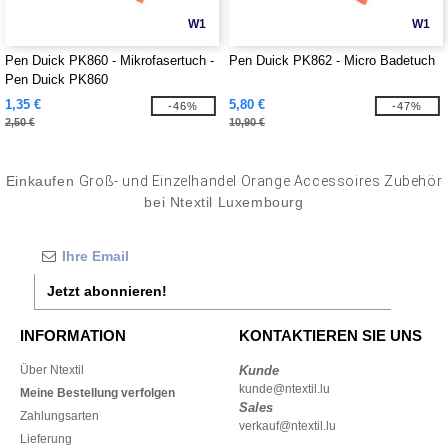
W1
W1
Pen Duick PK860 - Mikrofasertuch -
Pen Duick PK862 - Micro Badetuch
Pen Duick PK860
1,35 €
5,80 €
-46%
-47%
2,50 €
10,90 €
Einkaufen
Groß- und Einzelhandel Orange Accessoires Zubehör
bei Ntextil Luxembourg
Jetzt abonnieren!
INFORMATION
KONTAKTIEREN SIE UNS
Über Ntextil
Kunde
kunde@ntextil.lu
Meine Bestellung verfolgen
Sales
Zahlungsarten
verkauf@ntextil.lu
Lieferung