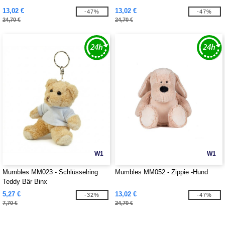
13,02 €
13,02 €
-47%
-47%
24,70 €
24,70 €
W1
W1
Mumbles MM023 - Schlüsselring
Mumbles MM052 - Zippie -Hund
Teddy Bär Binx
5,27 €
13,02 €
-32%
-47%
7,70 €
24,70 €