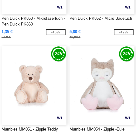
W1
W1
Pen Duick PK860 - Mikrofasertuch -
Pen Duick PK862 - Micro Badetuch
Pen Duick PK860
1,35 €
5,80 €
-46%
-47%
2,50 €
10,90 €
W1
W1
Mumbles MM051 - Zippie Teddy
Mumbles MM054 - Zippie -Eule