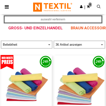
×
Ntextil App
0
App holen
|
Bessere Preise in der App!
auswahl verfeinern
GROSS- UND EINZELHANDEL
BRAUN ACCESSOIR