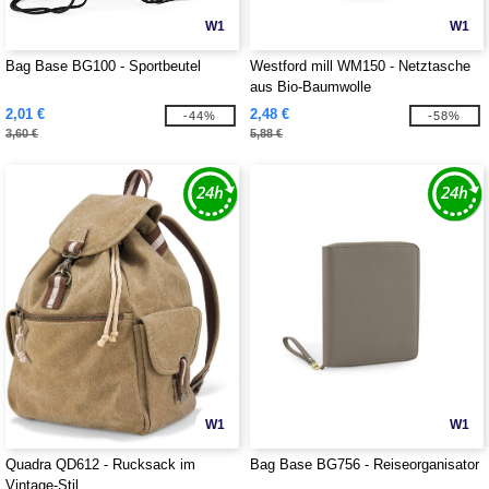
W1
W1
Bag Base BG100 - Sportbeutel
Westford mill WM150 - Netztasche
aus Bio-Baumwolle
2,01 €
2,48 €
-44%
-58%
3,60 €
5,88 €
W1
W1
Quadra QD612 - Rucksack im
Bag Base BG756 - Reiseorganisator
Vintage-Stil