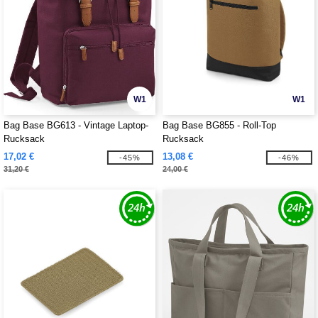
W1
W1
Bag Base BG613 - Vintage Laptop-
Bag Base BG855 - Roll-Top
Rucksack
Rucksack
17,02 €
13,08 €
-45%
-46%
31,20 €
24,00 €