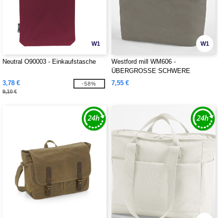
W1
W1
Neutral O90003 - Einkaufstasche
Westford mill WM606 -
ÜBERGROSSE SCHWERE
CANVAS TASCHE
3,78 €
7,55 €
-58%
9,10 €