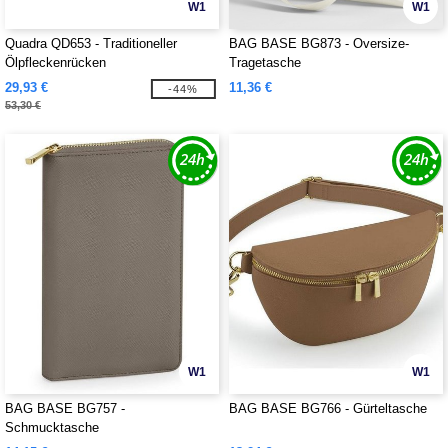
W1
W1
Quadra QD653 - Traditioneller
BAG BASE BG873 - Oversize-
Ölpfleckenrücken
Tragetasche
29,93 €
11,36 €
-44%
53,30 €
W1
W1
BAG BASE BG757 -
BAG BASE BG766 - Gürteltasche
Schmucktasche