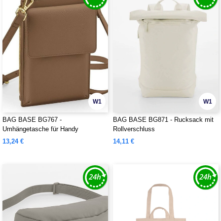
W1
W1
BAG BASE BG767 -
BAG BASE BG871 - Rucksack mit
Umhängetasche für Handy
Rollverschluss
13,24 €
14,11 €