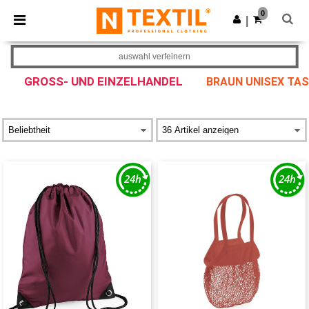
×
Ntextil App
0
App holen
|
Bessere Preise in der App!
auswahl verfeinern
GROSS- UND EINZELHANDEL
BRAUN UNISEX TA