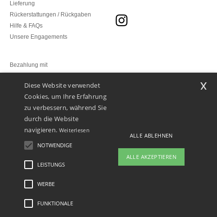
Lieferung
Rückerstattungen / Rückgaben
Hilfe & FAQs
Unsere Engagements
Bezahlung mit
x
Diese Website verwendet
Unsere Paketzusteller
Cookies, um Ihre Erfahrung
zu verbessern, während Sie
durch die Website
navigieren.
Weiterlesen
ALLE ABLEHNEN
NOTWENDIGE
ALLE AKZEPTIEREN
LEISTUNGS
👋
Hallo
Wenn Sie Fragen oder Bedenken
WERBE
Rechtliche Hinweise
-
Datenschutzbestimmungen
-
Bedingungen und Konditionen
-
haben, können Sie uns jederzeit
General Contract Conditions
-
Cookie-Richtlinie
-
Site Map
Copyright 2026 ntextil.lu
kontaktieren. Unser Chatbot ist hier,
- Alle Rechte vorbehalten
FUNKTIONALE
um Ihnen zu helfen.