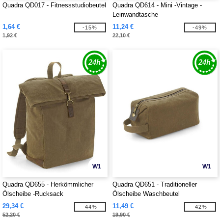
Quadra QD017 - Fitnessstudiobeutel
Quadra QD614 - Mini -Vintage -
Leinwandtasche
1,64 €
11,24 €
-15%
-49%
1,92 €
22,10 €
W1
W1
Quadra QD655 - Herkömmlicher
Quadra QD651 - Traditioneller
Ölscheibe -Rucksack
Ölscheibe Waschbeutel
29,34 €
11,49 €
-44%
-42%
52,20 €
19,90 €