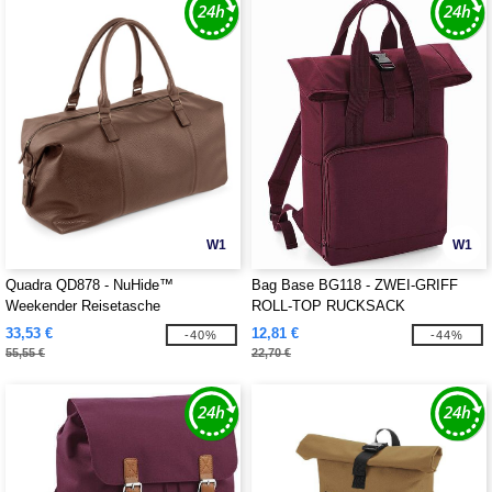
W1
W1
Quadra QD878 - NuHide™
Bag Base BG118 - ZWEI-GRIFF
Weekender Reisetasche
ROLL-TOP RUCKSACK
33,53 €
12,81 €
-40%
-44%
55,55 €
22,70 €