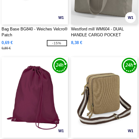
W1
W1
Bag Base BG840 - Weiches Velcro®
Westford mill WM604 - DUAL
Patch
HANDLE CARGO POCKET
TASCHE
0,69 €
8,38 €
-15%
0,80 €
W1
W1