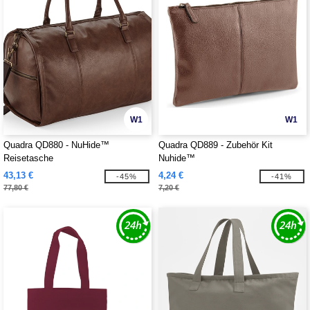
W1
W1
Quadra QD880 - NuHide™
Quadra QD889 - Zubehör Kit
Reisetasche
Nuhide™
43,13 €
4,24 €
-45%
-41%
77,80 €
7,20 €