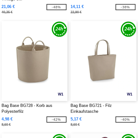
21,06 €
14,11 €
-48%
-38%
40,35 €
22,90 €
W1
W1
Bag Base BG728 - Korb aus
Bag Base BG721 - Filz
Polyesterfilz
Einkaufstasche
4,98 €
5,17 €
-42%
-40%
8,60 €
8,60 €