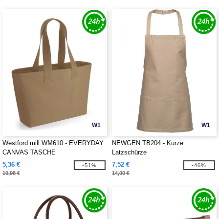
W1
W1
Westford mill WM610 - EVERYDAY
NEWGEN TB204 - Kurze
CANVAS TASCHE
Latzschürze
5,36 €
7,52 €
-51%
-46%
10,98 €
14,00 €