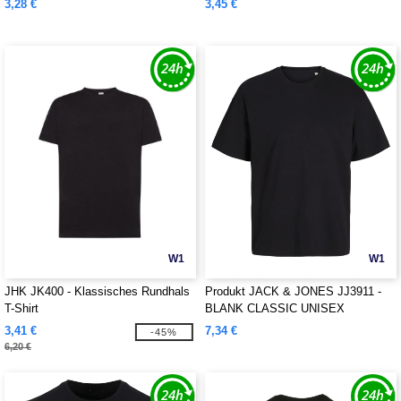
3,28 €
3,45 €
W1
W1
JHK JK400 - Klassisches Rundhals
Produkt JACK & JONES JJ3911 -
T-Shirt
BLANK CLASSIC UNISEX
OVERSIZED TEE SS
3,41 €
7,34 €
-45%
6,20 €