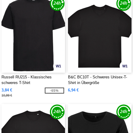
W1
W1
Russell RU215 - Klassisches
B&C BC10T - Schweres Unisex-T-
schweres T-Shirt
Shirt in Übergröße
3,84 €
6,94 €
-65%
10,99 €