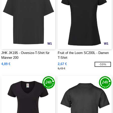
W1
W1
JHK JK195 - Oversize-T-Shirt für
Fruit of the Loom SC200L - Damen
Männer 200
T-Shirt
4,89 €
2,67 €
-59%
6,43 €