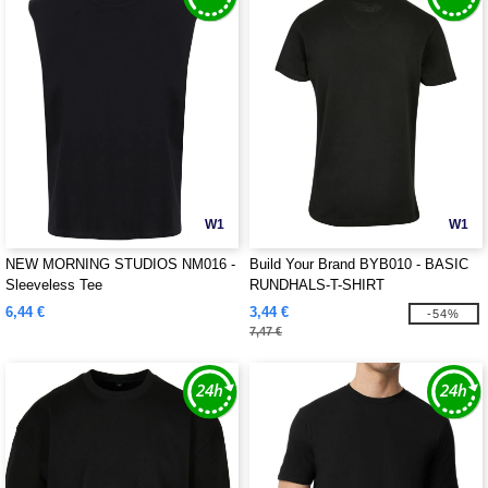
W1
W1
NEW MORNING STUDIOS NM016 -
Build Your Brand BYB010 - BASIC
Sleeveless Tee
RUNDHALS-T-SHIRT
6,44 €
3,44 €
-54%
7,47 €