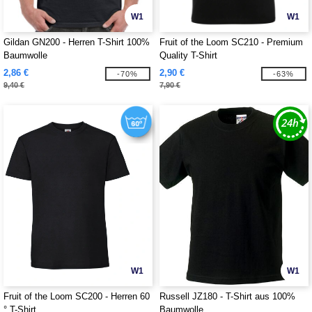
W1
W1
Gildan GN200 - Herren T-Shirt 100%
Fruit of the Loom SC210 - Premium
Baumwolle
Quality T-Shirt
2,86 €
2,90 €
-70%
-63%
9,40 €
7,90 €
W1
W1
Fruit of the Loom SC200 - Herren 60
Russell JZ180 - T-Shirt aus 100%
° T-Shirt
Baumwolle