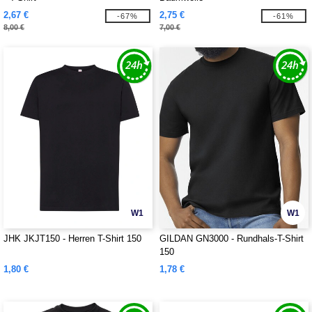
2,67 €
2,75 €
-67%
-61%
8,00 €
7,00 €
W1
W1
JHK JKJT150 - Herren T-Shirt 150
GILDAN GN3000 - Rundhals-T-Shirt
150
1,80 €
1,78 €