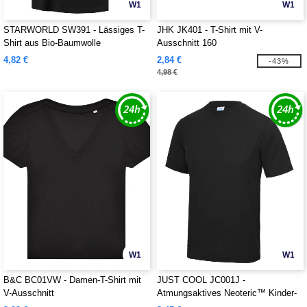
W1
W1
STARWORLD SW391 - Lässiges T-
JHK JK401 - T-Shirt mit V-
Shirt aus Bio-Baumwolle
Ausschnitt 160
4,82 €
2,84 €
-43%
4,98 €
W1
W1
B&C BC01VW - Damen-T-Shirt mit
JUST COOL JC001J -
V-Ausschnitt
Atmungsaktives Neoteric™ Kinder-
T-Shirt