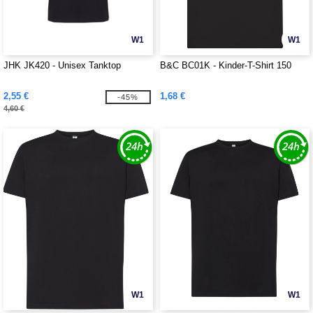
W1
W1
JHK JK420 - Unisex Tanktop
B&C BC01K - Kinder-T-Shirt 150
2,55 €
1,68 €
-45%
4,60 €
W1
W1