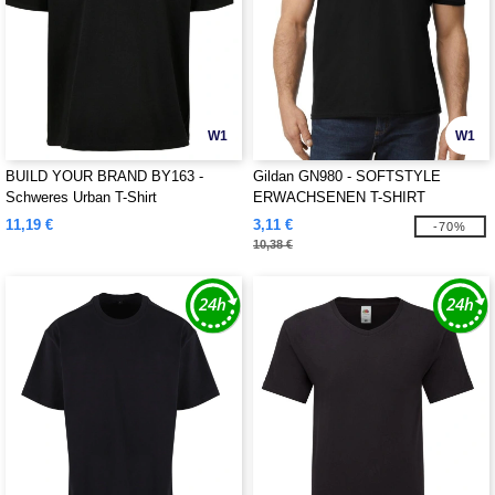
W1
W1
BUILD YOUR BRAND BY163 -
Gildan GN980 - SOFTSTYLE
Schweres Urban T-Shirt
ERWACHSENEN T-SHIRT
11,19 €
3,11 €
-70%
10,38 €