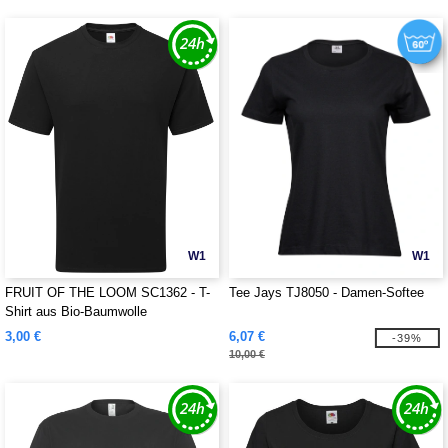
W1
W1
FRUIT OF THE LOOM SC1362 - T-
Tee Jays TJ8050 - Damen-Softee
Shirt aus Bio-Baumwolle
3,00 €
6,07 €
-39%
10,00 €