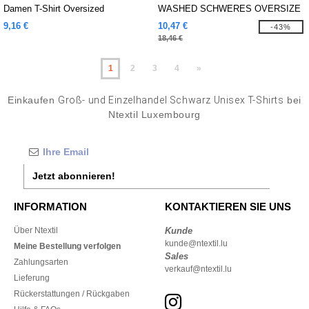
Damen T-Shirt Oversized
WASHED SCHWERES OVERSIZE
TEE
9,16 €
10,47 €
-43%
18,46 €
1
2
3
4
»
Einkaufen
Groß- und Einzelhandel Schwarz Unisex T-Shirts
bei
Ntextil Luxembourg
Jetzt abonnieren!
INFORMATION
KONTAKTIEREN SIE UNS
Über Ntextil
Kunde
kunde@ntextil.lu
Meine Bestellung verfolgen
Sales
Zahlungsarten
verkauf@ntextil.lu
Lieferung
Rückerstattungen / Rückgaben