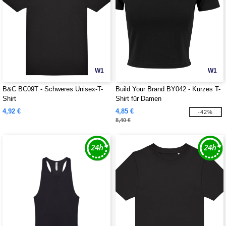
W1
W1
B&C BC09T - Schweres Unisex-T-
Build Your Brand BY042 - Kurzes T-
Shirt
Shirt für Damen
4,92 €
4,85 €
-42%
8,40 €