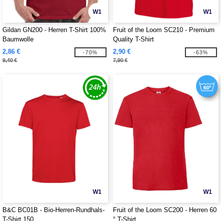
W1
W1
Gildan GN200 - Herren T-Shirt 100%
Fruit of the Loom SC210 - Premium
Baumwolle
Quality T-Shirt
2,86 €
2,90 €
-70%
-63%
9,40 €
7,90 €
W1
W1
B&C BC01B - Bio-Herren-Rundhals-
Fruit of the Loom SC200 - Herren 60
T-Shirt 150
° T-Shirt