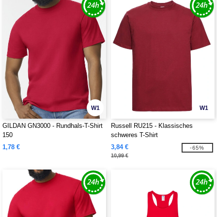
W1
W1
GILDAN GN3000 - Rundhals-T-Shirt
Russell RU215 - Klassisches
150
schweres T-Shirt
1,78 €
3,84 €
-65%
10,99 €