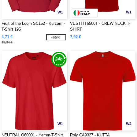
W1
W1
Fruit of the Loom SC152 - Kurzarm-
VESTI IT6500T - CREW NECK T-
T-Shirt 195
SHIRT
4,71 €
7,92 €
-65%
13,34 €
W1
W4
NEUTRAL O60001 - Herren-T-Shirt
Roly CA9327 - KUTTA