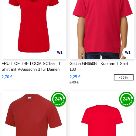
W1
W1
FRUIT OF THE LOOM SC155 - T-
Gildan GN650B - Kurzarm-T-Shirt
Shirt mit V-Ausschnitt für Damen
180
2,76 €
2,25 €
-55%
5,03 €