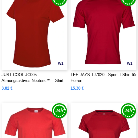
W1
W1
JUST COOL JC005 -
TEE JAYS TJ7020 - Sport-T-Shirt für
Atmungsaktives Neoteric™ T-Shirt
Herren
für Damen
3,82 €
15,30 €