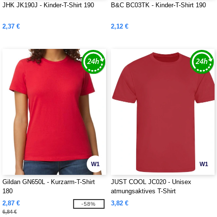
JHK JK190J - Kinder-T-Shirt 190
B&C BC03TK - Kinder-T-Shirt 190
2,37 €
2,12 €
W1
W1
Gildan GN650L - Kurzarm-T-Shirt
JUST COOL JC020 - Unisex
180
atmungsaktives T-Shirt
2,87 €
3,82 €
-58%
6,84 €