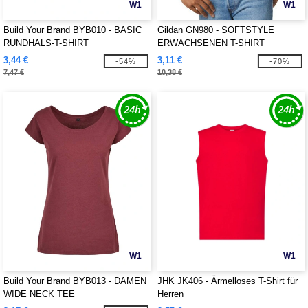
W1
W1
Build Your Brand BYB010 - BASIC
Gildan GN980 - SOFTSTYLE
RUNDHALS-T-SHIRT
ERWACHSENEN T-SHIRT
3,44 €
3,11 €
-54%
-70%
7,47 €
10,38 €
W1
W1
Build Your Brand BYB013 - DAMEN
JHK JK406 - Ärmelloses T-Shirt für
WIDE NECK TEE
Herren