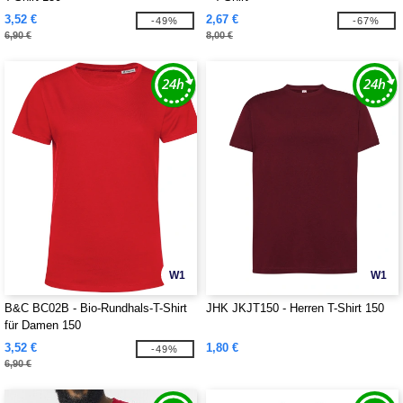
3,52 €
2,67 €
-49%
-67%
6,90 €
8,00 €
W1
W1
B&C BC02B - Bio-Rundhals-T-Shirt
JHK JKJT150 - Herren T-Shirt 150
für Damen 150
3,52 €
1,80 €
-49%
6,90 €