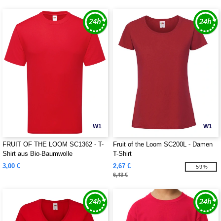
W1
W1
FRUIT OF THE LOOM SC1362 - T-
Fruit of the Loom SC200L - Damen
Shirt aus Bio-Baumwolle
T-Shirt
3,00 €
2,67 €
-59%
6,43 €