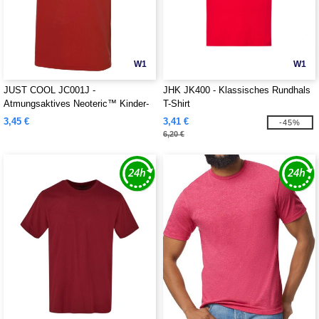
W1
W1
JUST COOL JC001J -
JHK JK400 - Klassisches Rundhals
Atmungsaktives Neoteric™ Kinder-
T-Shirt
T-Shirt
3,45 €
3,41 €
-45%
6,20 €