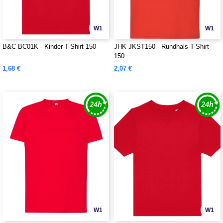
W1
W1
B&C BC01K - Kinder-T-Shirt 150
JHK JKST150 - Rundhals-T-Shirt
150
1,68 €
2,07 €
W1
W1