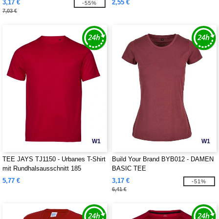
3,17 €
2,55 €
-55%
7,03 €
W1
W1
TEE JAYS TJ1150 - Urbanes T-Shirt
Build Your Brand BYB012 - DAMEN
mit Rundhalsausschnitt 185
BASIC TEE
5,77 €
3,17 €
-51%
6,41 €