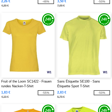
2,26 €
3,50 €
-48%
-50%
4,30 €
7,00 €
W1
W1
Fruit of the Loom SC1422 - Frauen
Sans Étiquette SE100 - Sans
rundes Nacken-T-Shirt
Étiquette Sport T-Shirt
1,83 €
2,83 €
-55%
-50%
4,10 €
5,70 €