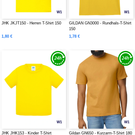
W1
W1
JHK JKJT150 - Herren T-Shirt 150
GILDAN GN3000 - Rundhals-T-Shirt
150
1,80 €
1,78 €
W1
W1
JHK JHK153 - Kinder T-Shirt
Gildan GN650 - Kurzarm-T-Shirt 180