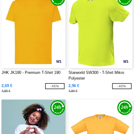
W1
W1
JHK JK190 - Premium T-Shirt 190
Starworld SW300 - T-Shirt Mikro
Polyester
2,69 €
2,96 €
-45%
-40%
4,90 €
4,90 €