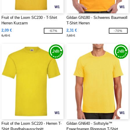
W1
W1
Fruit of the Loom SC230 - T-Shirt
Gildan GN180 - Schweres Baumwoll
Herren Kurzarm
T-Shirt Herren
2,09 €
2,31 €
-67%
-70%
6,40 €
7,60 €
W1
W1
Fruit of the Loom SC220 - Herren T-
Gildan GN640 - Softstyle™
Shirt Rundhalsausschnitt
Erwachsenen Ringspun T-Shirt