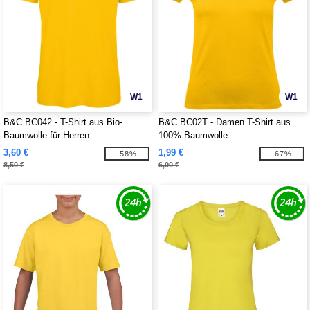
W1
W1
B&C BC042 - T-Shirt aus Bio-
B&C BC02T - Damen T-Shirt aus
Baumwolle für Herren
100% Baumwolle
3,60 €
1,99 €
-58%
-67%
8,50 €
6,00 €