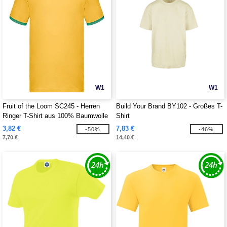
W1
W1
Fruit of the Loom SC245 - Herren
Build Your Brand BY102 - Großes T-
Ringer T-Shirt aus 100% Baumwolle
Shirt
3,82 €
7,83 €
-50%
-46%
7,70 €
14,40 €