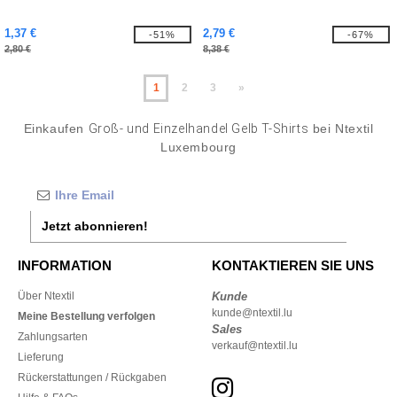
1,37 €
2,79 €
-51%
-67%
2,80 €
8,38 €
1
2
3
»
Einkaufen
Groß- und Einzelhandel Gelb T-Shirts
bei Ntextil
Luxembourg
Jetzt abonnieren!
INFORMATION
KONTAKTIEREN SIE UNS
Über Ntextil
Kunde
kunde@ntextil.lu
Meine Bestellung verfolgen
Sales
Zahlungsarten
verkauf@ntextil.lu
Lieferung
Rückerstattungen / Rückgaben