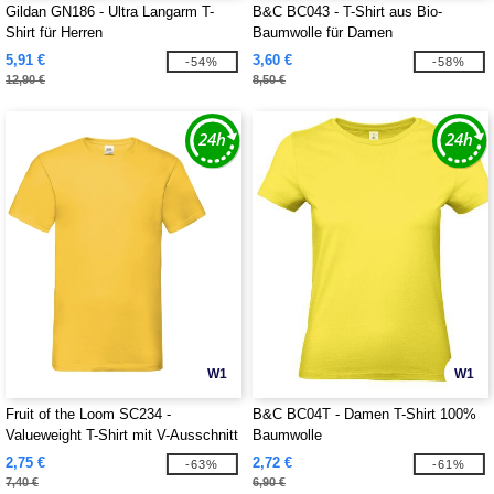
Gildan GN186 - Ultra Langarm T-
B&C BC043 - T-Shirt aus Bio-
Shirt für Herren
Baumwolle für Damen
5,91 €
3,60 €
-54%
-58%
12,90 €
8,50 €
W1
W1
Fruit of the Loom SC234 -
B&C BC04T - Damen T-Shirt 100%
Valueweight T-Shirt mit V-Ausschnitt
Baumwolle
für Herren
2,75 €
2,72 €
-63%
-61%
7,40 €
6,90 €