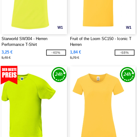
W1
W1
Starworld SW304 - Herren
Fruit of the Loom SC150 - Iconic T
Performance T-Shirt
Herren
3,25 €
1,84 €
-40%
-68%
5,40 €
5,70 €