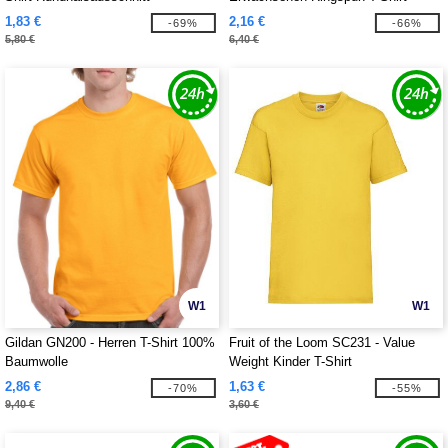
1,83 €
2,16 €
-69%
-66%
5,80 €
6,40 €
W1
W1
Gildan GN200 - Herren T-Shirt 100%
Fruit of the Loom SC231 - Value
Baumwolle
Weight Kinder T-Shirt
2,86 €
1,63 €
-70%
-55%
9,40 €
3,60 €