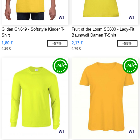
W1
W1
Gildan GN649 - Softstyle Kinder T-
Fruit of the Loom SC600 - Lady-Fit
Shirt
Baumwoll Damen T-Shirt
1,80 €
2,13 €
-57%
-55%
4,20 €
4,70 €
W1
W1