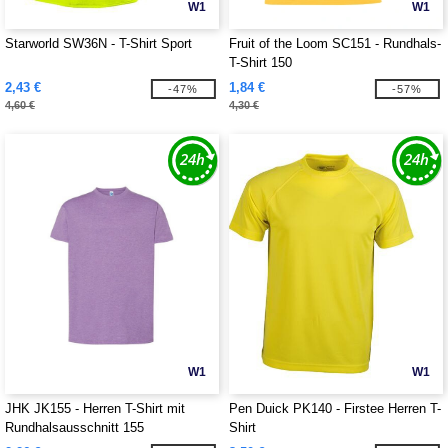
W1
W1
Starworld SW36N - T-Shirt Sport
Fruit of the Loom SC151 - Rundhals-
T-Shirt 150
2,43 €
1,84 €
-47%
-57%
4,60 €
4,30 €
W1
W1
JHK JK155 - Herren T-Shirt mit
Pen Duick PK140 - Firstee Herren T-
Rundhalsausschnitt 155
Shirt