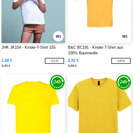
W1
W1
JHK JK154 - Kinder-T-Shirt 155
B&C BC191 - Kinder T-Shirt aus
100% Baumwolle
1,68 €
2,91 €
-51%
-58%
3,40 €
6,86 €