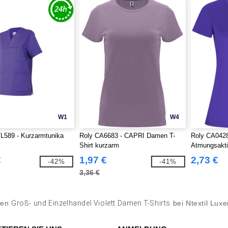
W1
W4
L589 - Kurzarmtunika
Roly CA6683 - CAPRI Damen T-
Roly CA04
Shirt kurzarm
Atmungsakt
€
1,97 €
2,73 €
-42%
-41%
3,36 €
fen
Groß- und Einzelhandel Violett Damen T-Shirts
bei Ntextil Lux