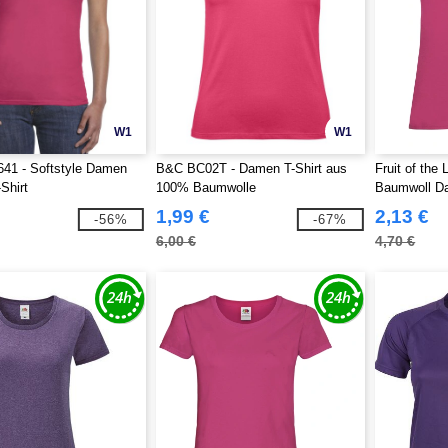
W1
W1
41 - Softstyle Damen
B&C BC02T - Damen T-Shirt aus
Fruit of the
Shirt
100% Baumwolle
Baumwoll Da
1,99 €
2,13 €
-56%
-67%
6,00 €
4,70 €