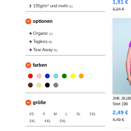
1,91 €
195g/m² und mehr
(1)
3,24 €
optionen
Organic
(1)
Tagless
(5)
Tear Away
(5)
farben
JHK JK180
größe
Shirt 190
2,49 €
XS
S
M
L
XL
2XL
4,40 €
3XL
4XL
5XL