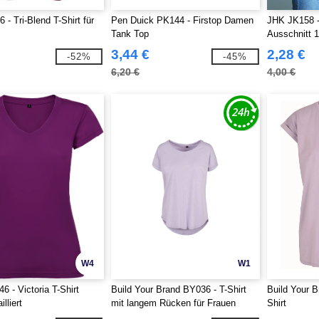
- Tri-Blend T-Shirt für
Pen Duick PK144 - Firstop Damen
JHK JK158 -
Tank Top
Ausschnitt 
3,44 €
2,28 €
-52%
-45%
6,20 €
4,00 €
W4
W1
6 - Victoria T-Shirt
Build Your Brand BY036 - T-Shirt
Build Your 
lliert
mit langem Rücken für Frauen
Shirt