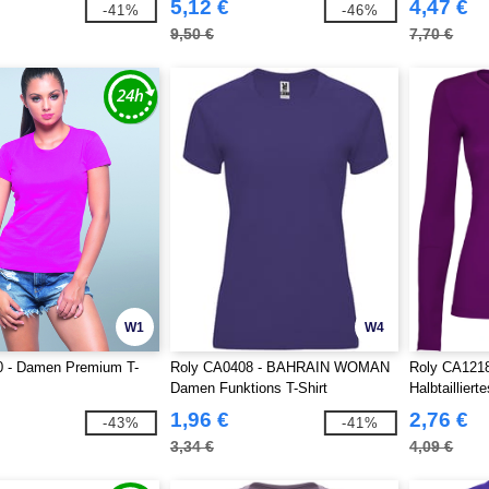
5,12 €
4,47 €
-41%
-46%
9,50 €
7,70 €
W1
W4
 - Damen Premium T-
Roly CA0408 - BAHRAIN WOMAN
Roly CA121
Damen Funktions T-Shirt
Halbtaillier
1,96 €
2,76 €
-43%
-41%
3,34 €
4,09 €