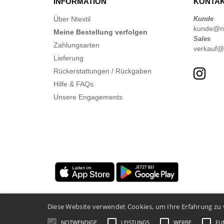
INFORMATION
KONTAK
Über Ntextil
Kunde
kunde@nte
Meine Bestellung verfolgen
Sales
Zahlungsarten
verkauf@n
Lieferung
Rückerstattungen / Rückgaben
Hilfe & FAQs
Unsere Engagements
Diese Website verwendet Cookies, um Ihre Erfahrung zu 
NOTWENDIGE
LEISTUNGS
WERBE
FU
Rechtliche Hinweise
-
Datenschutzbestimmungen