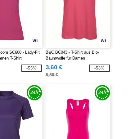
W1
W1
 Loom SC600 - Lady-Fit
B&C BC043 - T-Shirt aus Bio-
men T-Shirt
Baumwolle für Damen
3,60 €
-55%
-58%
8,50 €