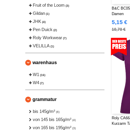
Fruit of the Loom
(3)
B&C BC056 
Gildan
Damen
(1)
JHK
5,15 €
(4)
Pen Duick
10,70 €
(2)
Roly Workwear
(7)
VELILLA
(1)
warenhaus
W1
(16)
W4
(7)
grammatur
bis 145g/m²
(6)
Roly CA664
von 145 bis 165g/m²
(4)
Kurzarm Tai
von 165 bis 195g/m²
(3)