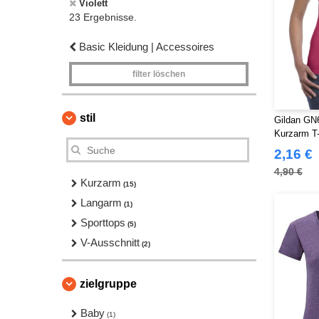
Violett
23 Ergebnisse.
Basic Kleidung | Accessoires
filter löschen
stil
Gildan GN6
Kurzarm T-
2,16 €
4,90 €
Kurzarm
(15)
Langarm
(1)
Sporttops
(5)
V-Ausschnitt
(2)
zielgruppe
Baby
(1)