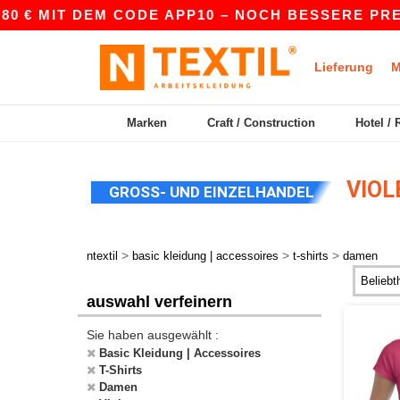
 MIT DEM CODE APP10 – NOCH BESSERE PREISE IN
Lieferung
M
Marken
Craft / Construction
Hotel / 
VIOL
GROSS- UND EINZELHANDEL
>
>
>
ntextil
basic kleidung | accessoires
t-shirts
damen
auswahl verfeinern
Sie haben ausgewählt :
Basic Kleidung | Accessoires
T-Shirts
Damen