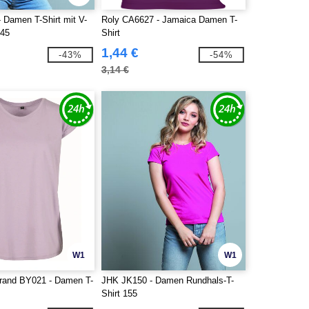
 Damen T-Shirt mit V-
Roly CA6627 - Jamaica Damen T-
145
Shirt
1,44 €
-43%
-54%
3,14 €
W1
W1
Brand BY021 - Damen T-
JHK JK150 - Damen Rundhals-T-
Shirt 155