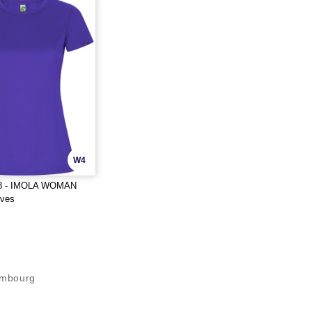
W4
28 - IMOLA WOMAN
ives
embourg