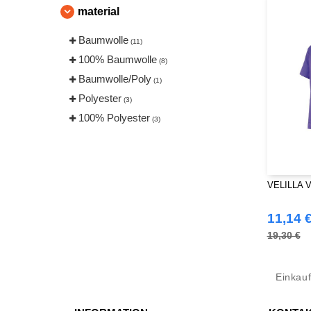
material
Baumwolle
(11)
100% Baumwolle
(8)
Baumwolle/Poly
(1)
Polyester
(3)
100% Polyester
(3)
VELILLA V
11,14 
19,30 €
Einkau