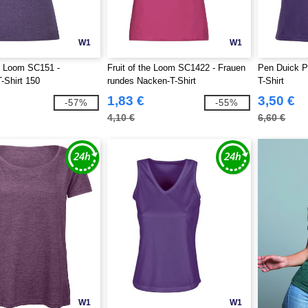
W1
W1
he Loom SC151 -
Fruit of the Loom SC1422 - Frauen
Pen Duick P
-Shirt 150
rundes Nacken-T-Shirt
T-Shirt
1,83 €
3,50 €
-57%
-55%
4,10 €
6,60 €
W1
W1