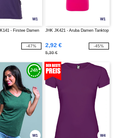
W1
W1
K141 - Firstee Damen
JHK JK421 - Aruba Damen Tanktop
2,92 €
-47%
-45%
5,30 €
W1
W4