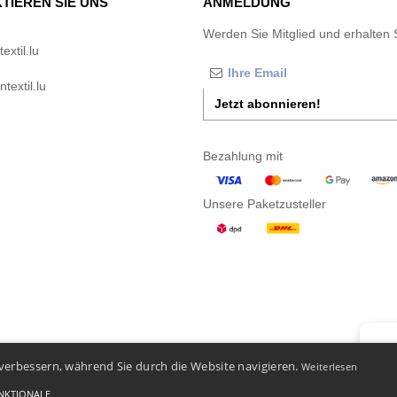
TIEREN SIE UNS
ANMELDUNG
Werden Sie Mitglied und erhalten 
xtil.lu
textil.lu
Jetzt abonnieren!
Bezahlung mit
Unsere Paketzusteller
👋
Ha
verbessern, während Sie durch die Website navigieren.
Weiterlesen
Wenn S
Unser 
NKTIONALE
-
Bedingungen und Konditionen
-
General Contract Conditions
-
Cookie-Richtlinie
-
Site Map