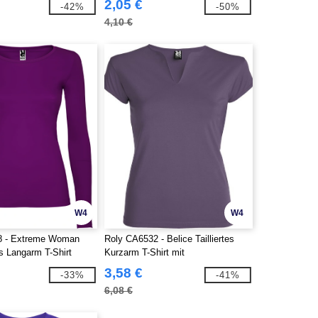
2,05 €
-42%
-50%
4,10 €
W4
W4
8 - Extreme Woman
Roly CA6532 - Belice Tailliertes
tes Langarm T-Shirt
Kurzarm T-Shirt mit
Rundhalsausschnitt
3,58 €
-33%
-41%
6,08 €