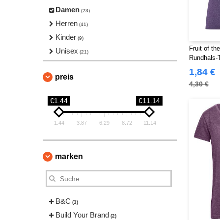
Damen
(23)
Herren
(41)
Kinder
(9)
Fruit of t
Unisex
(21)
Rundhals-T
1,84 €
preis
4,30 €
€1.44
€11.14
1.44
3.87
6.29
8.72
11.14
marken
B&C
(3)
Build Your Brand
(2)