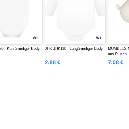
W1
W1
0 - Kurzärmeliger Body
JHK JHK110 - Langärmeliger Body
MUMBLES M
aus Plüsch
2,88 €
7,08 €