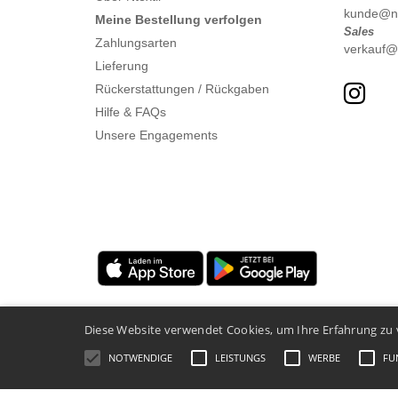
kunde@nte
Meine Bestellung verfolgen
Sales
Zahlungsarten
verkauf@n
Lieferung
Rückerstattungen / Rückgaben
Hilfe & FAQs
Unsere Engagements
Diese Website verwendet Cookies, um Ihre Erfahrung zu 
NOTWENDIGE
LEISTUNGS
WERBE
FU
Rechtliche Hinweise
-
Datenschutzbestimmungen