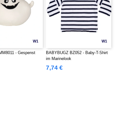
W1
W1
M8011 - Gespenst
BABYBUGZ BZ052 - Baby-T-Shirt
im Marinelook
7,74 €