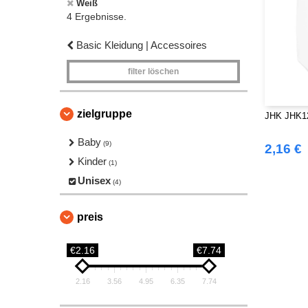
Weiß
4 Ergebnisse.
Basic Kleidung | Accessoires
filter löschen
zielgruppe
JHK JHK12
Baby
(9)
2,16 €
Kinder
(1)
Unisex
(4)
preis
€2.16
€7.74
2.16
3.56
4.95
6.35
7.74