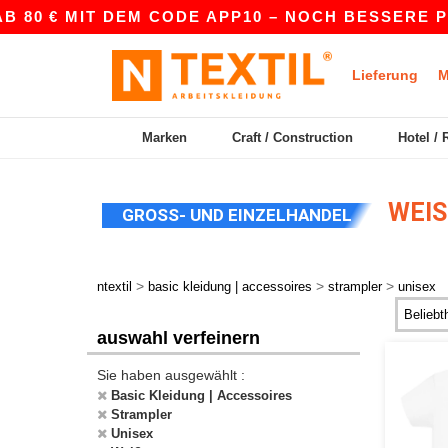
 80 € MIT DEM CODE APP10 – NOCH BESSERE PRE
Lieferung
M
Marken
Craft / Construction
Hotel / 
WEIS
GROSS- UND EINZELHANDEL
>
>
>
ntextil
basic kleidung | accessoires
strampler
unisex
auswahl verfeinern
Sie haben ausgewählt :
Basic Kleidung | Accessoires
Strampler
Unisex