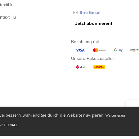
xtil.lu
textil.lu
Jetzt abonnieren!
Bezahlung mit
Unsere Paketzusteller
👋
Ha
verbessern, während Sie durch die Website navigieren.
Weiterlesen
Wenn S
Unser 
NKTIONALE
-
Bedingungen und Konditionen
-
General Contract Conditions
-
Cookie-Richtlinie
-
Site Map