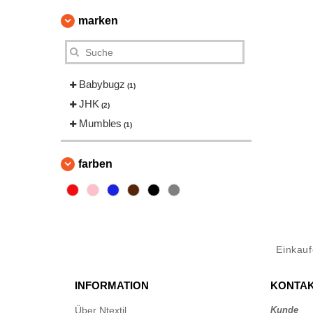
marken
Babybugz
(1)
JHK
(2)
Mumbles
(1)
farben
Einkau
INFORMATION
KONTAK
Über Ntextil
Kunde