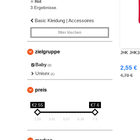
Rot
3 Ergebnisse.
Basic Kleidung | Accessoires
filter löschen
zielgruppe
JHK JHK10
Baby
(3)
2,55 €
Unisex
(1)
4,70 €
preis
€2.55
€7.6
2.55
3.81
5.07
6.34
7.6