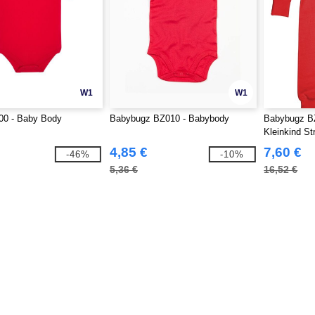
W1
W1
0 - Baby Body
Babybugz BZ010 - Babybody
Babybugz B
Kleinkind St
4,85 €
7,60 €
-46%
-10%
5,36 €
16,52 €