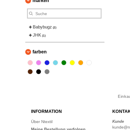
marken
Babybugz
(2)
JHK
(1)
farben
Einka
INFORMATION
KONTAK
Über Ntextil
Kunde
kunde@nte
Meine Bestellung verfolgen