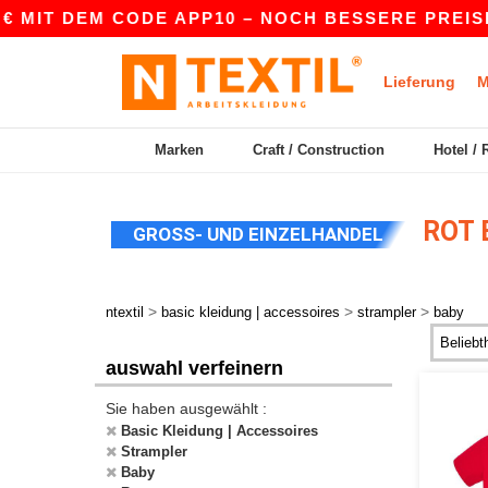
€ MIT DEM CODE APP10 – NOCH BESSERE PREISE 
Lieferung
M
Marken
Craft / Construction
Hotel / 
ROT 
GROSS- UND EINZELHANDEL
>
>
>
ntextil
basic kleidung | accessoires
strampler
baby
auswahl verfeinern
Sie haben ausgewählt :
Basic Kleidung | Accessoires
Strampler
Baby