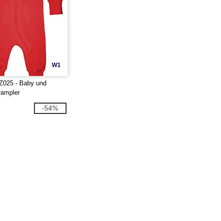
W1
Z025 - Baby und
rampler
-54%