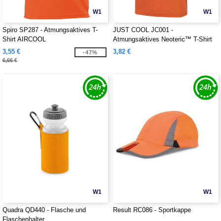
W1
W1
Spiro SP287 - Atmungsaktives T-
JUST COOL JC001 -
Shirt AIRCOOL
Atmungsaktives Neoteric™ T-Shirt
3,55 €
3,82 €
-47%
6,66 €
W1
W1
Quadra QD440 - Flasche und
Result RC086 - Sportkappe
Flaschenhalter