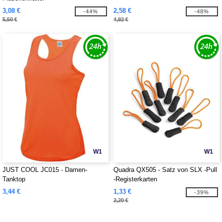
3,08 €
2,58 €
-44%
-48%
5,50 €
4,92 €
W1
W1
JUST COOL JC015 - Damen-
Quadra QX505 - Satz von SLX -Pull
Tanktop
-Registerkarten
3,44 €
1,33 €
-39%
2,20 €