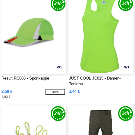
W1
W1
Result RC086 - Sportkappe
JUST COOL JC015 - Damen-
Tanktop
2,58 €
3,44 €
-48%
4,92 €