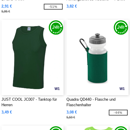
2,91 €
3,82 €
-51%
5,95 €
W1
W1
JUST COOL JC007 - Tanktop für
Quadra QD440 - Flasche und
Herren
Flaschenhalter
3,49 €
3,08 €
-44%
5,50 €