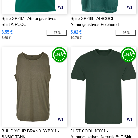
W1
W1
Spiro SP287 - Atmungsaktives T-
Spiro SP288 - AIRCOOL
Shirt AIRCOOL
Atmungsaktives Polohemd
3,55 €
5,82 €
-47%
-46%
6,66 €
10,70 €
W1
W1
BUILD YOUR BRAND BYB011 -
JUST COOL JC001 -
BASIC TANK
Atmungsaktives Neoteric™ T-Shirt