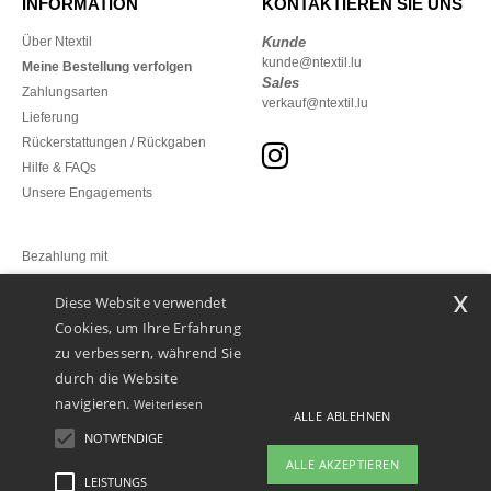
INFORMATION
KONTAKTIEREN SIE UNS
Über Ntextil
Kunde
kunde@ntextil.lu
Meine Bestellung verfolgen
Sales
Zahlungsarten
verkauf@ntextil.lu
Lieferung
Rückerstattungen / Rückgaben
Hilfe & FAQs
Unsere Engagements
Bezahlung mit
x
Diese Website verwendet
Unsere Paketzusteller
Cookies, um Ihre Erfahrung
zu verbessern, während Sie
durch die Website
navigieren.
Weiterlesen
ALLE ABLEHNEN
NOTWENDIGE
ALLE AKZEPTIEREN
LEISTUNGS