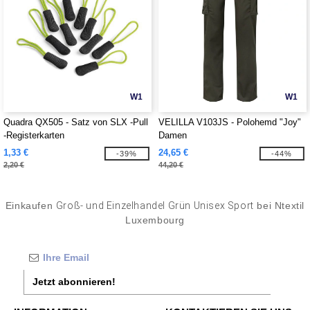
W1
W1
Quadra QX505 - Satz von SLX -Pull
VELILLA V103JS - Polohemd "Joy"
-Registerkarten
Damen
1,33 €
24,65 €
-39%
-44%
2,20 €
44,20 €
Einkaufen
Groß- und Einzelhandel Grün Unisex Sport
bei Ntextil
Luxembourg
Jetzt abonnieren!