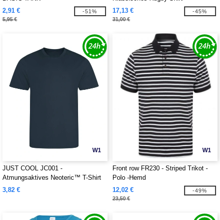
2,91 €
17,13 €
-51%
-45%
5,95 €
31,00 €
W1
W1
JUST COOL JC001 -
Front row FR230 - Striped Trikot -
Atmungsaktives Neoteric™ T-Shirt
Polo -Hemd
3,82 €
12,02 €
-49%
23,50 €