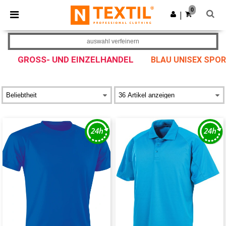
×
Ntextil App
0
App holen
|
Bessere Preise in der App!
auswahl verfeinern
GROSS- UND EINZELHANDEL
BLAU UNISEX SPO