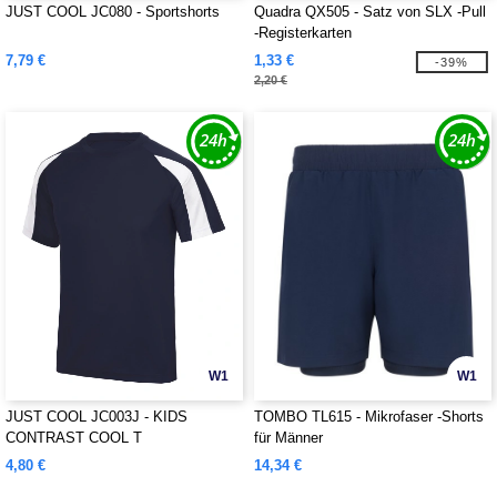
JUST COOL JC080 - Sportshorts
Quadra QX505 - Satz von SLX -Pull
-Registerkarten
7,79 €
1,33 €
-39%
2,20 €
W1
W1
JUST COOL JC003J - KIDS
TOMBO TL615 - Mikrofaser -Shorts
CONTRAST COOL T
für Männer
4,80 €
14,34 €