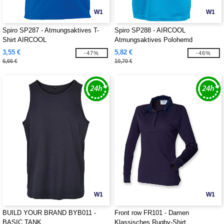
W1
W1
Spiro SP287 - Atmungsaktives T-
Spiro SP288 - AIRCOOL
Shirt AIRCOOL
Atmungsaktives Polohemd
3,55 €
5,82 €
-47%
-46%
6,66 €
10,70 €
W1
W1
BUILD YOUR BRAND BYB011 -
Front row FR101 - Damen
BASIC TANK
Klassisches Rugby-Shirt