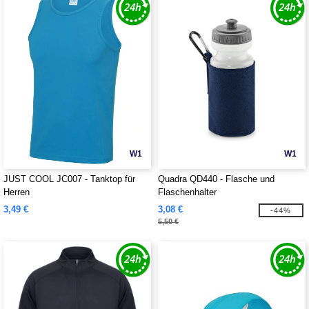
W1
W1
JUST COOL JC007 - Tanktop für
Quadra QD440 - Flasche und
Herren
Flaschenhalter
3,49 €
3,08 €
-44%
5,50 €