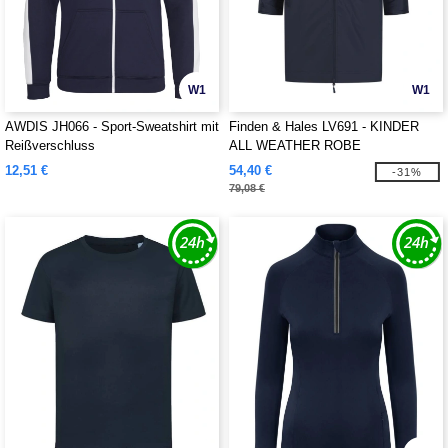
W1
W1
AWDIS JH066 - Sport-Sweatshirt mit
Finden & Hales LV691 - KINDER
Reißverschluss
ALL WEATHER ROBE
12,51 €
54,40 €
-31%
79,08 €