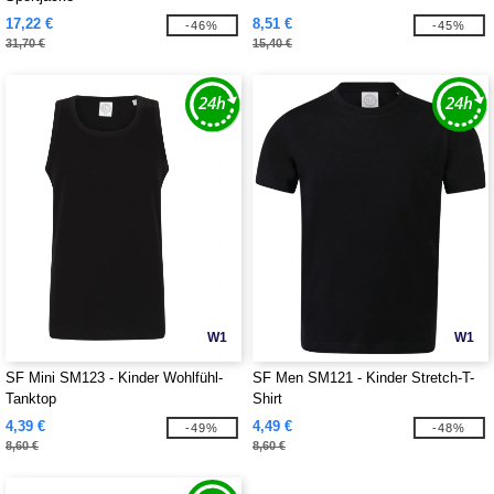
17,22 €
8,51 €
-46%
-45%
31,70 €
15,40 €
W1
W1
SF Mini SM123 - Kinder Wohlfühl-
SF Men SM121 - Kinder Stretch-T-
Tanktop
Shirt
4,39 €
4,49 €
-49%
-48%
8,60 €
8,60 €