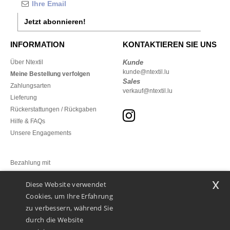
Jetzt abonnieren!
INFORMATION
KONTAKTIEREN SIE UNS
Über Ntextil
Kunde
kunde@ntextil.lu
Meine Bestellung verfolgen
Sales
Zahlungsarten
verkauf@ntextil.lu
Lieferung
Rückerstattungen / Rückgaben
Hilfe & FAQs
Unsere Engagements
Bezahlung mit
x
Diese Website verwendet
Unsere Paketzusteller
Cookies, um Ihre Erfahrung
zu verbessern, während Sie
durch die Website