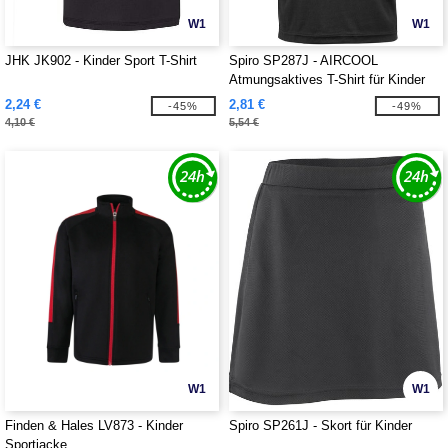
W1
W1
JHK JK902 - Kinder Sport T-Shirt
Spiro SP287J - AIRCOOL
Atmungsaktives T-Shirt für Kinder
2,24 €
2,81 €
-45%
-49%
4,10 €
5,54 €
W1
W1
Finden & Hales LV873 - Kinder
Spiro SP261J - Skort für Kinder
Sportjacke