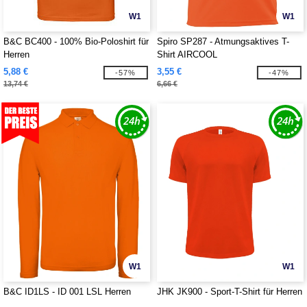
W1
W1
B&C BC400 - 100% Bio-Poloshirt für
Spiro SP287 - Atmungsaktives T-
Herren
Shirt AIRCOOL
5,88 €
3,55 €
-57%
-47%
13,74 €
6,66 €
W1
W1
B&C ID1LS - ID 001 LSL Herren
JHK JK900 - Sport-T-Shirt für Herren