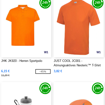
W1
W1
JHK JK920 - Herren Sportpolo
JUST COOL JC001 -
Atmungsaktives Neoteric™ T-Shirt
6,15 €
3,82 €
-45%
11,20 €