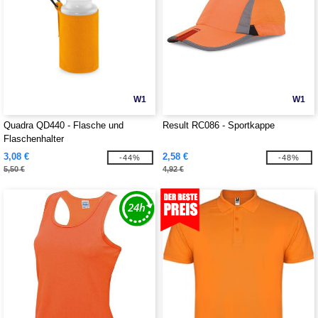
W1
W1
Quadra QD440 - Flasche und
Result RC086 - Sportkappe
Flaschenhalter
3,08 €
2,58 €
-44%
-48%
5,50 €
4,92 €