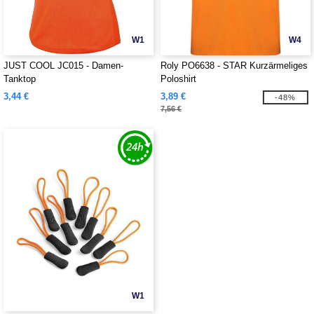
W1
W4
JUST COOL JC015 - Damen-
Roly PO6638 - STAR Kurzärmeliges
Tanktop
Poloshirt
3,44 €
3,89 €
-48%
7,56 €
W1