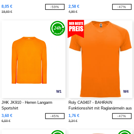
8,05 €
2,58 €
-59%
-47%
19,60 €
4,90 €
W1
W4
JHK JK910 - Herren Langarm
Roly CA0407 - BAHRAIN
Sportshirt
Funktionsshirt mit Raglanärmeln aus
CONTROL-DRY Material
3,60 €
1,76 €
-45%
-47%
6,50 €
3,34 €