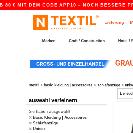
 80 € MIT DEM CODE APP10 – NOCH BESSERE PREI
Lieferung
M
Marken
Craft / Construction
Hotel / 
GRAU
GROSS- UND EINZELHANDEL
>
>
>
ntextil
basic kleidung | accessoires
schlafanzüge
unis
auswahl verfeinern
Sie haben ausgewählt :
Basic Kleidung | Accessoires
Schlafanzüge
Unisex