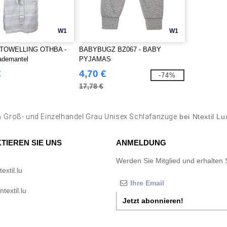
W1
W1
TOWELLING OTHBA -
BABYBUGZ BZ067 - BABY
ademantel
PYJAMAS
€
4,70 €
-74%
17,78 €
n
Groß- und Einzelhandel Grau Unisex Schlafanzüge
bei Ntextil L
TIEREN SIE UNS
ANMELDUNG
Werden Sie Mitglied und erhalten 
xtil.lu
textil.lu
Jetzt abonnieren!