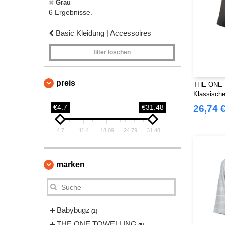
Grau
6 Ergebnisse.
Basic Kleidung | Accessoires
filter löschen
preis
THE ONE 
Klassische
Kapuze
€4.7
€31.48
26,74 
4.7
11.4
18.09
24.79
31.48
marken
Babybugz
(1)
THE ONE TOWELLING