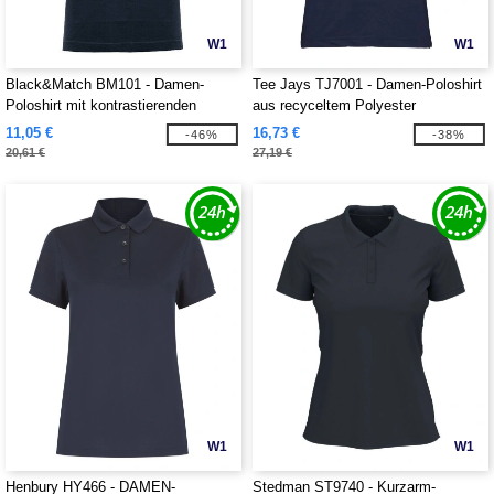
W1
W1
Black&Match BM101 - Damen-
Tee Jays TJ7001 - Damen-Poloshirt
Poloshirt mit kontrastierenden
aus recyceltem Polyester
Knöpfen
11,05 €
16,73 €
-46%
-38%
20,61 €
27,19 €
W1
W1
Henbury HY466 - DAMEN-
Stedman ST9740 - Kurzarm-