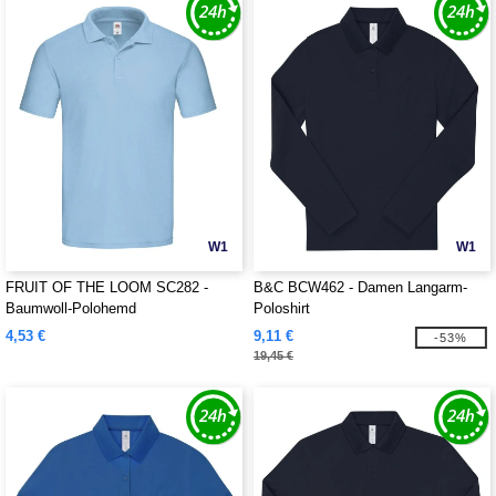
W1
W1
FRUIT OF THE LOOM SC282 -
B&C BCW462 - Damen Langarm-
Baumwoll-Polohemd
Poloshirt
4,53 €
9,11 €
-53%
19,45 €