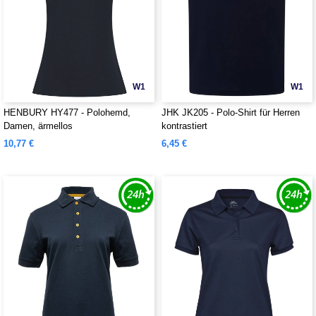
W1
W1
HENBURY HY477 - Polohemd,
JHK JK205 - Polo-Shirt für Herren
Damen, ärmellos
kontrastiert
10,77 €
6,45 €