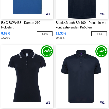
W1
W1
B&C BCW463 - Damen 210
Black&Match BM100 - Poloshirt mit
Poloshirt
kontrastierenden Knöpfen
8,69 €
11,33 €
-51%
-44%
17,76 €
20,33 €
W1
W1