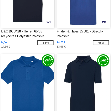
W1
W1
B&C BCU428 - Herren 65/35
Finden & Hales LV381 - Stretch-
recyceltes Polyester Poloshirt
Poloshirt
6,57 €
4,62 €
-56%
-65%
14,90 €
13,06 €