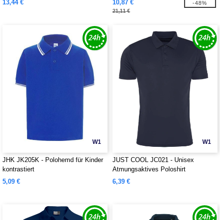
13,44 €
10,87 €
-48%
21,11 €
W1
W1
JHK JK205K - Polohemd für Kinder
JUST COOL JC021 - Unisex
kontrastiert
Atmungsaktives Poloshirt
5,09 €
6,39 €