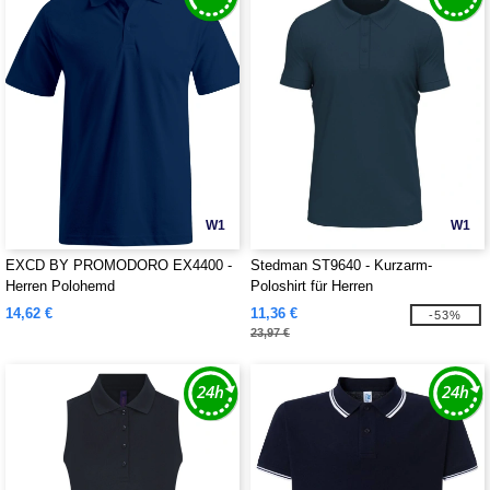
W1
W1
EXCD BY PROMODORO EX4400 -
Stedman ST9640 - Kurzarm-
Herren Polohemd
Poloshirt für Herren
14,62 €
11,36 €
-53%
23,97 €