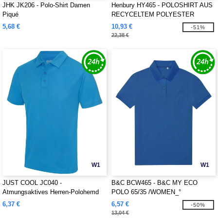
JHK JK206 - Polo-Shirt Damen
Henbury HY465 - POLOSHIRT AUS
Piqué
RECYCELTEM POLYESTER
5,68 €
10,93 €
-51%
22,38 €
W1
W1
JUST COOL JC040 -
B&C BCW465 - B&C MY ECO
Atmungsaktives Herren-Polohemd
POLO 65/35 /WOMEN_°
6,37 €
6,57 €
-50%
13,04 €