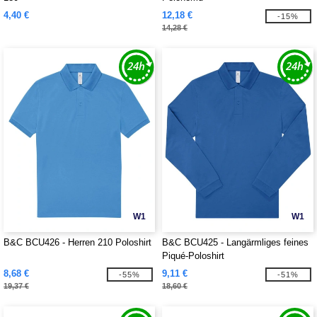
4,40 €
12,18 €
-15%
14,28 €
W1
W1
B&C BCU426 - Herren 210 Poloshirt
B&C BCU425 - Langärmliges feines
Piqué-Poloshirt
8,68 €
9,11 €
-55%
-51%
19,37 €
18,60 €