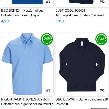
W1
W1
B&C BCK424 - Kurzärmeliges
JUST COOL JC040J -
Poloshirt aus feinem Piqué
Atmungsaktives Kinder-Polohemd
4,96 €
5,11 €
W1
W1
Produkt JACK & JONES JJ7556 -
B&C BCW464 - Damen Langarm 210
Poloshirt aus organischer Baumwolle
Poloshirt