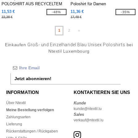
POLOSHIRT AUS RECYCELTEM
Poloshirt für Damen
POLYESTER
11,53 €
11,36 €
-48%
-35%
22,38 €
17,48 €
1
2
»
Einkaufen
Groß- und Einzelhandel Blau Unisex Poloshirts
bei
Ntextil Luxembourg
Jetzt abonnieren!
INFORMATION
KONTAKTIEREN SIE UNS
Über Ntextil
Kunde
kunde@ntextil.lu
Meine Bestellung verfolgen
Sales
Zahlungsarten
verkauf@ntextil.lu
Lieferung
Rückerstattungen / Rückgaben