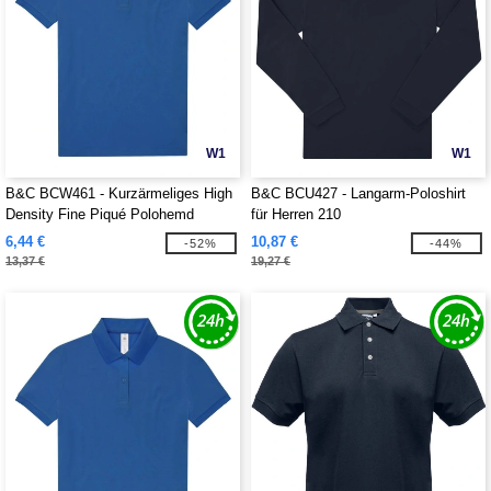
W1
W1
B&C BCW461 - Kurzärmeliges High
B&C BCU427 - Langarm-Poloshirt
Density Fine Piqué Polohemd
für Herren 210
6,44 €
10,87 €
-52%
-44%
13,37 €
19,27 €