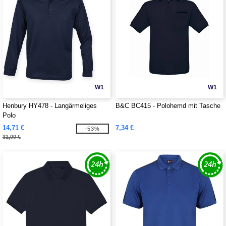
W1
W1
Henbury HY478 - Langärmeliges
B&C BC415 - Polohemd mit Tasche
Polo
14,71 €
7,34 €
-53%
31,00 €