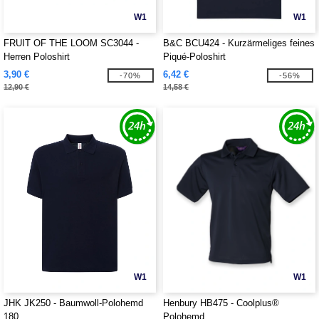
W1
W1
FRUIT OF THE LOOM SC3044 -
B&C BCU424 - Kurzärmeliges feines
Herren Poloshirt
Piqué-Poloshirt
3,90 €
6,42 €
-70%
-56%
12,90 €
14,58 €
W1
W1
JHK JK250 - Baumwoll-Polohemd
Henbury HB475 - Coolplus®
180
Polohemd