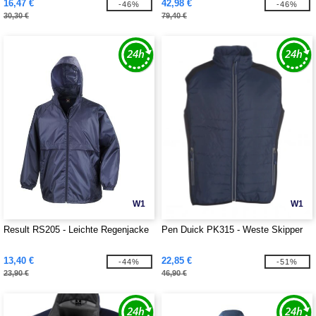
16,47 €
42,98 €
-46%
-46%
30,30 €
79,40 €
W1
W1
Result RS205 - Leichte Regenjacke
Pen Duick PK315 - Weste Skipper
13,40 €
22,85 €
-44%
-51%
23,90 €
46,90 €