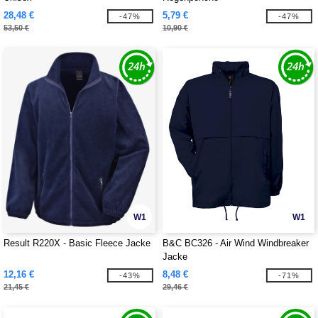
28,48 €
5,79 €
-47%
-47%
53,50 €
10,90 €
W1
W1
Result R220X - Basic Fleece Jacke
B&C BC326 - Air Wind Windbreaker
Jacke
12,16 €
8,48 €
-43%
-71%
21,45 €
29,46 €