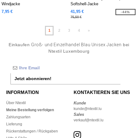
Windjacke
Softshell-Jacke
7,95 €
41,95 €
-44%
75,50 €
1
2
3
4
»
Einkaufen
Groß- und Einzelhandel Blau Unisex Jacken
bei
Ntextil Luxembourg
Jetzt abonnieren!
INFORMATION
KONTAKTIEREN SIE UNS
Über Ntextil
Kunde
kunde@ntextil.lu
Meine Bestellung verfolgen
Sales
Zahlungsarten
verkauf@ntextil.lu
Lieferung
Rückerstattungen / Rückgaben