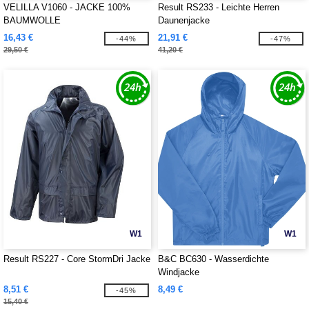
VELILLA V1060 - JACKE 100%
Result RS233 - Leichte Herren
BAUMWOLLE
Daunenjacke
16,43 €
21,91 €
-44%
-47%
29,50 €
41,20 €
W1
W1
Result RS227 - Core StormDri Jacke
B&C BC630 - Wasserdichte
Windjacke
8,51 €
8,49 €
-45%
15,40 €