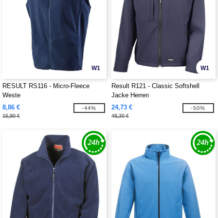
W1
W1
RESULT RS116 - Micro-Fleece
Result R121 - Classic Softshell
Weste
Jacke Herren
8,86 €
24,73 €
-44%
-50%
15,90 €
49,30 €