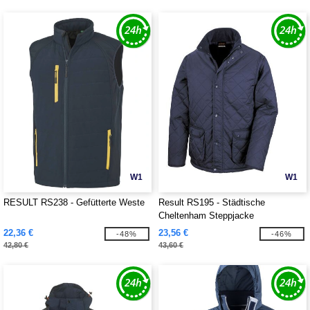
W1
W1
RESULT RS238 - Gefütterte Weste
Result RS195 - Städtische
Cheltenham Steppjacke
22,36 €
23,56 €
-48%
-46%
42,80 €
43,60 €