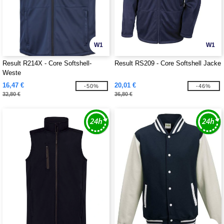
W1
W1
Result R214X - Core Softshell-
Result RS209 - Core Softshell Jacke
Weste
16,47 €
20,01 €
-50%
-46%
32,80 €
36,80 €