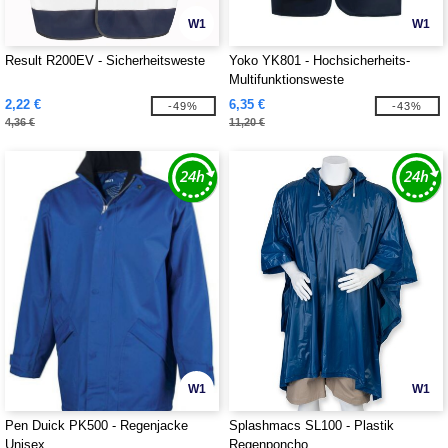
W1
W1
Result R200EV - Sicherheitsweste
Yoko YK801 - Hochsicherheits-
Multifunktionsweste
2,22 €
6,35 €
-49%
-43%
4,36 €
11,20 €
W1
W1
Pen Duick PK500 - Regenjacke
Splashmacs SL100 - Plastik
Unisex
Regenponcho