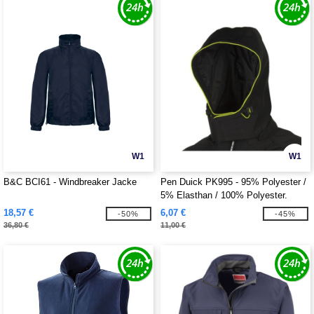
W1
W1
B&C BCI61 - Windbreaker Jacke
Pen Duick PK995 - 95% Polyester /
5% Elasthan / 100% Polyester.
Kapuze
18,57 €
6,07 €
-50%
-45%
36,80 €
11,00 €