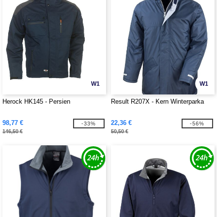
W1
W1
Herock HK145 - Persien
Result R207X - Kern Winterparka
98,77 €
22,36 €
-33%
-56%
146,50 €
50,50 €