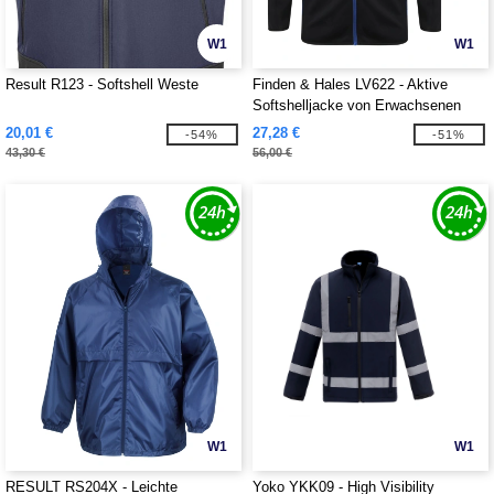
W1
W1
Result R123 - Softshell Weste
Finden & Hales LV622 - Aktive
Softshelljacke von Erwachsenen
20,01 €
27,28 €
-54%
-51%
43,30 €
56,00 €
W1
W1
RESULT RS204X - Leichte
Yoko YKK09 - High Visibility