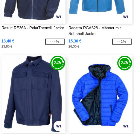
W1
W1
Result RE36A - PolarTherm® Jacke
Regatta RGA628 - Männer mit
Softshell Jacke
13,40 €
15,30 €
-44%
-42%
23,80 €
26,30 €
W1
W1