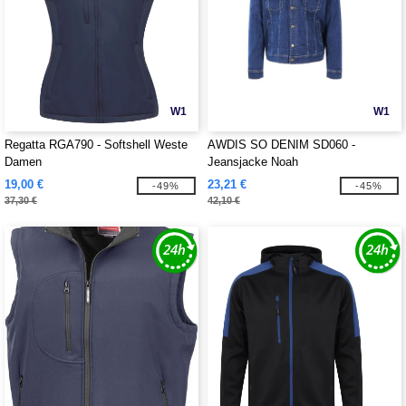
W1
W1
Regatta RGA790 - Softshell Weste
AWDIS SO DENIM SD060 -
Damen
Jeansjacke Noah
19,00 €
23,21 €
-49%
-45%
37,30 €
42,10 €