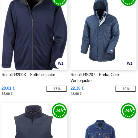
W1
W1
Result R209X - Softshelljacke
Result RS207 - Parka Core
Winterjacke
20,01 €
22,36 €
-47%
-49%
38,00 €
43,60 €