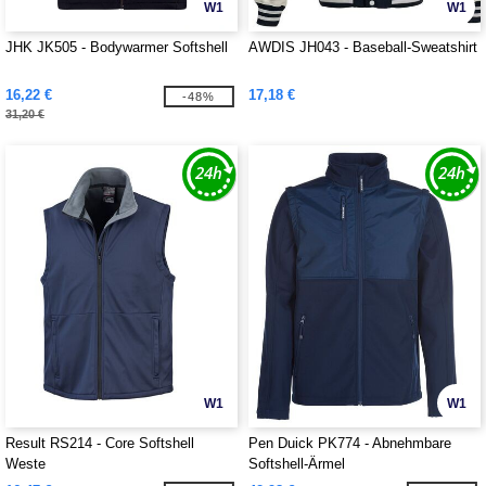
W1
W1
JHK JK505 - Bodywarmer Softshell
AWDIS JH043 - Baseball-Sweatshirt
16,22 €
17,18 €
-48%
31,20 €
W1
W1
Result RS214 - Core Softshell
Pen Duick PK774 - Abnehmbare
Weste
Softshell-Ärmel